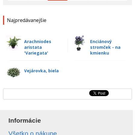
Najpredávanejšie
Arachniodes
Enciánový
aristata
stromček - na
'Variegata'
kmienku
Vejárovka, biela
Informácie
Všetko o nákupe