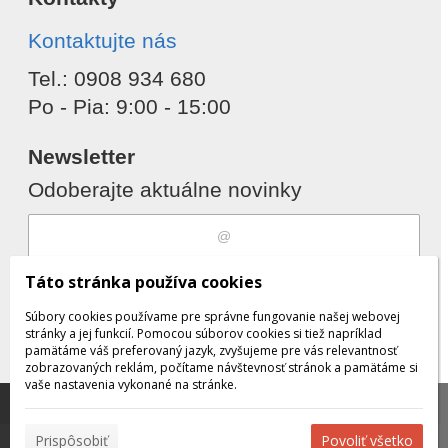
Kontaktujte nás
Tel.: 0908 934 680
Po - Pia: 9:00 - 15:00
Newsletter
Odoberajte aktuálne novinky
Súhlasím s
spracovaním osobných
Táto stránka používa cookies
údajov
Súbory cookies používame pre správne fungovanie našej webovej
stránky a jej funkcií. Pomocou súborov cookies si tiež napríklad
pamätáme váš preferovaný jazyk, zvyšujeme pre vás relevantnosť
zobrazovaných reklám, počítame návštevnosť stránok a pamätáme si
Odobrať
Pridať
vaše nastavenia vykonané na stránke.
Táto stránka používa súbory cookies, ktoré nám
pomáhajú poskytovať služby. Používaním našich služieb
✖
Prispôsobiť
Povoliť všetko
vyjadrujete súhlas s používaním súborov cookies.
Viac