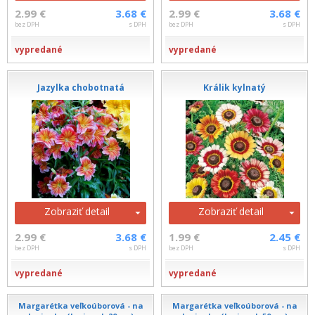
2.99 €
3.68 €
2.99 €
3.68 €
bez DPH
s DPH
bez DPH
s DPH
vypredané
vypredané
Jazylka chobotnatá
Králik kylnatý
Zobraziť detail
Zobraziť detail
2.99 €
3.68 €
1.99 €
2.45 €
bez DPH
s DPH
bez DPH
s DPH
vypredané
vypredané
Margarétka veľkoúborová - na
Margarétka veľkoúborová - na