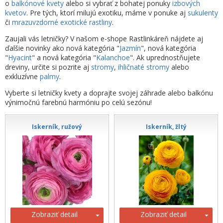
o
balkónové kvety
alebo si vybrať z bohatej ponuky
izbových
kvetov
. Pre tých, ktorí milujú exotiku, máme v ponuke aj
sukulenty
či
mrazuvzdorné exotické rastliny
.
Zaujali vás letničky? V našom e-shope Rastlinkáreň nájdete aj
ďalšie novinky ako nová kategória "
Jazmín
", nová kategória
"
Hyacint
" a nová kategória "
Kalanchoe
". Ak uprednostňujete
dreviny, určite si pozrite aj
stromy
,
ihličnaté stromy
alebo
exkluzívne
palmy
.
Vyberte si letničky kvety a doprajte svojej záhrade alebo balkónu
výnimočnú farebnú harmóniu po celú sezónu!
Iskerník, ružový
Iskerník, žltý
Zobraziť detail
Zobraziť detail