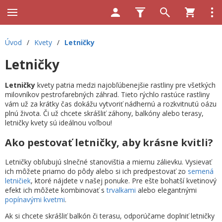
Úvod
/
Kvety
/
Letničky
Letničky
Letničky
kvety patria medzi najobľúbenejšie rastliny pre všetkých
milovníkov pestrofarebných záhrad. Tieto rýchlo rastúce rastliny
vám už za krátky čas dokážu vytvoriť nádhernú a rozkvitnutú oázu
plnú života. Či už chcete skrášliť záhony, balkóny alebo terasy,
letničky kvety sú ideálnou voľbou!
Ako pestovať letničky, aby krásne kvitli?
Letničky obľubujú slnečné stanovištia a miernu zálievku. Vysievať
ich môžete priamo do pôdy alebo si ich predpestovať zo
semená
letničiek
, ktoré nájdete v našej ponuke. Pre ešte bohatší kvetinový
efekt ich môžete kombinovať s
trvalkami
alebo elegantnými
popínavými kvetmi
.
Ak si chcete skrášliť balkón či terasu, odporúčame doplniť letničky