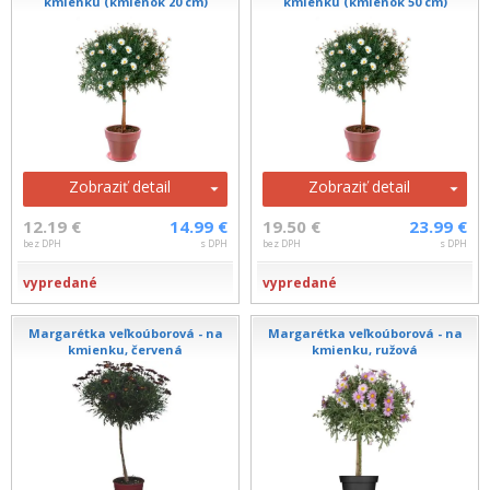
kmienku (kmienok 20 cm)
kmienku (kmienok 50 cm)
Zobraziť detail
Zobraziť detail
12.19 €
14.99 €
19.50 €
23.99 €
bez DPH
s DPH
bez DPH
s DPH
vypredané
vypredané
Margarétka veľkoúborová - na
Margarétka veľkoúborová - na
kmienku, červená
kmienku, ružová