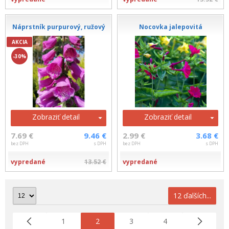
Náprstník purpurový, ružový
Nocovka jalepovitá
AKCIA
-30%
Zobraziť detail
Zobraziť detail
7.69 €
9.46 €
2.99 €
3.68 €
bez DPH
s DPH
bez DPH
s DPH
vypredané
13.52 €
vypredané
12 ďalších...
1
2
3
4