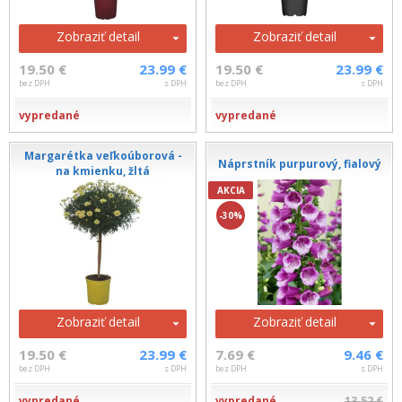
Zobraziť detail
Zobraziť detail
19.50 €
23.99 €
19.50 €
23.99 €
bez DPH
s DPH
bez DPH
s DPH
vypredané
vypredané
Margarétka veľkoúborová -
Náprstník purpurový, fialový
na kmienku, žltá
AKCIA
-30%
Zobraziť detail
Zobraziť detail
19.50 €
23.99 €
7.69 €
9.46 €
bez DPH
s DPH
bez DPH
s DPH
vypredané
vypredané
13.52 €