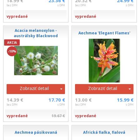
18.99 €
23.36 €
20.32 €
24.99 €
bez DPH
s DPH
bez DPH
s DPH
vypredané
vypredané
Acacia melanoxylon -
Aechmea 'Elegant Flames'
austrálsky Blackwood
AKCIA
-10%
Zobraziť detail
Zobraziť detail
14.39 €
17.70 €
13.00 €
15.99 €
bez DPH
s DPH
bez DPH
s DPH
vypredané
19.67 €
vypredané
Aechmea pásikovaná
Africká fialka, fialová