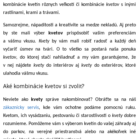
kombinácie kvetín rôznych veľkostí či kombinácie
kvetov
s inými
rastlinami, krami a trávami.
Samozrejme, nápaditosti a kreativite sa medze nekladú. Aj preto
by ste mali výber
kvetov
prispôsobiť vašim preferenciám
a vášmu vkusu.
Kvety
by vám mali robiť radosť a každý deň
vyčariť úsmev na tvári. O to všetko sa postará naša ponuka
kvetov
, do ktorej stačí nahliadnuť a my vám garantujeme, že
v nej nájdete
kvety
do interiérov aj
kvety
do exteriérov, ktoré
ulahodia vášmu vkusu.
Aké kombinácie kvetov si zvoliť?
Neviete ako
kvety
správe nakombinovať? Obráťte sa na náš
zákaznícky servis
, kde vám ochotne podáme pomocnú ruku.
Kvetom, ich vysádzaniu, pestovaniu či starostlivosti o
kvety
dobre
rozumieme. Pomôžeme vám s výberom kvetín do vašej záhrady aj
do parkov, na verejné priestranstvá alebo na akékoľvek iné