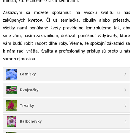
miesta, ktoré chcete skrášliť kvetinami.
Zakaždým sa môžete spoľahnúť na vysokú kvalitu u nás
zakúpených
kvetov
. Či už semiačka, cibuľky alebo priesady,
všetky nami ponúkané
kvety
pravidelne kontrolujeme tak, aby
sme vám, našim zákazníkom, dokázali ponúknuť vždy
kvety
, ktoré
vám budú robiť radosť dlhé roky. Vieme, že spokojní zákazníci sa
k nám radi vrátia. Kvalita a profesionálny prístup sú preto u nás
samozrejmosťou.
Letničky
Dvojročky
Trvalky
Balkónovky