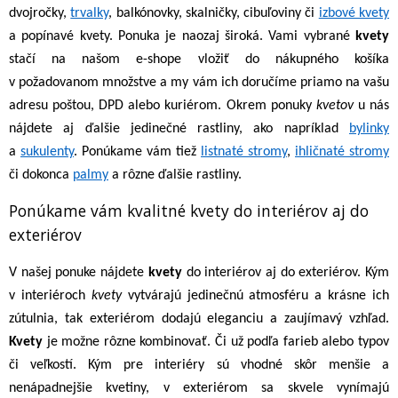
dvojročky,
trvalky
, balkónovky, skalničky, cibuľoviny či
izbové kvety
a popínavé kvety. Ponuka je naozaj široká. Vami vybrané
kvety
stačí na našom e-shope vložiť do nákupného košíka
v požadovanom množstve a my vám ich doručíme priamo na vašu
adresu poštou, DPD alebo kuriérom. Okrem ponuky
kvetov
u nás
nájdete aj ďalšie jedinečné rastliny, ako napríklad
bylinky
a
sukulenty
. Ponúkame vám tiež
listnaté stromy
,
ihličnaté stromy
či dokonca
palmy
a rôzne ďalšie rastliny.
Ponúkame vám kvalitné kvety do interiérov aj do
exteriérov
V našej ponuke nájdete
kvety
do interiérov aj do exteriérov. Kým
v interiéroch
kvety
vytvárajú jedinečnú atmosféru a krásne ich
zútulnia, tak exteriérom dodajú eleganciu a zaujímavý vzhľad.
Kvety
je možne rôzne kombinovať. Či už podľa farieb alebo typov
či veľkostí. Kým pre interiéry sú vhodné skôr menšie a
nenápadnejšie kvetiny, v exteriérom sa skvele vynímajú