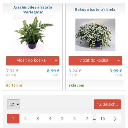
Arachniodes aristata
Bakopa (sutera), biela
'Variegata'
Vložiť do košíka
Vložiť do košíka
7.31 €
8.99 €
3.24 €
3.99 €
bez DPH
s DPH
bez DPH
s DPH
do 15 dní
skladom
12 ďalších...
1
2
3
4
5
6
7
16
...