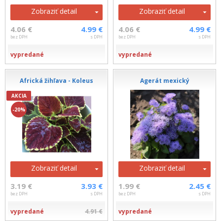
Zobraziť detail
Zobraziť detail
4.06 €
4.99 €
4.06 €
4.99 €
bez DPH
s DPH
bez DPH
s DPH
vypredané
vypredané
Africká žihľava - Koleus
Agerát mexický
AKCIA
-20%
Zobraziť detail
Zobraziť detail
3.19 €
3.93 €
1.99 €
2.45 €
bez DPH
s DPH
bez DPH
s DPH
vypredané
4.91 €
vypredané