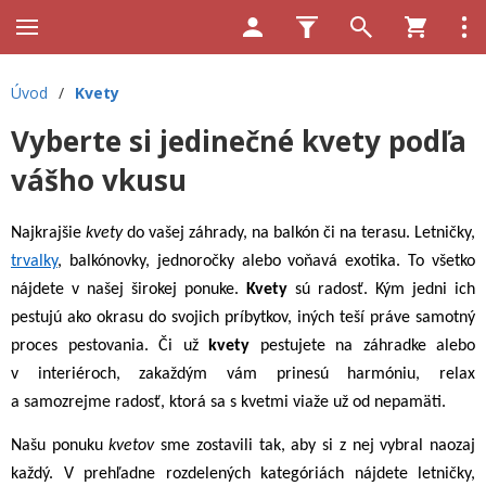
Úvod
/
Kvety
Vyberte si jedinečné kvety podľa
vášho vkusu
Najkrajšie
kvety
do vašej záhrady, na balkón či na terasu. Letničky,
trvalky
, balkónovky, jednoročky alebo voňavá exotika. To všetko
nájdete v našej širokej ponuke.
Kvety
sú radosť. Kým jedni ich
pestujú ako okrasu do svojich príbytkov, iných teší práve samotný
proces pestovania. Či už
kvety
pestujete na záhradke alebo
v interiéroch, zakaždým vám prinesú harmóniu, relax
a samozrejme radosť, ktorá sa s kvetmi viaže už od nepamäti.
Našu ponuku
kvetov
sme zostavili tak, aby si z nej vybral naozaj
každý. V prehľadne rozdelených kategóriách nájdete letničky,