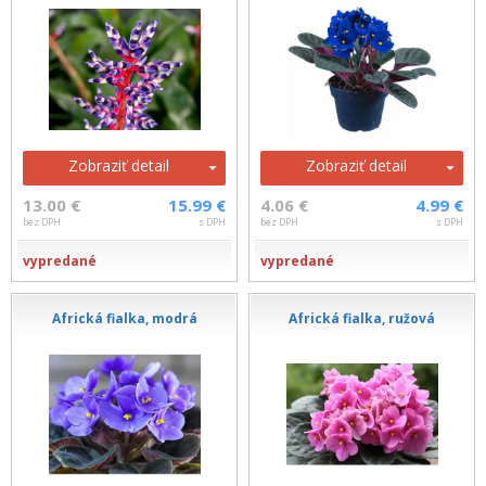
Zobraziť detail
Zobraziť detail
13.00 €
15.99 €
4.06 €
4.99 €
bez DPH
s DPH
bez DPH
s DPH
vypredané
vypredané
Africká fialka, modrá
Africká fialka, ružová