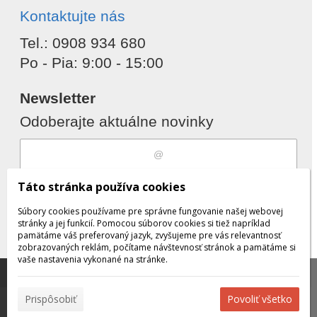
Kontaktujte nás
Tel.: 0908 934 680
Po - Pia: 9:00 - 15:00
Newsletter
Odoberajte aktuálne novinky
Súhlasím s
spracovaním osobných
Táto stránka používa cookies
údajov
Súbory cookies používame pre správne fungovanie našej webovej
stránky a jej funkcií. Pomocou súborov cookies si tiež napríklad
pamätáme váš preferovaný jazyk, zvyšujeme pre vás relevantnosť
zobrazovaných reklám, počítame návštevnosť stránok a pamätáme si
Odobrať
Pridať
vaše nastavenia vykonané na stránke.
Táto stránka používa súbory cookies, ktoré nám
pomáhajú poskytovať služby. Používaním našich služieb
✖
Prispôsobiť
Povoliť všetko
vyjadrujete súhlas s používaním súborov cookies.
Viac
© 2026 WEXBO |
www.wexbo.com
|
Prihlásiť
informácií nájdete tu.