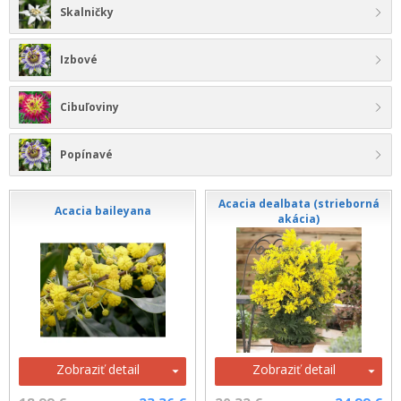
Skalničky
Izbové
Cibuľoviny
Popínavé
Acacia dealbata (strieborná
Acacia baileyana
akácia)
Zobraziť detail
Zobraziť detail