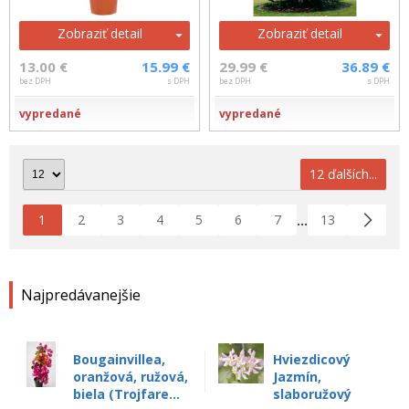
Zobraziť detail
Zobraziť detail
13.00 €
15.99 €
29.99 €
36.89 €
bez DPH
s DPH
bez DPH
s DPH
vypredané
vypredané
12 ďalších...
1
2
3
4
5
6
7
13
...
Najpredávanejšie
Bougainvillea,
Hviezdicový
oranžová, ružová,
Jazmín,
biela (Trojfare...
slaboružový