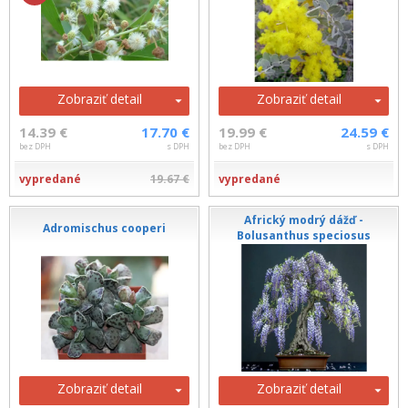
Zobraziť detail
Zobraziť detail
14.39 €
17.70 €
19.99 €
24.59 €
bez DPH
s DPH
bez DPH
s DPH
vypredané
19.67 €
vypredané
Africký modrý dážď -
Adromischus cooperi
Bolusanthus speciosus
Zobraziť detail
Zobraziť detail