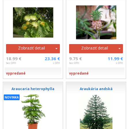
Zobraziť detail
Zobraziť detail
18.99 €
23.36 €
9.75 €
11.99 €
bez DPH
s DPH
bez DPH
s DPH
vypredané
vypredané
Araucaria heterophylla
Araukária andská
NOVINKA