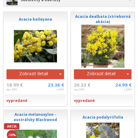
Acacia dealbata (strieborná
Acacia baileyana
akácia)
Zobraziť detail
Zobraziť detail
18.99 €
23.36 €
20.32 €
24.99 €
bez DPH
s DPH
bez DPH
s DPH
vypredané
vypredané
Acacia melanoxylon -
Acacia podalyriifolia
austrálsky Blackwood
AKCIA
-10%