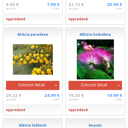
6.50 €
7.99 €
21.13 €
25.99 €
bez DPH
s DPH
bez DPH
s DPH
vypredané
vypredané
Akácia paradoxa
Albízia hodvábna
Zobraziť detail
Zobraziť detail
20.32 €
24.99 €
16.25 €
19.99 €
bez DPH
s DPH
bez DPH
s DPH
vypredané
vypredané
Albízia lebbeck
Ananás