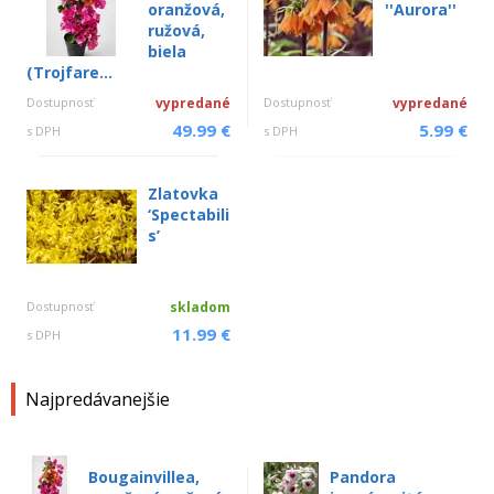
oranžová,
''Aurora''
ružová,
biela
(Trojfare...
Dostupnosť
vypredané
Dostupnosť
vypredané
49.99 €
5.99 €
s DPH
s DPH
Zlatovka
‘Spectabili
s’
Dostupnosť
skladom
11.99 €
s DPH
Najpredávanejšie
Bougainvillea,
Pandora