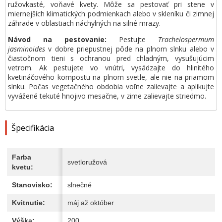
ružovkasté, voňavé kvety. Môže sa pestovať pri stene v
miernejších klimatických podmienkach alebo v skleníku či zimnej
záhrade v oblastiach náchylných na silné mrazy.
Návod na pestovanie:
Pestujte
Trachelospermum
jasminoides
v dobre priepustnej pôde na plnom slnku alebo v
čiastočnom tieni s ochranou pred chladným, vysušujúcim
vetrom. Ak pestujete vo vnútri, vysádzajte do hlinitého
kvetináčového kompostu na plnom svetle, ale nie na priamom
slnku. Počas vegetačného obdobia voľne zalievajte a aplikujte
vyvážené tekuté hnojivo mesačne, v zime zalievajte striedmo.
Špecifikácia
Farba
svetloružová
kvetu:
Stanovisko:
slnečné
Kvitnutie:
máj až október
Výška:
200