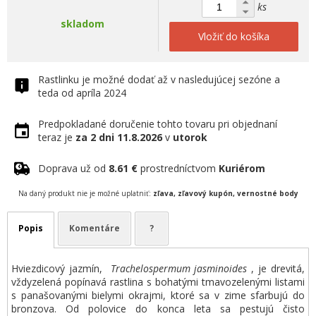
ks
skladom
Vložiť do košíka
Rastlinku je možné dodať až v nasledujúcej sezóne a
teda od apríla 2024
Predpokladané doručenie tohto tovaru pri objednaní
teraz je
za 2 dni
11.8.2026
v
utorok
Doprava už od
8.61 €
prostredníctvom
Kuriérom
Na daný produkt nie je možné uplatniť:
zľava, zľavový kupón, vernostné body
Popis
Komentáre
?
Hviezdicový jazmín,
Trachelospermum jasminoides
, je drevitá,
vždyzelená popínavá rastlina s bohatými tmavozelenými listami
s panašovanými bielymi okrajmi, ktoré sa v zime sfarbujú do
bronzova. Od polovice do konca leta sa pestujú čisto