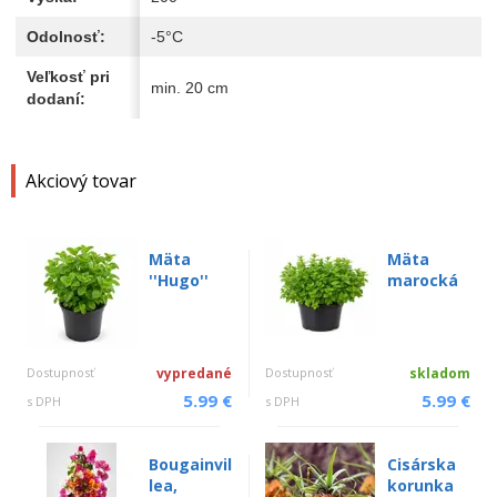
Odolnosť:
-5°C
Veľkosť pri
min. 20 cm
dodaní:
Akciový tovar
Mäta
Mäta
''Hugo''
marocká
Dostupnosť
vypredané
Dostupnosť
skladom
5.99 €
5.99 €
s DPH
s DPH
Bougainvil
Cisárska
lea,
korunka