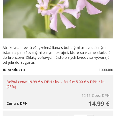
Atraktívna drevitá vždyzelená liana s bohatými tmavozelenými
listami s panašovanými bielymi okrajmi, ktoré sa v zime sfarbujú
do bronzova. Zhluky voňavých, čisto bielych kvetov sa vytvárajú
od júla do augusta.
ID produktu
1000460
Bežná cena:
19.99 € s DPH / ks
, Ušetríte: 5.00 € s DPH / ks
(25%)
12.19 €
bez DPH
14.99 €
Cena s DPH