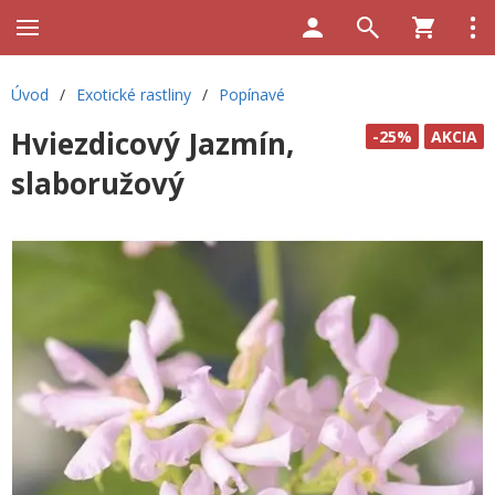
Úvod
/
Exotické rastliny
/
Popínavé
Hviezdicový Jazmín,
-25%
AKCIA
slaboružový