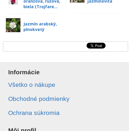
oranžová, ružová,
jazmínovitá
biela (Trojfare...
Jazmín arabský,
plnokvetý
Informácie
Všetko o nákupe
Obchodné podmienky
Ochrana súkromia
Môj profil