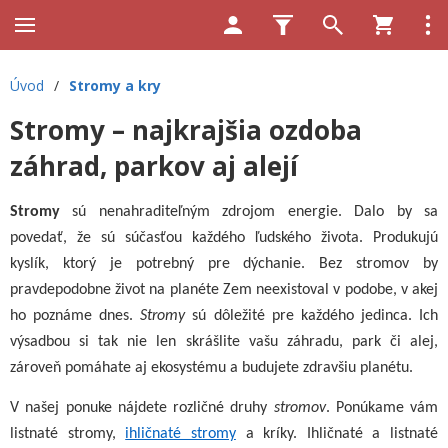
Úvod
/
Stromy a kry
Stromy – najkrajšia ozdoba
záhrad, parkov aj alejí
Stromy
sú nenahraditeľným zdrojom energie. Dalo by sa
povedať, že sú súčasťou každého ľudského života. Produkujú
kyslík, ktorý je potrebný pre dýchanie. Bez stromov by
pravdepodobne život na planéte Zem neexistoval v podobe, v akej
ho poznáme dnes.
Stromy
sú dôležité pre každého jedinca. Ich
výsadbou si tak nie len skrášlite vašu záhradu, park či alej,
zároveň pomáhate aj ekosystému a budujete zdravšiu planétu.
V našej ponuke nájdete rozličné druhy
stromov
. Ponúkame vám
listnaté stromy,
ihličnaté stromy
a kríky. Ihličnaté a listnaté