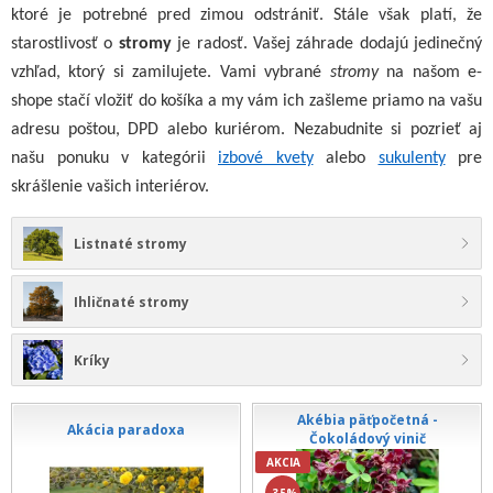
ktoré je potrebné pred zimou odstrániť. Stále však platí, že
starostlivosť o
stromy
je radosť. Vašej záhrade dodajú jedinečný
vzhľad, ktorý si zamilujete. Vami vybrané
stromy
na našom e-
shope stačí vložiť do košíka a my vám ich zašleme priamo na vašu
adresu poštou, DPD alebo kuriérom. Nezabudnite si pozrieť aj
našu ponuku v kategórii
izbové kvety
alebo
sukulenty
pre
skrášlenie vašich interiérov.
Listnaté stromy
Ihličnaté stromy
Kríky
Akébia päťpočetná -
Akácia paradoxa
Čokoládový vinič
AKCIA