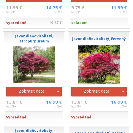
11.99 €
14.75 €
9.75 €
11.99 €
bez DPH
s DPH
bez DPH
s DPH
vypredané
19.67 €
skladom
Javor dlaňovitolistý,
Javor dlaňovitolistý, červený
atropurpureum
Zobraziť detail
Zobraziť detail
13.81 €
16.99 €
13.81 €
16.99 €
bez DPH
s DPH
bez DPH
s DPH
vypredané
vypredané
Javor dlaňovitolistý,