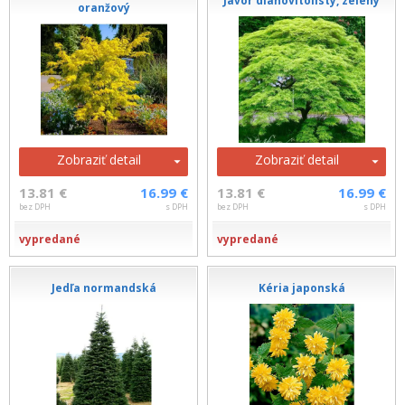
Javor dlaňovitolistý, zelený
oranžový
Zobraziť detail
Zobraziť detail
13.81 €
16.99 €
13.81 €
16.99 €
bez DPH
s DPH
bez DPH
s DPH
vypredané
vypredané
Jedľa normandská
Kéria japonská