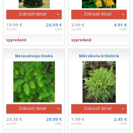
Zobraziť detail
Zobraziť detail
19.99 €
24.59 €
3.99 €
4.91 €
bez DPH
s DPH
bez DPH
s DPH
vypredané
vypredané
Metasekvoja čínska
Mikrobiota krížolistá
Zobraziť detail
Zobraziť detail
24.38 €
29.99 €
1.99 €
2.45 €
bez DPH
s DPH
bez DPH
s DPH