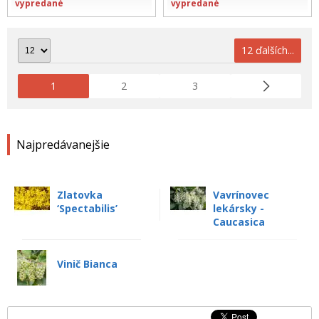
vypredané
vypredané
12 ďalších...
1
2
3
Najpredávanejšie
Zlatovka
Vavrínovec
‘Spectabilis’
lekársky -
Caucasica
Vinič Bianca