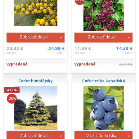
-35%
Zobraziť detail
Zobraziť detail
20.32 €
24.99 €
11.69 €
14.38 €
bez DPH
s DPH
bez DPH
s DPH
vypredané
vypredané
22.13 €
Céder himalájsky
Čučoriedka kanadská
AKCIA
-25%
Zobraziť detail
Vložiť do košíka