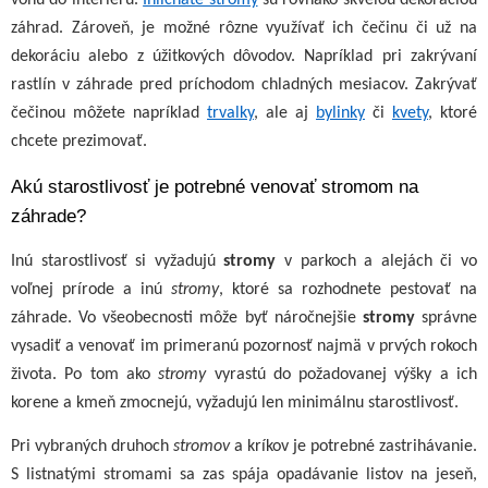
záhrad. Zároveň, je možné rôzne využívať ich čečinu či už na
dekoráciu alebo z úžitkových dôvodov. Napríklad pri zakrývaní
rastlín v záhrade pred príchodom chladných mesiacov. Zakrývať
čečinou môžete napríklad
trvalky
, ale aj
bylinky
či
kvety
, ktoré
chcete prezimovať.
Akú starostlivosť je potrebné venovať stromom na
záhrade?
Inú starostlivosť si vyžadujú
stromy
v parkoch a alejách či vo
voľnej prírode a inú
stromy
, ktoré sa rozhodnete pestovať na
záhrade. Vo všeobecnosti môže byť náročnejšie
stromy
správne
vysadiť a venovať im primeranú pozornosť najmä v prvých rokoch
života. Po tom ako
stromy
vyrastú do požadovanej výšky a ich
korene a kmeň zmocnejú, vyžadujú len minimálnu starostlivosť.
Pri vybraných druhoch
stromov
a kríkov je potrebné zastrihávanie.
S listnatými stromami sa zas spája opadávanie listov na jeseň,