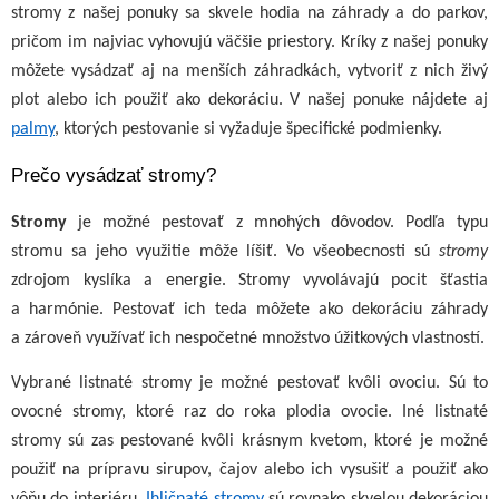
stromy z našej ponuky sa skvele hodia na záhrady a do parkov,
pričom im najviac vyhovujú väčšie priestory. Kríky z našej ponuky
môžete vysádzať aj na menších záhradkách, vytvoriť z nich živý
plot alebo ich použiť ako dekoráciu. V našej ponuke nájdete aj
palmy
, ktorých pestovanie si vyžaduje špecifické podmienky.
Prečo vysádzať stromy?
Stromy
je možné pestovať z mnohých dôvodov. Podľa typu
stromu sa jeho využitie môže líšiť. Vo všeobecnosti sú
stromy
zdrojom kyslíka a energie. Stromy vyvolávajú pocit šťastia
a harmónie. Pestovať ich teda môžete ako dekoráciu záhrady
a zároveň využívať ich nespočetné množstvo úžitkových vlastností.
Vybrané listnaté stromy je možné pestovať kvôli ovociu. Sú to
ovocné stromy, ktoré raz do roka plodia ovocie. Iné listnaté
stromy sú zas pestované kvôli krásnym kvetom, ktoré je možné
použiť na prípravu sirupov, čajov alebo ich vysušiť a použiť ako
vôňu do interiéru.
Ihličnaté stromy
sú rovnako skvelou dekoráciou