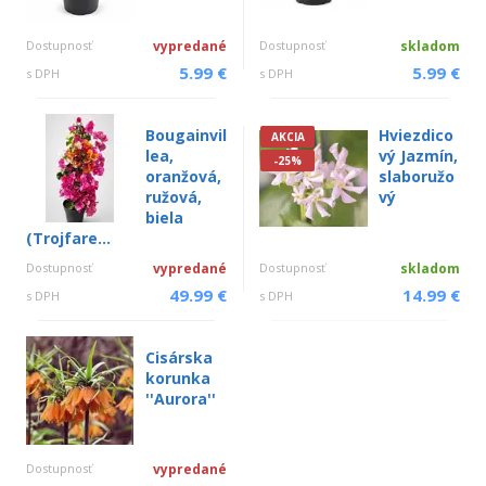
Dostupnosť
vypredané
Dostupnosť
skladom
5.99 €
5.99 €
s DPH
s DPH
Bougainvil
Hviezdico
AKCIA
lea,
vý Jazmín,
-25%
oranžová,
slaboružo
ružová,
vý
biela
(Trojfare...
Dostupnosť
vypredané
Dostupnosť
skladom
49.99 €
14.99 €
s DPH
s DPH
Cisárska
korunka
''Aurora''
Dostupnosť
vypredané