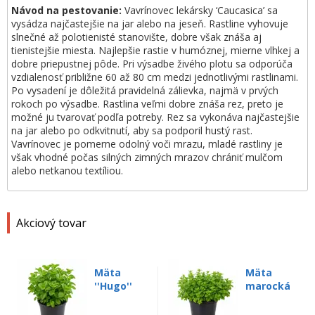
Návod na pestovanie:
Vavrínovec lekársky ‘Caucasica’ sa
vysádza najčastejšie na jar alebo na jeseň. Rastline vyhovuje
slnečné až polotienisté stanovište, dobre však znáša aj
tienistejšie miesta. Najlepšie rastie v humóznej, mierne vlhkej a
dobre priepustnej pôde. Pri výsadbe živého plotu sa odporúča
vzdialenosť približne 60 až 80 cm medzi jednotlivými rastlinami.
Po vysadení je dôležitá pravidelná zálievka, najmä v prvých
rokoch po výsadbe. Rastlina veľmi dobre znáša rez, preto je
možné ju tvarovať podľa potreby. Rez sa vykonáva najčastejšie
na jar alebo po odkvitnutí, aby sa podporil hustý rast.
Vavrínovec je pomerne odolný voči mrazu, mladé rastliny je
však vhodné počas silných zimných mrazov chrániť mulčom
alebo netkanou textíliou.
Akciový tovar
Mäta
Mäta
''Hugo''
marocká