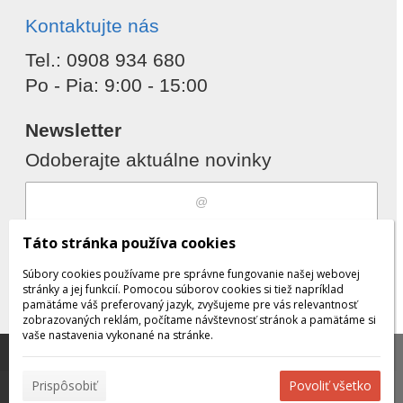
Kontaktujte nás
Tel.: 0908 934 680
Po - Pia: 9:00 - 15:00
Newsletter
Odoberajte aktuálne novinky
Súhlasím s
spracovaním osobných
Táto stránka používa cookies
údajov
Súbory cookies používame pre správne fungovanie našej webovej
stránky a jej funkcií. Pomocou súborov cookies si tiež napríklad
pamätáme váš preferovaný jazyk, zvyšujeme pre vás relevantnosť
zobrazovaných reklám, počítame návštevnosť stránok a pamätáme si
Odobrať
Pridať
vaše nastavenia vykonané na stránke.
Táto stránka používa súbory cookies, ktoré nám
pomáhajú poskytovať služby. Používaním našich služieb
✖
Prispôsobiť
Povoliť všetko
vyjadrujete súhlas s používaním súborov cookies.
Viac
© 2026 WEXBO |
www.wexbo.com
|
Prihlásiť