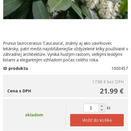
Prunus laurocerasus ‘Caucasica’, známy aj ako vavrínovec
lekársky, patrí medzi najobľúbenejšie vždyzelené kríky používané v
záhradnej architektúre. Vyniká hustým rastom, veľkými lesklými
listami a elegantným vzhľadom počas celého roka.
ID produktu
1000457
17.88 €
bez DPH
21.99 €
Cena s DPH
ks
skladom
Vložiť do košíka