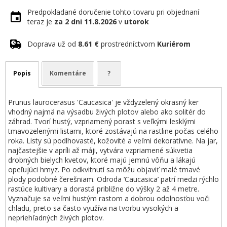
Predpokladané doručenie tohto tovaru pri objednaní
teraz je
za 2 dni
11.8.2026
v
utorok
Doprava už od
8.61 €
prostredníctvom
Kuriérom
Popis
Komentáre
?
Prunus laurocerasus 'Caucasica' je vždyzelený okrasný ker
vhodný najmä na výsadbu živých plotov alebo ako solitér do
záhrad. Tvorí hustý, vzpriamený porast s veľkými lesklými
tmavozelenými listami, ktoré zostávajú na rastline počas celého
roka. Listy sú podlhovasté, kožovité a veľmi dekoratívne. Na jar,
najčastejšie v apríli až máji, vytvára vzpriamené súkvetia
drobných bielych kvetov, ktoré majú jemnú vôňu a lákajú
opeľujúci hmyz. Po odkvitnutí sa môžu objaviť malé tmavé
plody podobné čerešniam. Odroda ‘Caucasica’ patrí medzi rýchlo
rastúce kultivary a dorastá približne do výšky 2 až 4 metre.
Vyznačuje sa veľmi hustým rastom a dobrou odolnosťou voči
chladu, preto sa často využíva na tvorbu vysokých a
nepriehľadných živých plotov.