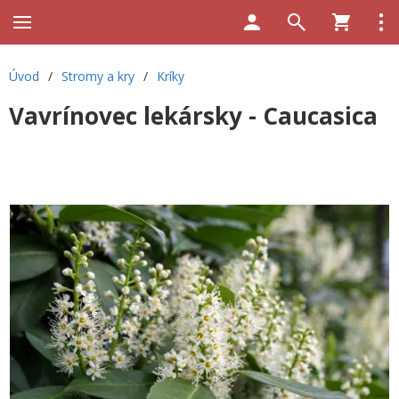
Úvod
/
Stromy a kry
/
Kríky
Vavrínovec lekársky - Caucasica