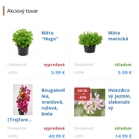
Akciový tovar
Mäta
Mäta
''Hugo''
marocká
Dostupnosť
vypredané
Dostupnosť
skladom
5.99 €
5.99 €
s DPH
s DPH
Bougainvil
Hviezdico
AKCIA
lea,
vý Jazmín,
-25%
oranžová,
slaboružo
ružová,
vý
biela
(Trojfare...
Dostupnosť
vypredané
Dostupnosť
skladom
49.99 €
14.99 €
s DPH
s DPH