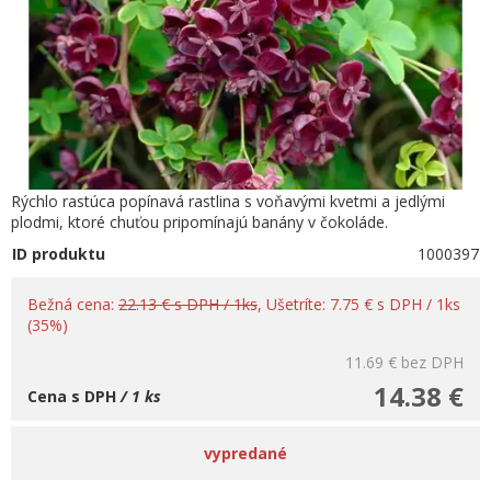
Rýchlo rastúca popínavá rastlina s voňavými kvetmi a jedlými
plodmi, ktoré chuťou pripomínajú banány v čokoláde.
ID produktu
1000397
Bežná cena:
22.13 € s DPH / 1ks
, Ušetríte: 7.75 € s DPH / 1ks
(35%)
11.69 €
bez DPH
14.38 €
Cena s DPH
/ 1 ks
vypredané