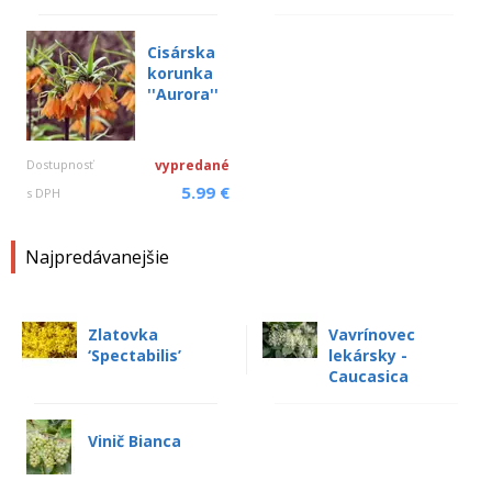
Cisárska
korunka
''Aurora''
Dostupnosť
vypredané
5.99 €
s DPH
Najpredávanejšie
Zlatovka
Vavrínovec
‘Spectabilis’
lekársky -
Caucasica
Vinič Bianca