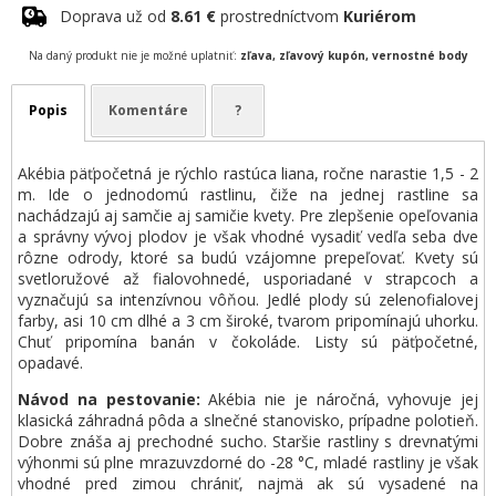
Doprava už od
8.61 €
prostredníctvom
Kuriérom
Na daný produkt nie je možné uplatniť:
zľava, zľavový kupón, vernostné body
Popis
Komentáre
?
Akébia päťpočetná je rýchlo rastúca liana, ročne narastie 1,5 - 2
m. Ide o jednodomú rastlinu, čiže na jednej rastline sa
nachádzajú aj samčie aj samičie kvety. Pre zlepšenie opeľovania
a správny vývoj plodov je však vhodné vysadiť vedľa seba dve
rôzne odrody, ktoré sa budú vzájomne prepeľovať. Kvety sú
svetloružové až fialovohnedé, usporiadané v strapcoch a
vyznačujú sa intenzívnou vôňou. Jedlé plody sú zelenofialovej
farby, asi 10 cm dlhé a 3 cm široké, tvarom pripomínajú uhorku.
Chuť pripomína banán v čokoláde. Listy sú päťpočetné,
opadavé.
Návod na pestovanie:
Akébia nie je náročná, vyhovuje jej
klasická záhradná pôda a slnečné stanovisko, prípadne polotieň.
Dobre znáša aj prechodné sucho. Staršie rastliny s drevnatými
výhonmi sú plne mrazuvzdorné do -28 °C, mladé rastliny je však
vhodné pred zimou chrániť, najmä ak sú vysadené na