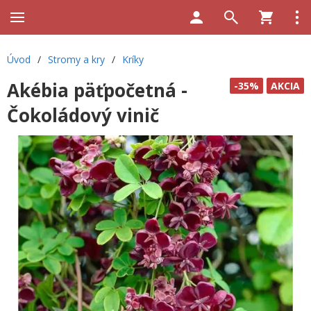
Úvod
/
Stromy a kry
/
Kríky
Akébia päťpočetná -
-35%
AKCIA
Čokoládový vinič