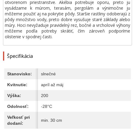
otvorenom priestranstve. Akébia potrebuje oporu, preto ju
vysádzame k múrom, terasám, pergolám a výnimočne ju
môžeme použiť aj na pokrytie pôdy. Staršie rastliny odoberajú z
pôdy množstvo vody, preto dobre vysušuje staré základy alebo
múry. Hoci nevyžaduje pravidelný rez, bočné a vrcholové výhony
môžeme podľa potreby skrátiť, čím zároveň podporíme
olistenie v spodnej časti.
Špecifikácia
Stanovisko:
slnečné
Kvitnutie:
apríl až máj
Výška:
200
Odolnosť:
-28°C
Veľkosť pri
min. 30 cm
dodaní: