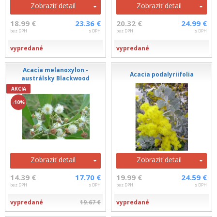
Zobraziť detail
Zobraziť detail
18.99 €
23.36 €
20.32 €
24.99 €
bez DPH
s DPH
bez DPH
s DPH
vypredané
vypredané
Acacia melanoxylon -
Acacia podalyriifolia
austrálsky Blackwood
AKCIA
-10%
Zobraziť detail
Zobraziť detail
14.39 €
17.70 €
19.99 €
24.59 €
bez DPH
s DPH
bez DPH
s DPH
vypredané
19.67 €
vypredané