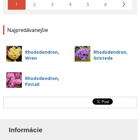
1
2
3
4
5
6
Najpredávanejšie
Rhododendron,
Rhododendron,
Wren
Gristede
Rhododendron,
Pintail
Informácie