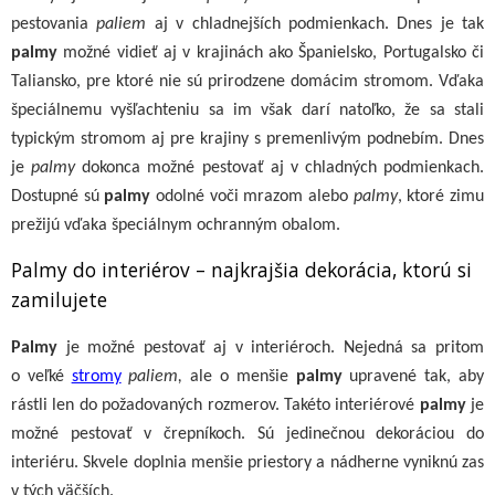
pestovania
paliem
aj v chladnejších podmienkach. Dnes je tak
palmy
možné vidieť aj v krajinách ako Španielsko, Portugalsko či
Taliansko, pre ktoré nie sú prirodzene domácim stromom. Vďaka
špeciálnemu vyšľachteniu sa im však darí natoľko, že sa stali
typickým stromom aj pre krajiny s premenlivým podnebím. Dnes
je
palmy
dokonca možné pestovať aj v chladných podmienkach.
Dostupné sú
palmy
odolné voči mrazom alebo
palmy
, ktoré zimu
prežijú vďaka špeciálnym ochranným obalom.
Palmy do interiérov – najkrajšia dekorácia, ktorú si
zamilujete
Palmy
je možné pestovať aj v interiéroch. Nejedná sa pritom
o veľké
stromy
paliem,
ale o menšie
palmy
upravené tak, aby
rástli len do požadovaných rozmerov. Takéto interiérové
palmy
je
možné pestovať v črepníkoch. Sú jedinečnou dekoráciou do
interiéru. Skvele doplnia menšie priestory a nádherne vyniknú zas
v tých väčších.