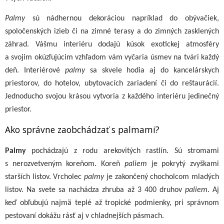
Palmy
sú nádhernou dekoráciou napríklad do obývačiek,
spoločenských izieb či na zimné terasy a do zimných zasklených
záhrad. Vášmu interiéru dodajú kúsok exotickej atmosféry
a svojim okúzľujúcim vzhľadom vám vyčaria úsmev na tvári každý
deň. Interiérové
palmy
sa skvele hodia aj do kancelárskych
priestorov, do hotelov, ubytovacích zariadení či do reštaurácií.
Jednoducho svojou krásou vytvoria z každého interiéru jedinečný
priestor.
Ako správne zaobchádzať s palmami?
Palmy
pochádzajú z rodu arekovitých rastlín. Sú stromami
s nerozvetveným koreňom. Koreň
paliem
je pokrytý zvyškami
starších listov. Vrcholec
palmy
je zakončený chocholcom mladých
listov. Na svete sa nachádza zhruba až 3 400 druhov
paliem
. Aj
keď obľubujú najmä teplé až tropické podmienky, pri správnom
pestovaní dokážu rásť aj v chladnejších pásmach.