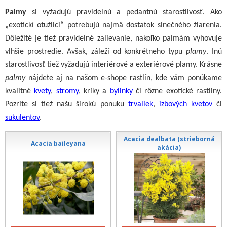
Palmy
si vyžadujú pravidelnú a pedantnú starostlivosť. Ako
„exotickí otužilci“ potrebujú najmä dostatok slnečného žiarenia.
Dôležité je tiež pravidelné zalievanie, nakoľko palmám vyhovuje
vlhšie prostredie. Avšak, záleží od konkrétneho typu
plamy
. Inú
starostlivosť tiež vyžadujú interiérové a exteriérové plamy. Krásne
palmy
nájdete aj na našom e-shope rastlín, kde vám ponúkame
kvalitné
kvety
,
stromy
, kríky a
bylinky
či rôzne exotické rastliny.
Pozrite si tiež našu širokú ponuku
trvaliek
,
izbových kvetov
či
sukulentov
.
Acacia dealbata (strieborná
Acacia baileyana
akácia)