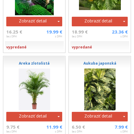
Zobraziť detail
Zobraziť detail
16.25 €
19.99 €
18.99 €
23.36 €
bez DPH
s DPH
bez DPH
s DPH
vypredané
vypredané
Areka zlotolistá
Aukuba japonská
Zobraziť detail
Zobraziť detail
9.75 €
11.99 €
6.50 €
7.99 €
bez DPH
s DPH
bez DPH
s DPH