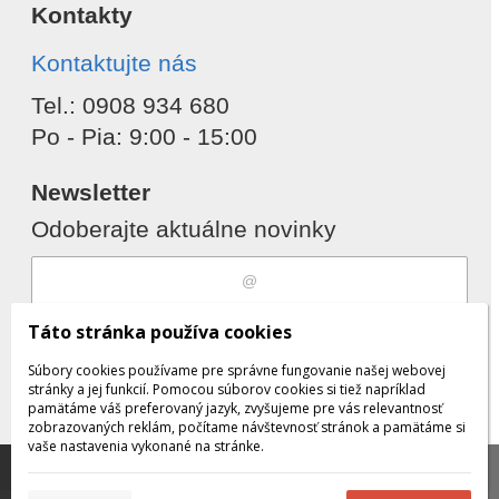
Kontakty
Kontaktujte nás
Tel.: 0908 934 680
Po - Pia: 9:00 - 15:00
Newsletter
Odoberajte aktuálne novinky
Súhlasím s
spracovaním osobných
Táto stránka používa cookies
údajov
Súbory cookies používame pre správne fungovanie našej webovej
stránky a jej funkcií. Pomocou súborov cookies si tiež napríklad
pamätáme váš preferovaný jazyk, zvyšujeme pre vás relevantnosť
zobrazovaných reklám, počítame návštevnosť stránok a pamätáme si
Odobrať
Pridať
vaše nastavenia vykonané na stránke.
Táto stránka používa súbory cookies, ktoré nám
pomáhajú poskytovať služby. Používaním našich služieb