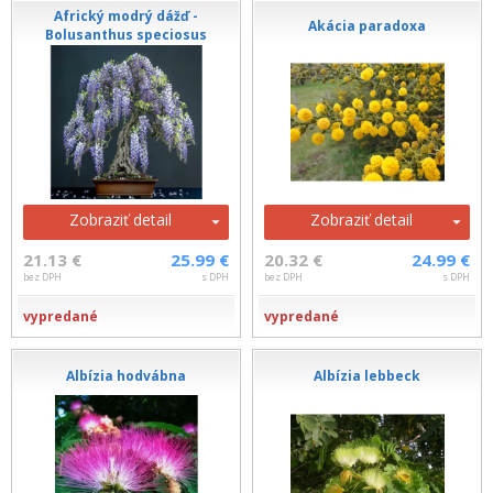
Africký modrý dážď -
Akácia paradoxa
Bolusanthus speciosus
Zobraziť detail
Zobraziť detail
21.13 €
25.99 €
20.32 €
24.99 €
bez DPH
s DPH
bez DPH
s DPH
vypredané
vypredané
Albízia hodvábna
Albízia lebbeck