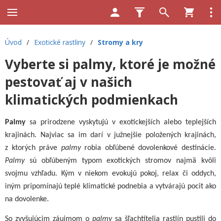
Úvod
/
Exotické rastliny
/
Stromy a kry
Vyberte si palmy, ktoré je možné
pestovať aj v našich
klimatických podmienkach
Palmy
sa prirodzene vyskytujú v exotickejších alebo teplejších
krajinách. Najviac sa im darí v južnejšie položených krajinách,
z ktorých práve
palmy
robia obľúbené dovolenkové destinácie.
Palmy
sú obľúbeným typom exotických stromov najmä kvôli
svojmu vzhľadu. Kým v niekom evokujú pokoj, relax či oddych,
iným pripomínajú teplé klimatické podnebia a vytvárajú pocit ako
na dovolenke.
So zvyšujúcim záujmom o
palmy
sa šľachtitelia rastlín pustili do