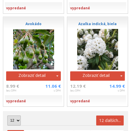
vypredané
vypredané
Avokádo
Azalka indická, biela
Zobraziť detail
Zobraziť detail
8.99 €
11.06 €
12.19 €
14.99 €
bez DPH
s DPH
bez DPH
s DPH
vypredané
vypredané
12 ďalších...