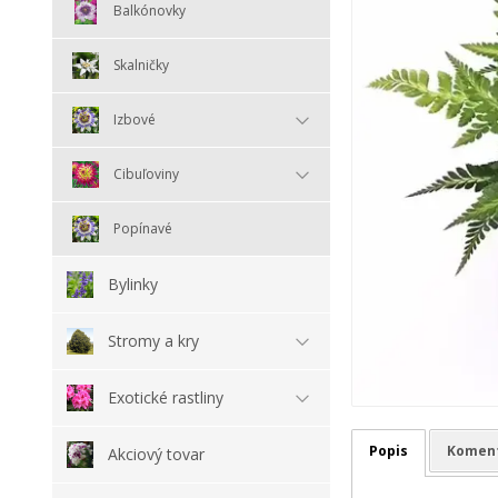
Balkónovky
Skalničky
Izbové
Cibuľoviny
Popínavé
Bylinky
Stromy a kry
Exotické rastliny
Popis
Komen
Akciový tovar