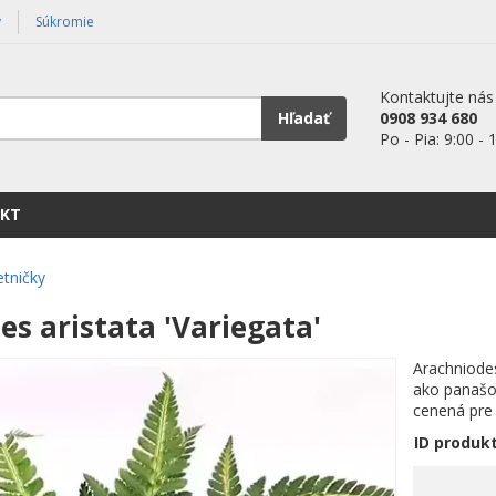
y
Súkromie
Kontaktujte nás
Hľadať
0908 934 680
Po - Pia: 9:00 - 
KT
etničky
s aristata 'Variegata'
Arachniodes
ako panašo
cenená pre s
ID produk