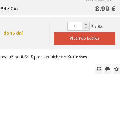
8.99 €
DPH
/ 1 ks
× 1 ks
do 15 dní
Vložiť do košíka
rava už od
8.61 €
prostredníctvom
Kuriérom