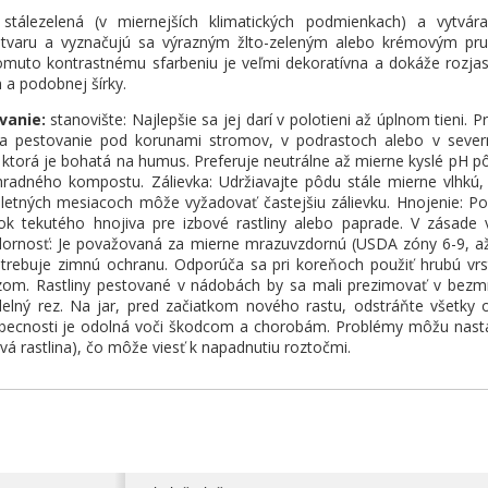
stálezelená (v miernejších klimatických podmienkach) a vytvára
 tvaru a vyznačujú sa výrazným žlto-zeleným alebo krémovým pru
omuto kontrastnému sfarbeniu je veľmi dekoratívna a dokáže rozjasn
 a podobnej šírky.
vanie:
stanovište: Najlepšie sa jej darí v polotieni až úplnom tieni.
a na pestovanie pod korunami stromov, v podrastoch alebo v seve
ktorá je bohatá na humus. Preferuje neutrálne až mierne kyslé pH p
áhradného kompostu. Zálievka: Udržiavajte pôdu stále mierne vlhk
V letných mesiacoch môže vyžadovať častejšiu zálievku. Hnojenie: P
tok tekutého hnojiva pre izbové rastliny alebo paprade. V zásade
dornosť: Je považovaná za mierne mrazuvzdornú (USDA zóny 6-9, až d
trebuje zimnú ochranu. Odporúča sa pri koreňoch použiť hrubú vrstv
azom. Rastliny pestované v nádobách by sa mali prezimovať v bezmr
delný rez. Na jar, pred začiatkom nového rastu, odstráňte všetky
becnosti je odolná voči škodcom a chorobám. Problémy môžu nastať 
vá rastlina), čo môže viesť k napadnutiu roztočmi.