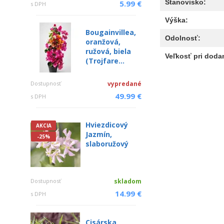
Stanovisko:
5.99 €
s DPH
Výška:
Bougainvillea,
Odolnosť:
oranžová,
ružová, biela
Veľkosť pri dodan
(Trojfare...
Dostupnosť
vypredané
49.99 €
s DPH
Hviezdicový
AKCIA
Jazmín,
-25%
slaboružový
Dostupnosť
skladom
14.99 €
s DPH
Cisárska