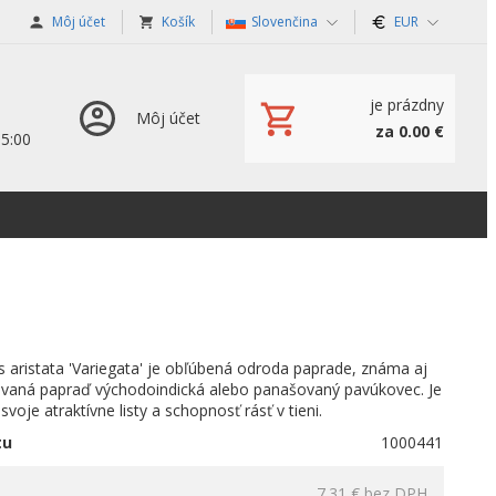
Môj účet
Košík
Slovenčina
EUR
je prázdny
Môj účet
za 0.00 €
15:00
 aristata 'Variegata' je obľúbená odroda paprade, známa aj
vaná papraď východoindická alebo panašovaný pavúkovec. Je
voje atraktívne listy a schopnosť rásť v tieni.
tu
1000441
7.31 €
bez DPH