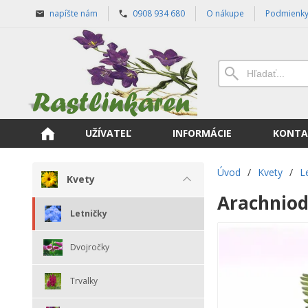
napíšte nám
0908 934 680
O nákupe
Podmienk
UŽÍVATEĽ
INFORMÁCIE
KONTA
Úvod
/
Kvety
/
L
Kvety
Arachniode
Letničky
Dvojročky
Trvalky