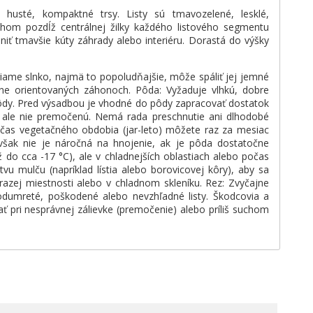
 husté, kompaktné trsy. Listy sú tmavozelené, lesklé,
hom pozdĺž centrálnej žilky každého listového segmentu
iť tmavšie kúty záhrady alebo interiéru. Dorastá do výšky
 Priame slnko, najmä to popoludňajšie, môže spáliť jej jemné
rne orientovaných záhonoch. Pôda: Vyžaduje vlhkú, dobre
ôdy. Pred výsadbou je vhodné do pôdy zapracovať dostatok
ú, ale nie premočenú. Nemá rada preschnutie ani dlhodobé
očas vegetačného obdobia (jar-leto) môžete raz za mesiac
 však nie je náročná na hnojenie, ak je pôda dostatočne
o cca -17 °C), ale v chladnejších oblastiach alebo počas
u mulču (napríklad lístia alebo borovicovej kôry), aby sa
azej miestnosti alebo v chladnom skleníku. Rez: Zvyčajne
 odumreté, poškodené alebo nevzhľadné listy. Škodcovia a
pri nesprávnej zálievke (premočenie) alebo príliš suchom