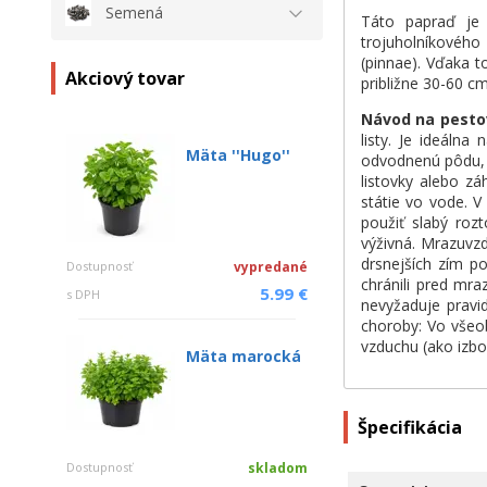
Semená
Táto papraď je 
trojuholníkového
(pinnae). Vďaka t
Akciový tovar
približne 30-60 cm
Návod na pesto
listy. Je ideáln
Mäta ''Hugo''
odvodnenú pôdu, 
listovky alebo z
státie vo vode. 
použiť slabý roz
výživná. Mrazuvz
drsnejších zím po
Dostupnosť
vypredané
chránili pred mr
5.99 €
s DPH
nevyžaduje pravi
choroby: Vo všeo
vzduchu (ako izbo
Mäta marocká
Špecifikácia
Dostupnosť
skladom