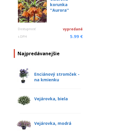
korunka
''Aurora''
Dostupnosť
vypredané
5.99 €
s DPH
Najpredávanejšie
Enciánový stromček -
na kmienku
Vejárovka, biela
Vejárovka, modrá