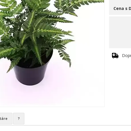
Cena s 
Dop
táre
?