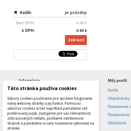
Košík:
je prázdny
bez DPH:
0.00 €
s DPH:
0.00 €
Zobraziť
Informácie
Môj profil
Táto stránka používa cookies
Všetko o nákupe
Košík
Súbory cookies používame pre správne fungovanie
Obchodné podmienky
Objednávky
našej webovej stránky a jej funkcií. Pomocou
Ochrana súkromia
Nastavenie 
súborov cookies si tiež napríklad pamätáme váš
preferovaný jazyk, zvyšujeme pre vás relevantnosť
Reklamácie
zobrazovaných reklám, počítame návštevnosť
Obľúbené
stránok a pamätáme si vaše nastavenia vykonané na
stránke.