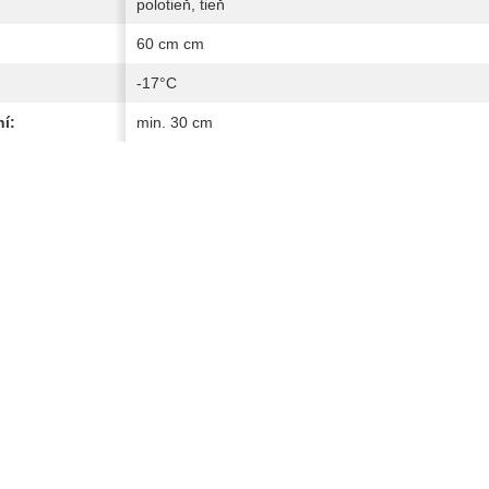
polotieň, tieň
60 cm cm
-17°C
í:
min. 30 cm