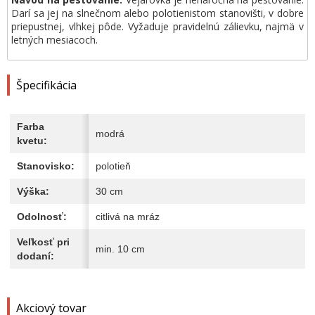
Darí sa jej na slnečnom alebo polotienistom stanovišti, v dobre
priepustnej, vlhkej pôde. Vyžaduje pravidelnú zálievku, najmä v
letných mesiacoch.
Špecifikácia
Farba
modrá
kvetu:
Stanovisko:
polotieň
Výška:
30 cm
Odolnosť:
citlivá na mráz
Veľkosť pri
min. 10 cm
dodaní:
Akciový tovar