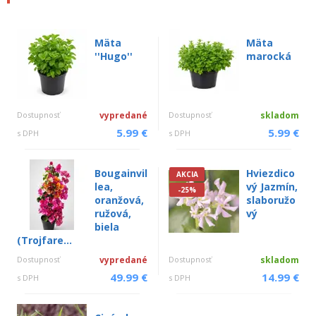
Mäta
Mäta
''Hugo''
marocká
Dostupnosť
vypredané
Dostupnosť
skladom
5.99 €
5.99 €
s DPH
s DPH
Bougainvil
Hviezdico
AKCIA
lea,
vý Jazmín,
-25%
oranžová,
slaboružo
ružová,
vý
biela
(Trojfare...
Dostupnosť
vypredané
Dostupnosť
skladom
49.99 €
14.99 €
s DPH
s DPH