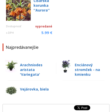
Cisárska
korunka
''Aurora''
Dostupnosť
vypredané
5.99 €
s DPH
Najpredávanejšie
Arachniodes
Enciánový
aristata
stromček - na
'Variegata'
kmienku
Vejárovka, biela