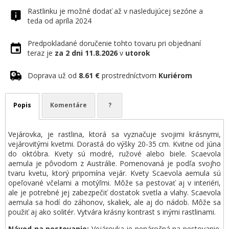
Rastlinku je možné dodať až v nasledujúcej sezóne a
teda od apríla 2024
Predpokladané doručenie tohto tovaru pri objednaní
teraz je
za 2 dni
11.8.2026
v
utorok
Doprava už od
8.61 €
prostredníctvom
Kuriérom
Popis
Komentáre
?
Vejárovka, je rastlina, ktorá sa vyznačuje svojimi krásnymi,
vejárovitými kvetmi. Dorastá do výšky 20-35 cm. Kvitne od júna
do októbra. Kvety sú modré, ružové alebo biele. Scaevola
aemula je pôvodom z Austrálie. Pomenovaná je podľa svojho
tvaru kvetu, ktorý pripomína vejár. Kvety Scaevola aemula sú
opeľované včelami a motýľmi. Môže sa pestovať aj v interiéri,
ale je potrebné jej zabezpečiť dostatok svetla a vlahy. Scaevola
aemula sa hodí do záhonov, skaliek, ale aj do nádob. Môže sa
použiť aj ako solitér. Vytvára krásny kontrast s inými rastlinami.
Návod na pestovanie:
Vejárovka je nenáročná na pestovanie.