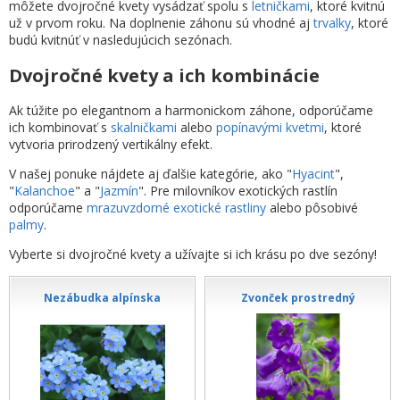
môžete dvojročné kvety vysádzať spolu s
letničkami
, ktoré kvitnú
už v prvom roku. Na doplnenie záhonu sú vhodné aj
trvalky
, ktoré
budú kvitnúť v nasledujúcich sezónach.
Dvojročné kvety a ich kombinácie
Ak túžite po elegantnom a harmonickom záhone, odporúčame
ich kombinovať s
skalničkami
alebo
popínavými kvetmi
, ktoré
vytvoria prirodzený vertikálny efekt.
V našej ponuke nájdete aj ďalšie kategórie, ako "
Hyacint
",
"
Kalanchoe
" a "
Jazmín
". Pre milovníkov exotických rastlín
odporúčame
mrazuvzdorné exotické rastliny
alebo pôsobivé
palmy
.
Vyberte si dvojročné kvety a užívajte si ich krásu po dve sezóny!
Nezábudka alpínska
Zvonček prostredný