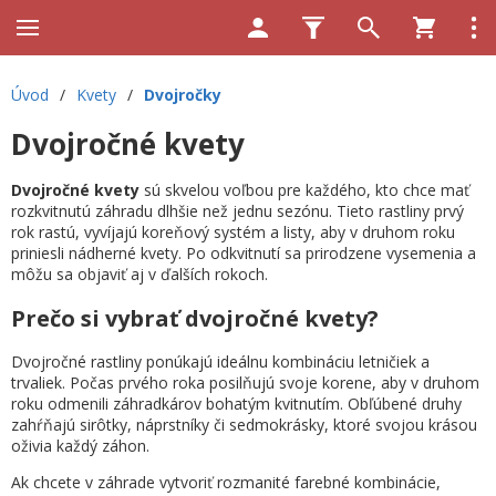
Úvod
/
Kvety
/
Dvojročky
Dvojročné kvety
Dvojročné kvety
sú skvelou voľbou pre každého, kto chce mať
rozkvitnutú záhradu dlhšie než jednu sezónu. Tieto rastliny prvý
rok rastú, vyvíjajú koreňový systém a listy, aby v druhom roku
priniesli nádherné kvety. Po odkvitnutí sa prirodzene vysemenia a
môžu sa objaviť aj v ďalších rokoch.
Prečo si vybrať dvojročné kvety?
Dvojročné rastliny ponúkajú ideálnu kombináciu letničiek a
trvaliek. Počas prvého roka posilňujú svoje korene, aby v druhom
roku odmenili záhradkárov bohatým kvitnutím. Obľúbené druhy
zahŕňajú sirôtky, náprstníky či sedmokrásky, ktoré svojou krásou
oživia každý záhon.
Ak chcete v záhrade vytvoriť rozmanité farebné kombinácie,