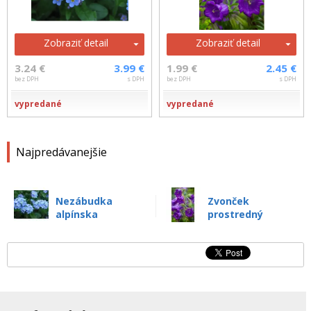
Zobraziť detail
Zobraziť detail
3.24 €
3.99 €
1.99 €
2.45 €
bez DPH
s DPH
bez DPH
s DPH
vypredané
vypredané
Najpredávanejšie
Nezábudka
Zvonček
alpínska
prostredný