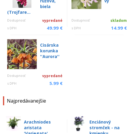
ružová,
vý
biela
(Trojfare...
Dostupnosť
vypredané
Dostupnosť
skladom
49.99 €
14.99 €
s DPH
s DPH
Cisárska
korunka
''Aurora''
Dostupnosť
vypredané
5.99 €
s DPH
Najpredávanejšie
Arachniodes
Enciánový
aristata
stromček - na
'Variegata'
kmienku