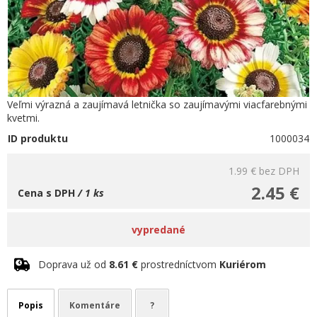
Veľmi výrazná a zaujímavá letnička so zaujímavými viacfarebnými
kvetmi.
ID produktu
1000034
1.99 €
bez DPH
2.45 €
Cena s DPH
/ 1 ks
vypredané
Doprava už od
8.61 €
prostredníctvom
Kuriérom
Popis
Komentáre
?