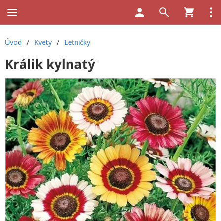
Úvod
/
Kvety
/
Letničky
Králik kylnatý