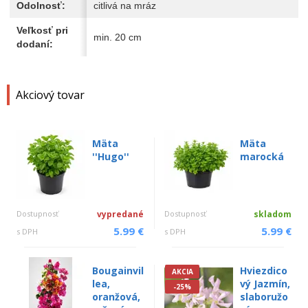
Odolnosť:
citlivá na mráz
Veľkosť pri
min. 20 cm
dodaní:
Akciový tovar
Mäta
Mäta
''Hugo''
marocká
Dostupnosť
vypredané
Dostupnosť
skladom
5.99 €
5.99 €
s DPH
s DPH
Bougainvil
Hviezdico
AKCIA
lea,
vý Jazmín,
-25%
oranžová,
slaboružo