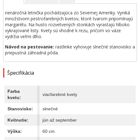
nenáročná letnička pochádzajúca zo Severnej Ameriky. Vyniká
množstvom pestrofarebných kvetov, ktoré tvarom pripomínajú
margarétu. Na husto rozvetvených stonkách vyrastajú hlboko
vykrajované listy. Kvety sú vhodné k rezu, pričom vo váze
vydržia veľmi dlho.
Návod na pestovanie:
rastlinke vyhovuje slnečné stanovisko a
priepustná záhradná pôda.
Špecifikácia
Farba
viacfarebné kvety
kvetu:
Stanovisko:
slnečné
Kvitnutie:
jún až september
Výška:
60 cm