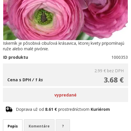
Iskerník je pôsobivá cibuľová krásavica, ktorej kvety pripomínajú
ruže alebo malé pivónie.
ID produktu
1000353
2.99 €
bez DPH
3.68 €
Cena s DPH
/ 1 ks
vypredané
Doprava už od
8.61 €
prostredníctvom
Kuriérom
Popis
Komentáre
?