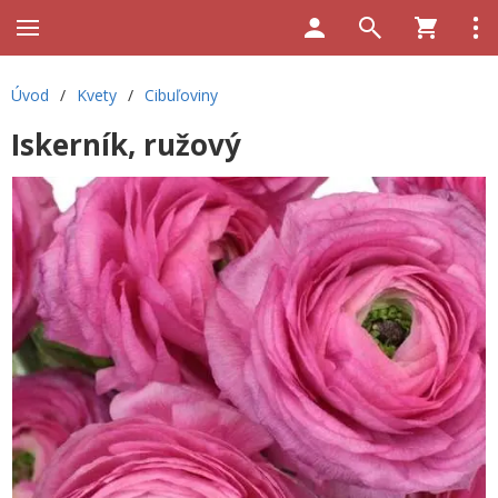
Úvod
/
Kvety
/
Cibuľoviny
Iskerník, ružový