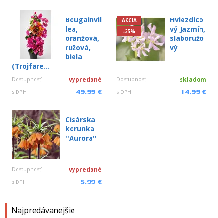
Bougainvil
Hviezdico
AKCIA
lea,
vý Jazmín,
-25%
oranžová,
slaboružo
ružová,
vý
biela
(Trojfare...
Dostupnosť
vypredané
Dostupnosť
skladom
49.99 €
14.99 €
s DPH
s DPH
Cisárska
korunka
''Aurora''
Dostupnosť
vypredané
5.99 €
s DPH
Najpredávanejšie