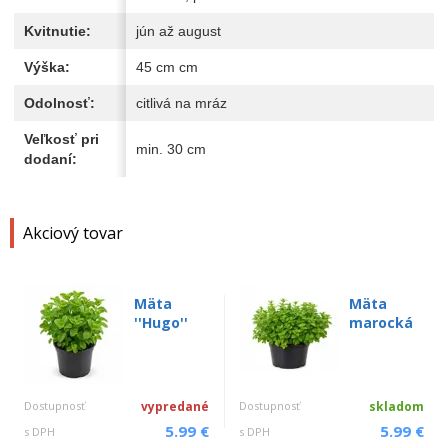
Kvitnutie:
jún až august
Výška:
45 cm cm
Odolnosť:
citlivá na mráz
Veľkosť pri
min. 30 cm
dodaní:
Akciový tovar
Mäta
Mäta
''Hugo''
marocká
Dostupnosť
vypredané
Dostupnosť
skladom
5.99 €
5.99 €
s DPH
s DPH