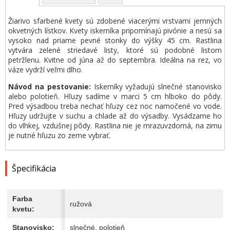
Žiarivo sfarbené kvety sú zdobené viacerými vrstvami jemných
okvetných lístkov. Kvety iskerníka pripomínajú pivónie a nesú sa
vysoko nad priame pevné stonky do výšky 45 cm. Rastlina
vytvára zelené striedavé listy, ktoré sú podobné listom
petržlenu. Kvitne od júna až do septembra. Ideálna na rez, vo
váze vydrží veľmi dlho.
Návod na pestovanie:
Iskerníky vyžadujú slnečné stanovisko
alebo polotieň. Hľuzy sadíme v marci 5 cm hlboko do pôdy.
Pred výsadbou treba nechať hľuzy cez noc namočené vo vode.
Hľuzy udržujte v suchu a chlade až do výsadby. Vysádzame ho
do vlhkej, vzdušnej pôdy. Rastlina nie je mrazuvzdorná, na zimu
je nutné hľuzu zo zeme vybrať.
Špecifikácia
Farba
ružová
kvetu:
Stanovisko:
slnečné, polotieň