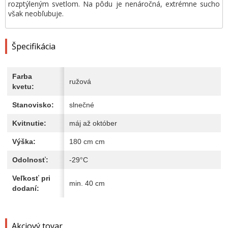
rozptýleným svetlom. Na pôdu je nenáročná, extrémne sucho
však neobľubuje.
Špecifikácia
Farba
ružová
kvetu:
Stanovisko:
slnečné
Kvitnutie:
máj až október
Výška:
180 cm cm
Odolnosť:
-29°C
Veľkosť pri
min. 40 cm
dodaní:
Akciový tovar