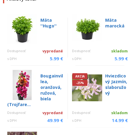
Mäta
Mäta
''Hugo''
marocká
Dostupnosť
vypredané
Dostupnosť
skladom
5.99 €
5.99 €
s DPH
s DPH
Bougainvil
Hviezdico
AKCIA
lea,
vý Jazmín,
-25%
oranžová,
slaboružo
ružová,
vý
biela
(Trojfare...
Dostupnosť
vypredané
Dostupnosť
skladom
49.99 €
14.99 €
s DPH
s DPH