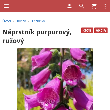
Úvod
/
Kvety
/
Letničky
Náprstník purpurový,
-30%
AKCIA
ružový