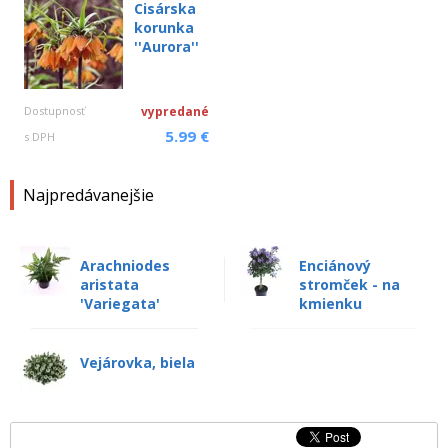
Cisárska
korunka
''Aurora''
Dostupnosť
vypredané
5.99 €
s DPH
Najpredávanejšie
Arachniodes
Enciánový
aristata
stromček - na
'Variegata'
kmienku
Vejárovka, biela