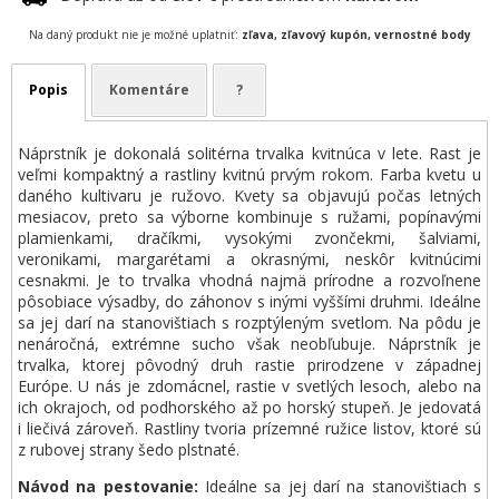
Na daný produkt nie je možné uplatniť:
zľava, zľavový kupón, vernostné body
Popis
Komentáre
?
Náprstník je dokonalá solitérna trvalka kvitnúca v lete. Rast je
veľmi kompaktný a rastliny kvitnú prvým rokom. Farba kvetu u
daného kultivaru je ružovo. Kvety sa objavujú počas letných
mesiacov, preto sa výborne kombinuje s ružami, popínavými
plamienkami, dračíkmi, vysokými zvončekmi, šalviami,
veronikami, margarétami a okrasnými, neskôr kvitnúcimi
cesnakmi. Je to trvalka vhodná najmä prírodne a rozvoľnene
pôsobiace výsadby, do záhonov s inými vyššími druhmi. Ideálne
sa jej darí na stanovištiach s rozptýleným svetlom. Na pôdu je
nenáročná, extrémne sucho však neobľubuje. Náprstník je
trvalka, ktorej pôvodný druh rastie prirodzene v západnej
Európe. U nás je zdomácnel, rastie v svetlých lesoch, alebo na
ich okrajoch, od podhorského až po horský stupeň. Je jedovatá
i liečivá zároveň. Rastliny tvoria prízemné ružice listov, ktoré sú
z rubovej strany šedo plstnaté.
Návod na pestovanie:
Ideálne sa jej darí na stanovištiach s