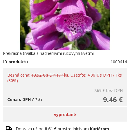
Prekrásna trvalka s nádhernými ružovými kvetmi.
ID produktu
1000414
Bežná cena:
13.52 € s DPH / 1ks
, Ušetríte: 4.06 € s DPH / 1ks
(30%)
7.69 €
bez DPH
9.46 €
Cena s DPH
/ 1 ks
vypredané
Doprava už od
8.61 €
prostredníctvom
Kuriérom