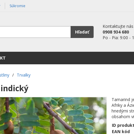
y
Súkromie
Kontaktujte nás
Hľadať
0908 934 680
Po - Pia: 9:00 - 
KT
stliny
/
Trvalky
indický
Tamarind j
Afriky a Áz
hnedými str
obsahom vi
ID produk
EAN kód