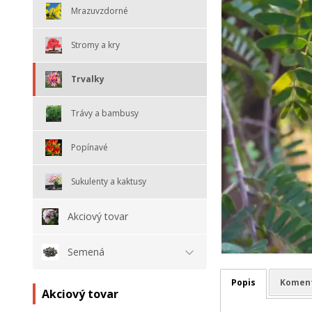
Mrazuvzdorné
Stromy a kry
Trvalky
Trávy a bambusy
Popínavé
Sukulenty a kaktusy
Akciový tovar
Semená
Popis
Komen
Akciový tovar