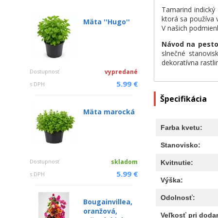
Tamarind indický 
ktorá sa používa v
Mäta ''Hugo''
V našich podmienk
Návod na pesto
slnečné stanovis
dekoratívna rastl
Dostupnosť
vypredané
5.99 €
s DPH
Špecifikácia
Mäta marocká
Farba kvetu:
Stanovisko:
Dostupnosť
skladom
Kvitnutie:
5.99 €
s DPH
Výška:
Odolnosť:
Bougainvillea,
oranžová,
Veľkosť pri dodan