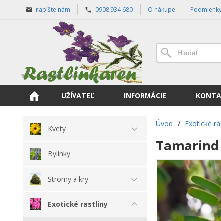
napíšte nám
0908 934 680
O nákupe
Podmienk
UŽÍVATEĽ
INFORMÁCIE
KONTA
Úvod
/
Exotické ra
Kvety
Tamarind 
Bylinky
Stromy a kry
Exotické rastliny