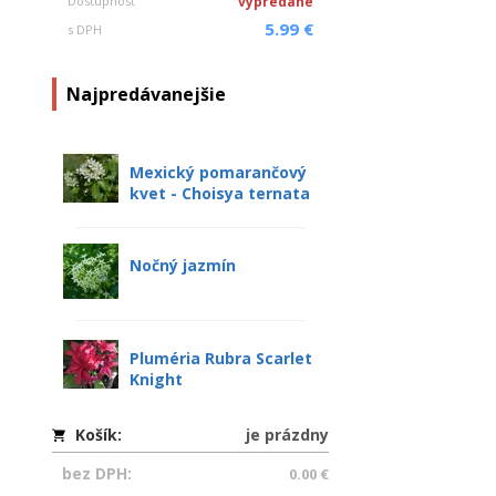
Dostupnosť
vypredané
5.99 €
s DPH
Najpredávanejšie
Mexický pomarančový
kvet - Choisya ternata
Nočný jazmín
Pluméria Rubra Scarlet
Knight
Košík:
je prázdny
bez DPH:
0.00 €