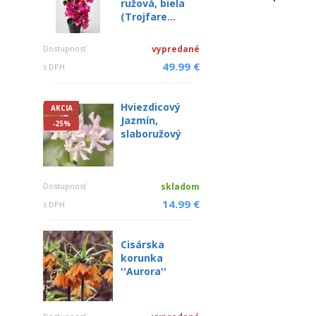
ružová, biela
(Trojfare...
Dostupnosť
vypredané
49.99 €
s DPH
Hviezdicový
AKCIA
Jazmín,
-25%
slaboružový
Dostupnosť
skladom
14.99 €
s DPH
Cisárska
korunka
''Aurora''