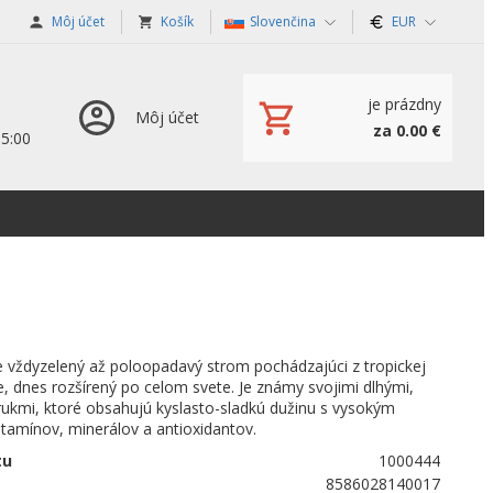
Môj účet
Košík
Slovenčina
EUR
je prázdny
Môj účet
za 0.00 €
15:00
e vždyzelený až poloopadavý strom pochádzajúci z tropickej
ie, dnes rozšírený po celom svete. Je známy svojimi dlhými,
ukmi, ktoré obsahujú kyslasto-sladkú dužinu s vysokým
tamínov, minerálov a antioxidantov.
tu
1000444
8586028140017