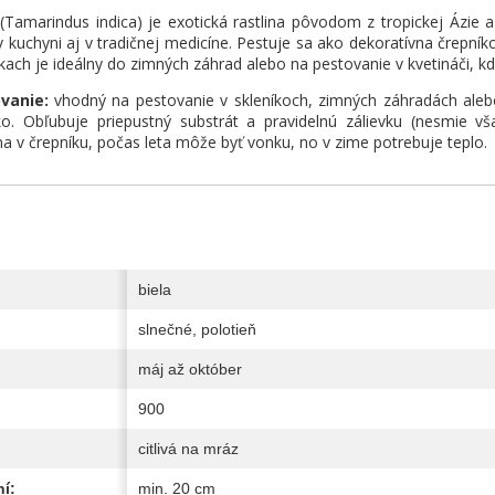
(Tamarindus indica) je exotická rastlina pôvodom z tropickej Ázie a 
 kuchyni aj v tradičnej medicíne. Pestuje sa ako dekoratívna črepníko
ach je ideálny do zimných záhrad alebo na pestovanie v kvetináči, kd
vanie:
vhodný na pestovanie v skleníkoch, zimných záhradách alebo 
ko. Obľubuje priepustný substrát a pravidelnú zálievku (nesmie 
ina v črepníku, počas leta môže byť vonku, no v zime potrebuje teplo.
biela
slnečné, polotieň
máj až október
900
citlivá na mráz
í:
min. 20 cm