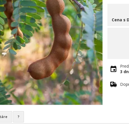
Cena s 
Pred
3 dn
Dop
táre
?