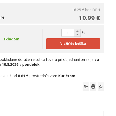
16.25 €
bez DPH
19.99 €
DPH
ks
skladom
Vložiť do košíka
pokladané doručenie tohto tovaru pri objednaní teraz je
za
i
10.8.2026
v
pondelok
rava už od
8.61 €
prostredníctvom
Kuriérom