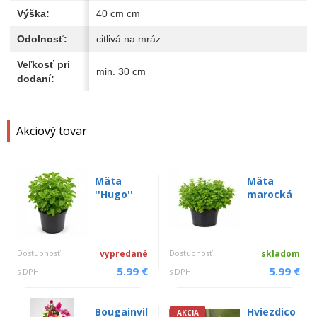
Výška:
40 cm cm
Odolnosť:
citlivá na mráz
Veľkosť pri
min. 30 cm
dodaní:
Akciový tovar
Mäta
Mäta
''Hugo''
marocká
Dostupnosť
vypredané
Dostupnosť
skladom
5.99 €
5.99 €
s DPH
s DPH
Bougainvil
Hviezdico
AKCIA