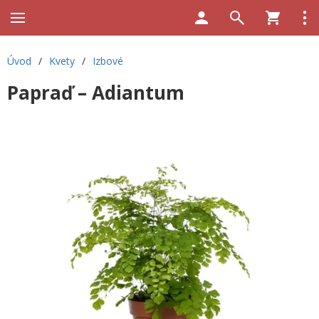
Úvod
/
Kvety
/
Izbové
Papraď – Adiantum