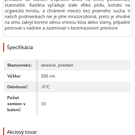
stanovište. Rastlina vyžaduje stále vlhkú pôdu, bohatú na
organickú hmotu, a chránené miesto bez priameho sucha. V
našich podmienkach nie je plne mrazuvzdorná, preto je vhodné
na zimu zakryť korene silnou vrstvou listia alebo slamy, prípadne
pestovať v nádobe a zazimovať v bezmrazovom priestore.
Špecifikácia
Stanovisko:
slnečné, polotieň
Výška:
200 cm
Odolnosť:
-5°C
Počet
semien v
10
balení:
Akciový tovar