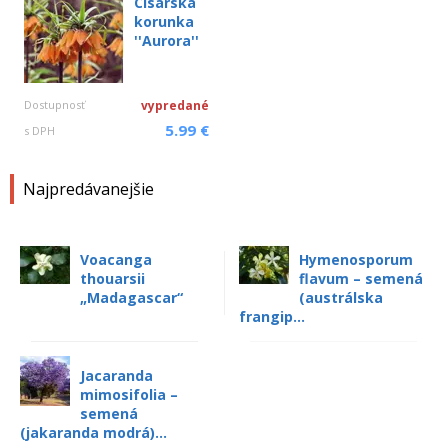
Cisárska
korunka
''Aurora''
Dostupnosť
vypredané
5.99 €
s DPH
Najpredávanejšie
Voacanga
Hymenosporum
thouarsii
flavum – semená
„Madagascar“
(austrálska
frangip...
Jacaranda
mimosifolia –
semená
(jakaranda modrá)...