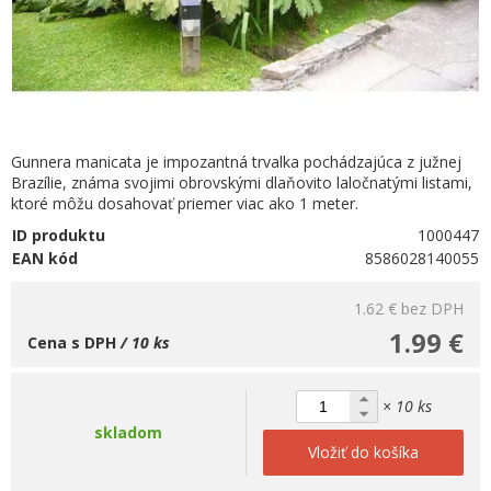
Gunnera manicata je impozantná trvalka pochádzajúca z južnej
Brazílie, známa svojimi obrovskými dlaňovito laločnatými listami,
ktoré môžu dosahovať priemer viac ako 1 meter.
ID produktu
1000447
EAN kód
8586028140055
1.62 €
bez DPH
1.99 €
Cena s DPH
/ 10 ks
× 10 ks
skladom
Vložiť do košíka