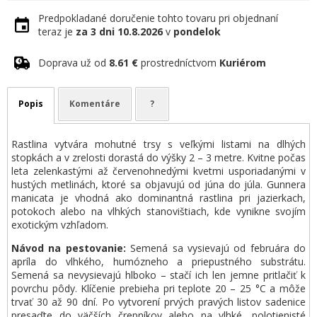
Predpokladané doručenie tohto tovaru pri objednaní
teraz je
za 3 dni
10.8.2026
v
pondelok
Doprava už od
8.61 €
prostredníctvom
Kuriérom
Popis
Komentáre
?
Rastlina vytvára mohutné trsy s veľkými listami na dlhých
stopkách a v zrelosti dorastá do výšky 2 – 3 metre. Kvitne počas
leta zelenkastými až červenohnedými kvetmi usporiadanými v
hustých metlinách, ktoré sa objavujú od júna do júla. Gunnera
manicata je vhodná ako dominantná rastlina pri jazierkach,
potokoch alebo na vlhkých stanovištiach, kde vynikne svojím
exotickým vzhľadom.
Návod na pestovanie:
Semená sa vysievajú od februára do
apríla do vlhkého, humózneho a priepustného substrátu.
Semená sa nevysievajú hlboko – stačí ich len jemne pritlačiť k
povrchu pôdy. Klíčenie prebieha pri teplote 20 – 25 °C a môže
trvať 30 až 90 dní. Po vytvorení prvých pravých listov sadenice
presaďte do väčších črepníkov alebo na vlhké, polotienisté