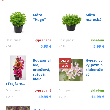
Mäta
Mäta
''Hugo''
marocká
Dostupnosť
vypredané
Dostupnosť
skladom
5.99 €
5.99 €
s DPH
s DPH
Bougainvil
Hviezdico
AKCIA
lea,
vý Jazmín,
-25%
oranžová,
slaboružo
ružová,
vý
biela
(Trojfare...
Dostupnosť
vypredané
Dostupnosť
skladom
49.99 €
14.99 €
s DPH
s DPH