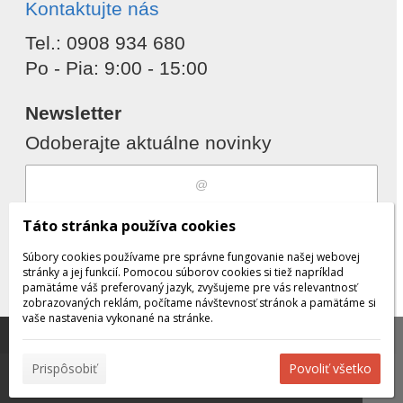
Kontaktujte nás
Tel.: 0908 934 680
Po - Pia: 9:00 - 15:00
Newsletter
Odoberajte aktuálne novinky
Súhlasím s
spracovaním osobných
Táto stránka používa cookies
údajov
Súbory cookies používame pre správne fungovanie našej webovej
stránky a jej funkcií. Pomocou súborov cookies si tiež napríklad
pamätáme váš preferovaný jazyk, zvyšujeme pre vás relevantnosť
zobrazovaných reklám, počítame návštevnosť stránok a pamätáme si
Odobrať
Pridať
vaše nastavenia vykonané na stránke.
Táto stránka používa súbory cookies, ktoré nám
pomáhajú poskytovať služby. Používaním našich služieb
✖
Prispôsobiť
Povoliť všetko
vyjadrujete súhlas s používaním súborov cookies.
Viac
© 2026 WEXBO |
www.wexbo.com
|
Prihlásiť
informácií nájdete tu.