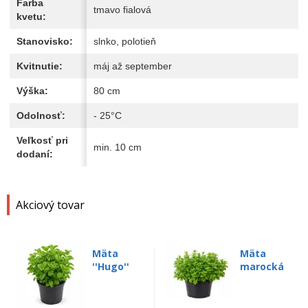
Farba
tmavo fialová
kvetu:
Stanovisko:
slnko, polotieň
Kvitnutie:
máj až september
Výška:
80 cm
Odolnosť:
- 25°C
Veľkosť pri
min. 10 cm
dodaní:
Akciový tovar
Mäta
Mäta
''Hugo''
marocká