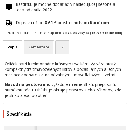
Rastlinku je možné dodať až v nasledujúcej sezóne a
teda od apríla 2022
Doprava už od
8.61 €
prostredníctvom
Kuriérom
Na daný produkt nie je možné uplatniť:
zľava, zľavový kupón, vernostné body
Popis
Komentáre
?
Orlíček patrí k mimoriadne krásnym trvalkám. Vytvára hustý
kompaktný trs tmavozelených listov a počas jarných a letných
mesiacov bohato kvitne pôvabnými tmavofialovými kvetmi.
Návod na pestovanie:
vyžaduje mierne vlhkú, priepustnú,
humóznu pôdu. Obľubuje okraje porastov alebo záhonov, kde
je slnko alebo polotieň.
Špecifikácia