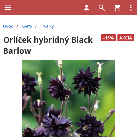
Úvod
/
Kvety
/
Trvalky
Orlíček hybridný Black
-15%
AKCIA
Barlow