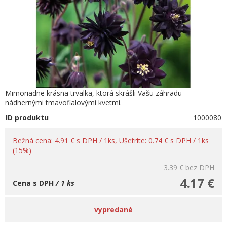
Mimoriadne krásna trvalka, ktorá skrášli Vašu záhradu
nádhernými tmavofialovými kvetmi.
ID produktu
1000080
Bežná cena:
4.91 € s DPH / 1ks
, Ušetríte: 0.74 € s DPH / 1ks
(15%)
3.39 €
bez DPH
4.17 €
Cena s DPH
/ 1 ks
vypredané