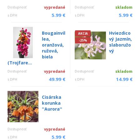
Dostupnosť
vypredané
Dostupnosť
skladom
5.99 €
5.99 €
s DPH
s DPH
Bougainvil
Hviezdico
AKCIA
lea,
vý Jazmín,
-25%
oranžová,
slaboružo
ružová,
vý
biela
(Trojfare...
Dostupnosť
vypredané
Dostupnosť
skladom
49.99 €
14.99 €
s DPH
s DPH
Cisárska
korunka
''Aurora''
Dostupnosť
vypredané
5.99 €
s DPH