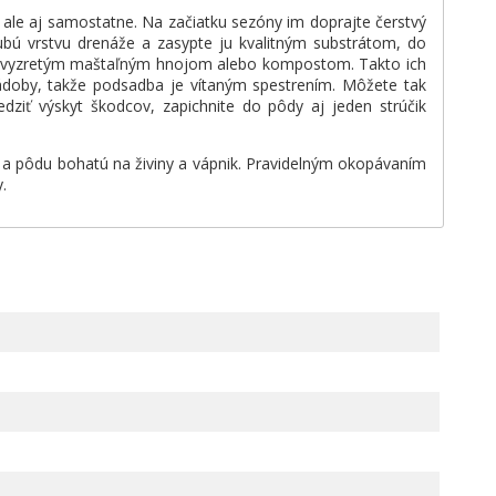
 ale aj samostatne. Na začiatku sezóny im doprajte čerstvý
ubú vrstvu drenáže a zasypte ju kvalitným substrátom, do
 s vyzretým maštaľným hnojom alebo kompostom. Takto ich
nádoby, takže podsadba je vítaným spestrením. Môžete tak
edziť výskyt škodcov, zapichnite do pôdy aj jeden strúčik
ko a pôdu bohatú na živiny a vápnik. Pravidelným okopávaním
.