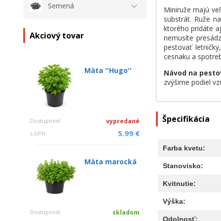
Semená
Miniruže majú veľ
substrát. Ruže n
ktorého pridáte 
Akciový tovar
nemusíte presádz
pestovať letničky
cesnaku a spotreb
Mäta ''Hugo''
Návod na pesto
zvýšime podiel vz
Špecifikácia
Dostupnosť
vypredané
5.99 €
s DPH
Farba kvetu:
Mäta marocká
Stanovisko:
Kvitnutie:
Výška:
Dostupnosť
skladom
Odolnosť: