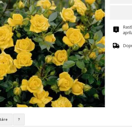
Rast
aprí
Dop
táre
?