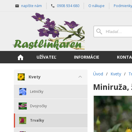
napíšte nám
0908 934 680
O nákupe
Podmienk
UŽÍVATEĽ
INFORMÁCIE
KONTA
Úvod
/
Kvety
/
T
Kvety
Miniruža, 
Letničky
Dvojročky
Trvalky