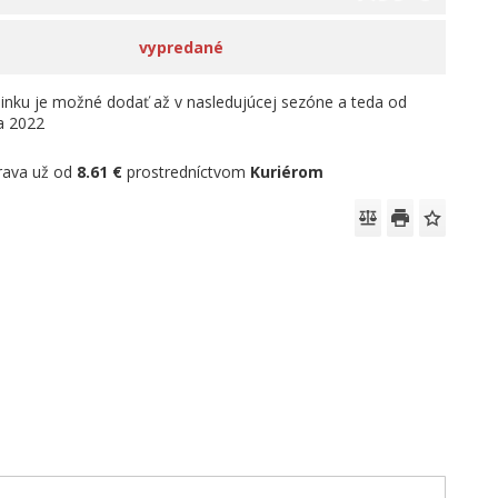
vypredané
linku je možné dodať až v nasledujúcej sezóne a teda od
la 2022
rava už od
8.61 €
prostredníctvom
Kuriérom