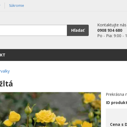
y
Súkromie
Kontaktujte nás
Hľadať
0908 934 680
Po - Pia: 9:00 - 
KT
rvalky
žltá
Prekrásna m
ID produk
Cena s 