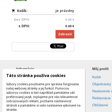
Košík:
je prázdny
bez DPH:
0.00 €
s DPH:
0.00 €
Zobraziť
Informácie
Môj profil
Táto stránka používa cookies
Všetko o nákupe
Košík
Súbory cookies používame pre správne fungovanie
Obchodné podmienky
Objednávky
našej webovej stránky a jej funkcií. Pomocou
Ochrana súkromia
Nastavenie 
súborov cookies si tiež napríklad pamätáme váš
preferovaný jazyk, zvyšujeme pre vás relevantnosť
Reklamácie
zobrazovaných reklám, počítame návštevnosť
Obľúbené
stránok a pamätáme si vaše nastavenia vykonané na
stránke.