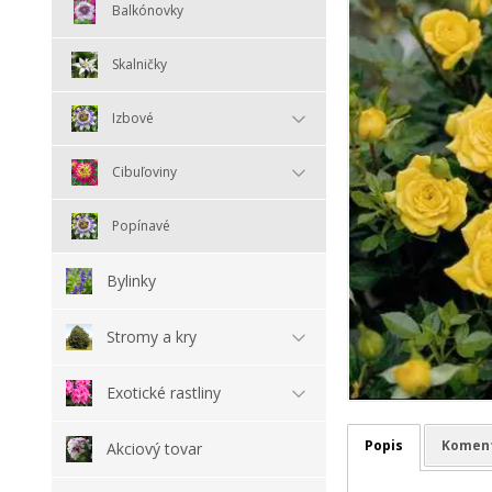
Balkónovky
Skalničky
Izbové
Cibuľoviny
Popínavé
Bylinky
Stromy a kry
Exotické rastliny
Popis
Komen
Akciový tovar