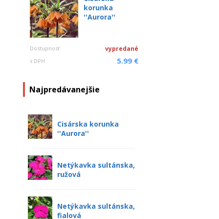
korunka
''Aurora''
Dostupnosť
vypredané
5.99 €
s DPH
Najpredávanejšie
Cisárska korunka
''Aurora''
Netýkavka sultánska,
ružová
Netýkavka sultánska,
fialová