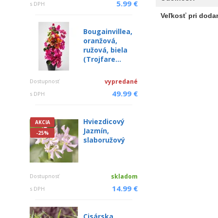
5.99 €
s DPH
Veľkosť pri dodan
Bougainvillea,
oranžová,
ružová, biela
(Trojfare...
Dostupnosť
vypredané
49.99 €
s DPH
Hviezdicový
AKCIA
Jazmín,
-25%
slaboružový
Dostupnosť
skladom
14.99 €
s DPH
Cisárska