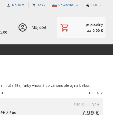
Môj účet
Košík
Slovenčina
EUR
je prázdny
Môj účet
za 0.00 €
15:00
ini ruža žltej farby vhodná do záhonu ale aj na balkón.
tu
1000402
6.50 €
bez DPH
7.99 €
DPH
/ 1 ks