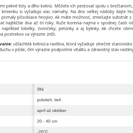
mi pekné listy a dlho kvitnú. Môžete ich pestovať spolu s brečtanom,
a kmienku si vyžadujú viac námahy. Na dno veľkej nádoby dajte hr
aj pomaly pôsobiace hnojivo. Ak máte možnosť, zmiešajte substrát
ať najbližšie dva až tri roky. Ruže korenia najmä v spodnej časti 
, napríklad lobelky, zvončeky, petúnky a aj bylinky. Ak chcete obm
a postrekov sa výrazne zníži.
vanie:
ušľachtilá kvitnúca rastlina, ktorá vyžaduje slnečné stanovis
duchu v pôde, čím výrazne podporíme vitalitu a zdravotný stav rastliny
žltá
polotieň, tieň
apríl až október
20 - 40 cm
-20°C