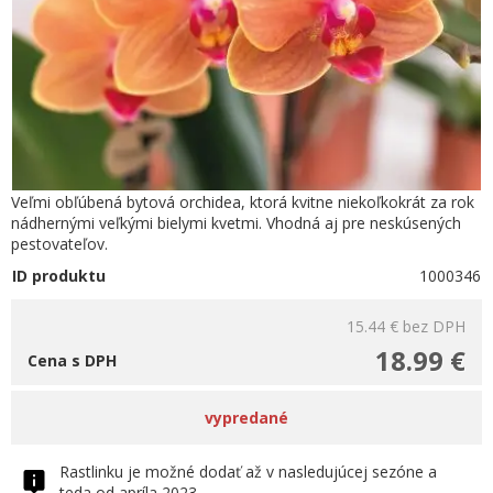
Veľmi obľúbená bytová orchidea, ktorá kvitne niekoľkokrát za rok
nádhernými veľkými bielymi kvetmi. Vhodná aj pre neskúsených
pestovateľov.
ID produktu
1000346
15.44 €
bez DPH
18.99 €
Cena s DPH
vypredané
Rastlinku je možné dodať až v nasledujúcej sezóne a
teda od apríla 2023