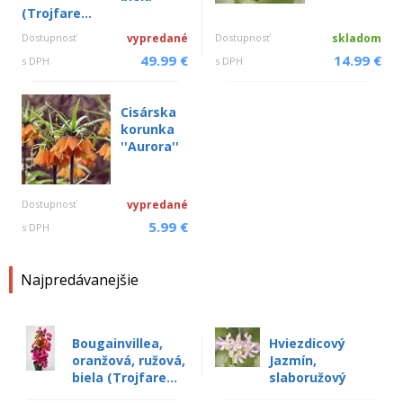
(Trojfare...
Dostupnosť
vypredané
Dostupnosť
skladom
49.99 €
14.99 €
s DPH
s DPH
Cisárska
korunka
''Aurora''
Dostupnosť
vypredané
5.99 €
s DPH
Najpredávanejšie
Bougainvillea,
Hviezdicový
oranžová, ružová,
Jazmín,
biela (Trojfare...
slaboružový