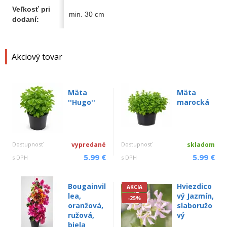
Veľkosť pri
min. 30 cm
dodaní:
Akciový tovar
Mäta
Mäta
''Hugo''
marocká
Dostupnosť
vypredané
Dostupnosť
skladom
5.99 €
5.99 €
s DPH
s DPH
Bougainvil
Hviezdico
AKCIA
lea,
vý Jazmín,
-25%
oranžová,
slaboružo
ružová,
vý
biela