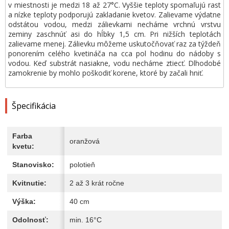
v miestnosti je medzi 18 až 27°C. Vyššie teploty spomaľujú rast
a nízke teploty podporujú zakladanie kvetov. Zalievame výdatne
odstátou vodou, medzi zálievkami necháme vrchnú vrstvu
zeminy zaschnúť asi do hĺbky 1,5 cm. Pri nižších teplotách
zalievame menej. Zálievku môžeme uskutočňovať raz za týždeň
ponorením celého kvetináča na cca pol hodinu do nádoby s
vodou. Keď substrát nasiakne, vodu necháme ztiecť. Dlhodobé
zamokrenie by mohlo poškodiť korene, ktoré by začali hniť.
Špecifikácia
Farba
oranžová
kvetu:
Stanovisko:
polotieň
Kvitnutie:
2 až 3 krát ročne
Výška:
40 cm
Odolnosť:
min. 16°C