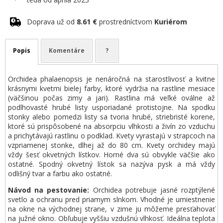
Doprava už od
8.61 €
prostredníctvom
Kuriérom
Popis
Komentáre
?
Orchidea phalaenopsis je nenáročná na starostlivosť a kvitne
krásnymi kvetmi bielej farby, ktoré vydržia na rastline mesiace
(väčšinou počas zimy a jari). Rastlina má veľké oválne až
podlhovasté hrubé listy usporiadané protistojne. Na spodku
stonky alebo pomedzi listy sa tvoria hrubé, striebristé korene,
ktoré sú prispôsobené na absorpciu vlhkosti a živín zo vzduchu
a prichytávajú rastlinu o podklad. Kvety vyrastajú v strapcoch na
vzpriamenej stonke, dlhej až do 80 cm. Kvety orchidey majú
vždy šesť okvetných lístkov. Horné dva sú obvykle väčšie ako
ostatné. Spodný okvetný lístok sa nazýva pysk a má vždy
odlišný tvar a farbu ako ostatné.
Návod na pestovanie:
Orchidea potrebuje jasné rozptýlené
svetlo a ochranu pred priamym slnkom. Vhodné je umiestnenie
na okne na východnej strane, v zime ju môžeme presťahovať
na južné okno. Obľubuje vyššiu vzdušnú vlhkosť. Ideálna teplota