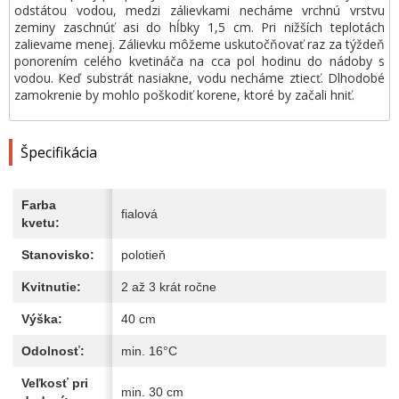
odstátou vodou, medzi zálievkami necháme vrchnú vrstvu
zeminy zaschnúť asi do hĺbky 1,5 cm. Pri nižších teplotách
zalievame menej. Zálievku môžeme uskutočňovať raz za týždeň
ponorením celého kvetináča na cca pol hodinu do nádoby s
vodou. Keď substrát nasiakne, vodu necháme ztiecť. Dlhodobé
zamokrenie by mohlo poškodiť korene, ktoré by začali hniť.
Špecifikácia
Farba
fialová
kvetu:
Stanovisko:
polotieň
Kvitnutie:
2 až 3 krát ročne
Výška:
40 cm
Odolnosť:
min. 16°C
Veľkosť pri
min. 30 cm