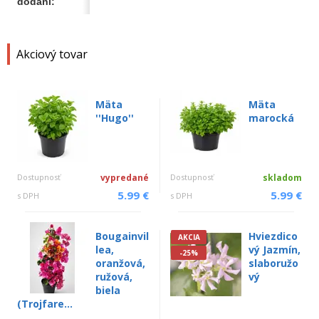
dodaní:
Akciový tovar
Mäta
Mäta
''Hugo''
marocká
Dostupnosť
vypredané
Dostupnosť
skladom
5.99 €
5.99 €
s DPH
s DPH
Bougainvil
Hviezdico
AKCIA
lea,
vý Jazmín,
-25%
oranžová,
slaboružo
ružová,
vý
biela
(Trojfare...