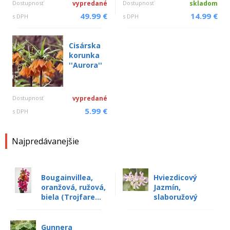
Dostupnosť
vypredané
Dostupnosť
skladom
49.99 €
14.99 €
s DPH
s DPH
Cisárska
korunka
''Aurora''
Dostupnosť
vypredané
5.99 €
s DPH
Najpredávanejšie
Bougainvillea,
Hviezdicový
oranžová, ružová,
Jazmín,
biela (Trojfare...
slaboružový
Gunnera