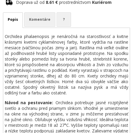
Doprava už od
8.61 €
prostredníctvom
Kuriérom
Popis
Komentáre
?
Orchidea phalaenopsis je nenáročná na starostlivosť a kvitne
krásnymi kvetmi cyklaménovej farby, ktoré vydržia na rastline
mesiace (väčšinou počas zimy a jari). Rastlina má veľké oválne
až podlhovasté hrubé listy usporiadané protistojne. Na spodku
stonky alebo pomedzi listy sa tvoria hrubé, striebristé korene,
ktoré sú prispôsobené na absorpciu vlhkosti a živín zo vzduchu
a prichytávajú rastlinu o podklad. Kvety vyrastajú v strapcoch na
vzpriamenej stonke, dlhej až do 80 cm. Kvety orchidey majú
vždy šesť okvetných lístkov. Horné dva sú obvykle väčšie ako
ostatné. Spodný okvetný lístok sa nazýva pysk a má vždy
odlišný tvar a farbu ako ostatné.
Návod na pestovanie:
Orchidea potrebuje jasné rozptýlené
svetlo a ochranu pred priamym slnkom. Vhodné je umiestnenie
na okne na východnej strane, v zime ju môžeme presťahovať
na južné okno. Obľubuje vyššiu vzdušnú vlhkosť. Ideálna teplota
v miestnosti je medzi 18 až 27°C. Vyššie teploty spomaľujú rast
a nízke teploty podporujú zakladanie kvetov. Zalievame výdatne