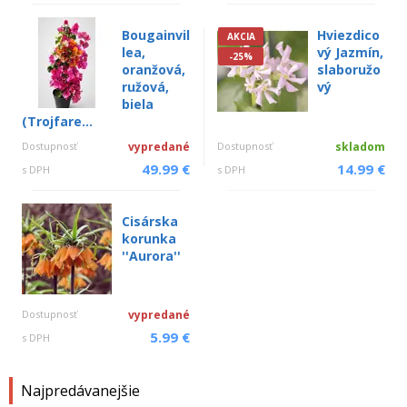
Bougainvil
Hviezdico
AKCIA
lea,
vý Jazmín,
-25%
oranžová,
slaboružo
ružová,
vý
biela
(Trojfare...
Dostupnosť
vypredané
Dostupnosť
skladom
49.99 €
14.99 €
s DPH
s DPH
Cisárska
korunka
''Aurora''
Dostupnosť
vypredané
5.99 €
s DPH
Najpredávanejšie