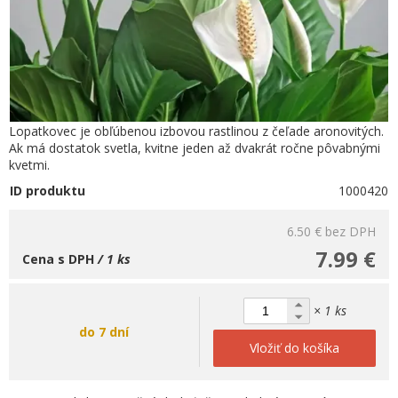
Lopatkovec je obľúbenou izbovou rastlinou z čeľade aronovitých.
Ak má dostatok svetla, kvitne jeden až dvakrát ročne pôvabnými
kvetmi.
ID produktu
1000420
6.50 €
bez DPH
7.99 €
Cena s DPH
/ 1 ks
× 1 ks
do 7 dní
Vložiť do košíka