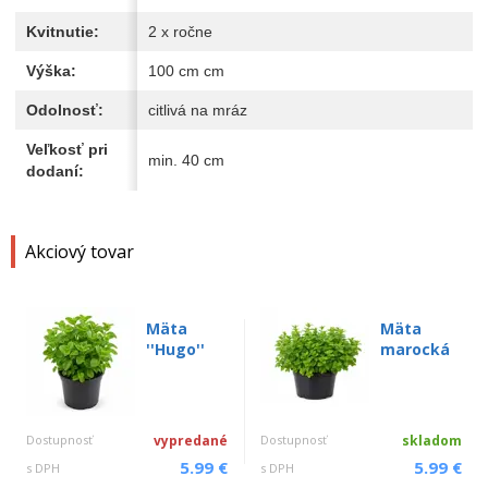
Kvitnutie:
2 x ročne
Výška:
100 cm cm
Odolnosť:
citlivá na mráz
Veľkosť pri
min. 40 cm
dodaní:
Akciový tovar
Mäta
Mäta
''Hugo''
marocká
Dostupnosť
vypredané
Dostupnosť
skladom
5.99 €
5.99 €
s DPH
s DPH