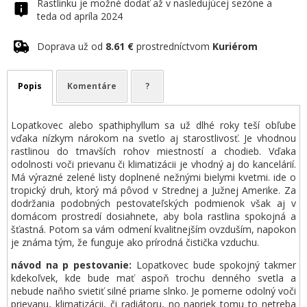
Rastlinku je možné dodať až v nasledujúcej sezóne a
teda od apríla 2024
Doprava už od
8.61 €
prostredníctvom
Kuriérom
Popis
Komentáre
?
Lopatkovec alebo spathiphyllum sa už dlhé roky teší obľube
vďaka nízkym nárokom na svetlo aj starostlivosť. Je vhodnou
rastlinou do tmavších rohov miestností a chodieb. Vďaka
odolnosti voči prievanu či klimatizácii je vhodný aj do kancelárií.
Má výrazné zelené listy doplnené nežnými bielymi kvetmi. ide o
tropický druh, ktorý má pôvod v Strednej a Južnej Amerike. Za
dodržania podobných pestovateľských podmienok však aj v
domácom prostredí dosiahnete, aby bola rastlina spokojná a
šťastná. Potom sa vám odmení kvalitnejším ovzduším, napokon
je známa tým, že funguje ako prírodná čistička vzduchu.
návod na p pestovanie:
Lopatkovec bude spokojný takmer
kdekoľvek, kde bude mať aspoň trochu denného svetla a
nebude naňho svietiť silné priame slnko. Je pomerne odolný voči
prievanu, klimatizácii, či radiátoru, no napriek tomu to netreba