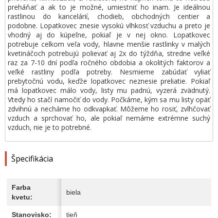
preháňať a ak to je možné, umiestniť ho inam. Je ideálnou
rastlinou do kancelárií, chodieb, obchodných centier a
podobne. Lopatkovec znesie vysokú vlhkosť vzduchu a preto je
vhodný aj do kúpeľne, pokiaľ je v nej okno. Lopatkovec
potrebuje celkom veľa vody, hlavne menšie rastlinky v malých
kvetináčoch potrebujú polievať aj 2x do týždňa, stredne veľké
raz za 7-10 dní podľa ročného obdobia a okolitých faktorov a
veľké rastliny podľa potreby. Nesmieme zabúdať vyliať
prebytočnú vodu, keďže lopatkovec neznesie preliatie. Pokiaľ
má lopatkovec málo vody, listy mu padnú, vyzerá zvädnutý.
Vtedy ho stačí namočiť do vody. Počkáme, kým sa mu listy opäť
zdvihnú a necháme ho odkvapkať. Môžeme ho rosiť, zvlhčovať
vzduch a sprchovať ho, ale pokiaľ nemáme extrémne suchý
vzduch, nie je to potrebné.
Špecifikácia
Farba
biela
kvetu:
Stanovisko:
tieň