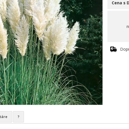
Cena s 
n
Dop
táre
?