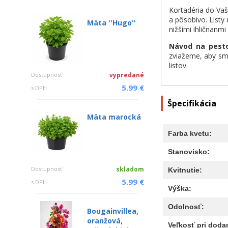
Kortadéria do Vaš
a pôsobivo. Listy
Mäta ''Hugo''
nižšími ihličnanmi
Návod na pesto
zviažeme, aby sm
listov.
Dostupnosť
vypredané
5.99 €
s DPH
Špecifikácia
Mäta marocká
Farba kvetu:
Stanovisko:
Dostupnosť
skladom
Kvitnutie:
5.99 €
s DPH
Výška:
Odolnosť:
Bougainvillea,
oranžová,
Veľkosť pri dodan