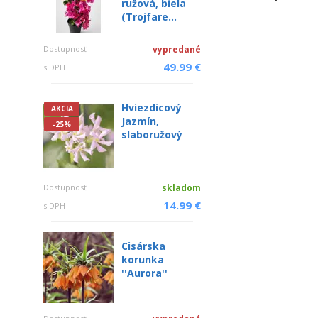
ružová, biela
(Trojfare...
Dostupnosť
vypredané
49.99 €
s DPH
Hviezdicový
AKCIA
Jazmín,
-25%
slaboružový
Dostupnosť
skladom
14.99 €
s DPH
Cisárska
korunka
''Aurora''