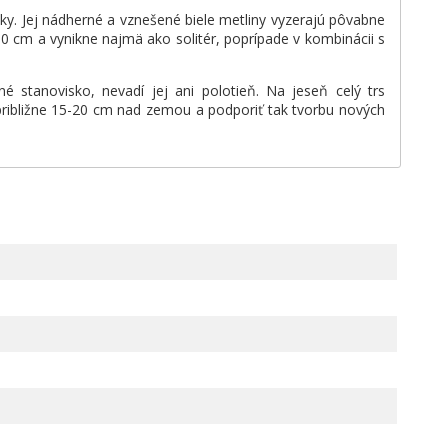
y. Jej nádherné a vznešené biele metliny vyzerajú pôvabne
0 cm a vynikne najmä ako solitér, poprípade v kombinácii s
stanovisko, nevadí jej ani polotieň. Na jeseň celý trs
ribližne 15-20 cm nad zemou a podporiť tak tvorbu nových