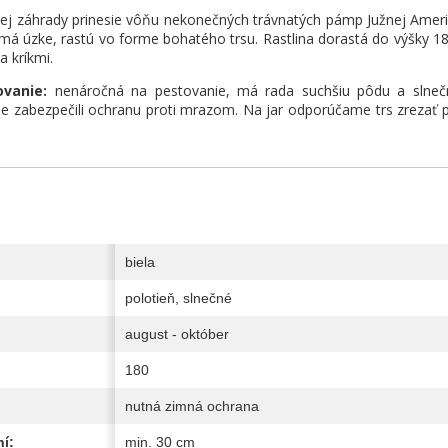
ej záhrady prinesie vôňu nekonečných trávnatých pámp Južnej Amerik
 má úzke, rastú vo forme bohatého trsu. Rastlina dorastá do výšky 18
 a kríkmi.
vanie:
nenáročná na pestovanie, má rada suchšiu pôdu a slnečné 
e zabezpečili ochranu proti mrazom. Na jar odporúčame trs zrezať p
biela
polotieň, slnečné
august - október
180
nutná zimná ochrana
í:
min. 30 cm