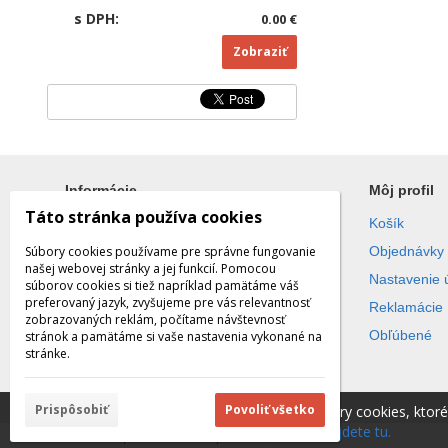
s DPH:
0.00 €
Zobraziť
Informácie
Môj profil
Táto stránka používa cookies
Všetko o nákupe
Košík
Súbory cookies používame pre správne fungovanie
Obchodné podmienky
Objednávky
našej webovej stránky a jej funkcií. Pomocou
Ochrana súkromia
Nastavenie 
súborov cookies si tiež napríklad pamätáme váš
preferovaný jazyk, zvyšujeme pre vás relevantnosť
Reklamácie
zobrazovaných reklám, počítame návštevnosť
Obľúbené
stránok a pamätáme si vaše nastavenia vykonané na
stránke.
Prispôsobiť
Povoliť všetko
Táto stránka používa súbory cookies, ktor
cookies.
Viac informácií nájdete tu.
© 2026 WEXBO |
www.wexbo.com
|
Prihlásiť