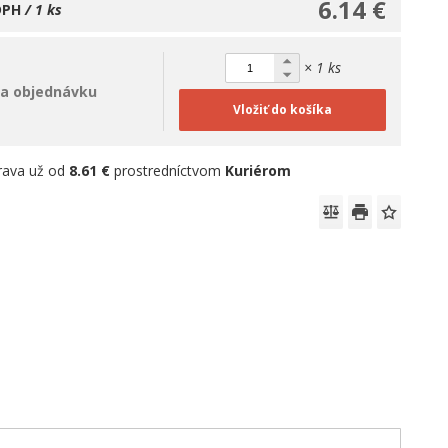
6.14 €
DPH
/ 1 ks
× 1 ks
a objednávku
Vložiť do košíka
rava už od
8.61 €
prostredníctvom
Kuriérom