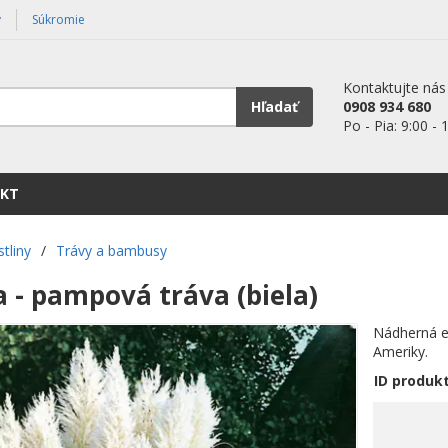
y
Súkromie
Kontaktujte nás
Hľadať
0908 934 680
Po - Pia: 9:00 - 
KT
stliny
/
Trávy a bambusy
a - pampová tráva (biela)
Nádherná ex
Ameriky.
ID produk