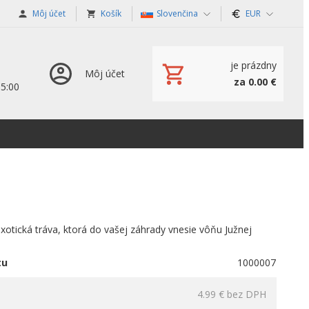
Môj účet
Košík
Slovenčina
EUR
je prázdny
Môj účet
za 0.00 €
15:00
otická tráva, ktorá do vašej záhrady vnesie vôňu Južnej
tu
1000007
4.99 €
bez DPH