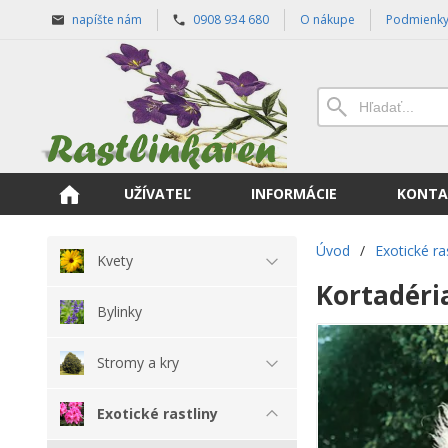
napíšte nám
0908 934 680
O nákupe
Podmienk
UŽÍVATEĽ
INFORMÁCIE
KONTA
Úvod
/
Exotické ra
Kvety
Kortadéri
Bylinky
Stromy a kry
Exotické rastliny