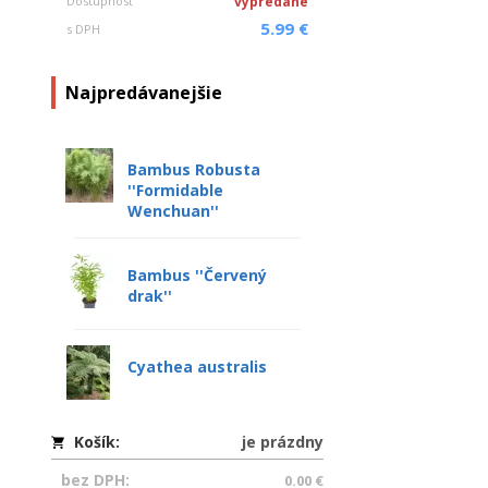
Dostupnosť
vypredané
5.99 €
s DPH
Najpredávanejšie
Bambus Robusta
''Formidable
Wenchuan''
Bambus ''Červený
drak''
Cyathea australis
Košík:
je prázdny
bez DPH:
0.00 €