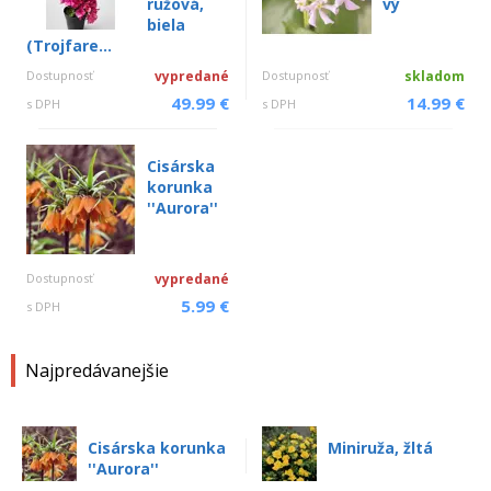
ružová,
vý
biela
(Trojfare...
Dostupnosť
vypredané
Dostupnosť
skladom
49.99 €
14.99 €
s DPH
s DPH
Cisárska
korunka
''Aurora''
Dostupnosť
vypredané
5.99 €
s DPH
Najpredávanejšie
Cisárska korunka
Miniruža, žltá
''Aurora''