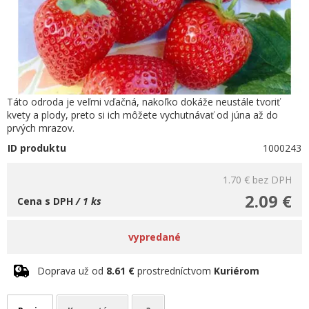
Táto odroda je veľmi vďačná, nakoľko dokáže neustále tvoriť
kvety a plody, preto si ich môžete vychutnávať od júna až do
prvých mrazov.
ID produktu
1000243
1.70 €
bez DPH
2.09 €
Cena s DPH
/ 1 ks
vypredané
Doprava už od
8.61 €
prostredníctvom
Kuriérom