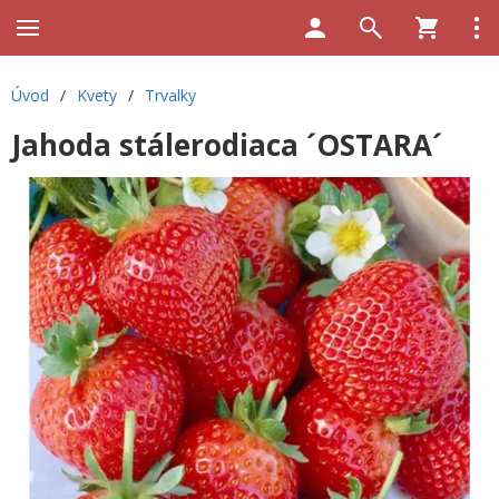
Úvod
/
Kvety
/
Trvalky
Jahoda stálerodiaca ´OSTARA´