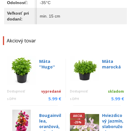
Odolnosť:
-35°C
Veľkosť pri
min. 15 cm
dodaní:
Akciový tovar
Mäta
Mäta
''Hugo''
marocká
Dostupnosť
vypredané
Dostupnosť
skladom
5.99 €
5.99 €
s DPH
s DPH
Bougainvil
Hviezdico
AKCIA
lea,
vý Jazmín,
-25%
oranžová,
slaboružo