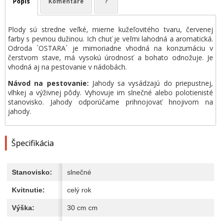
Popis
Komentáre
?
Plody sú stredne veľké, mierne kužeľovitého tvaru, červenej
farby s pevnou dužinou. Ich chuť je veľmi lahodná a aromatická.
Odroda ´OSTARA´ je mimoriadne vhodná na konzumáciu v
čerstvom stave, má vysokú úrodnosť a bohato odnožuje. Je
vhodná aj na pestovanie v nádobách.
Návod na pestovanie:
Jahody sa vysádzajú do priepustnej,
vlhkej a výživnej pôdy. Vyhovuje im slnečné alebo polotienisté
stanovisko. Jahody odporúčame prihnojovať hnojivom na
jahody.
Špecifikácia
Stanovisko:
slnečné
Kvitnutie:
celý rok
Výška:
30 cm cm