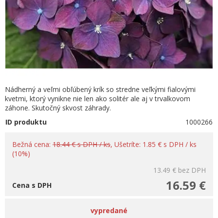
Nádherný a veľmi obľúbený krík so stredne veľkými fialovými
kvetmi, ktorý vynikne nie len ako solitér ale aj v trvalkovom
záhone. Skutočný skvost záhrady.
ID produktu
1000266
Bežná cena:
18.44 € s DPH / ks
, Ušetríte: 1.85 € s DPH / ks
(10%)
13.49 €
bez DPH
16.59 €
Cena s DPH
vypredané