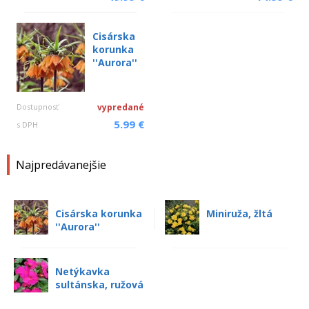
Cisárska
korunka
''Aurora''
Dostupnosť
vypredané
5.99 €
s DPH
Najpredávanejšie
Cisárska korunka
Miniruža, žltá
''Aurora''
Netýkavka
sultánska, ružová