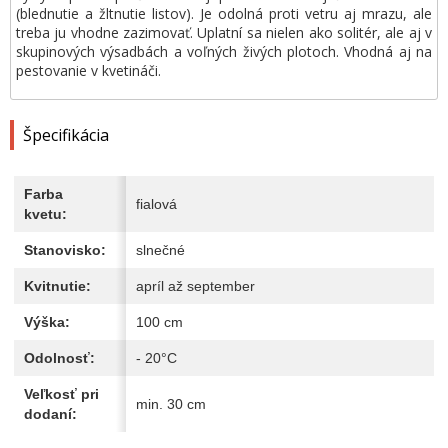
(blednutie a žltnutie listov). Je odolná proti vetru aj mrazu, ale
treba ju vhodne zazimovať. Uplatní sa nielen ako solitér, ale aj v
skupinových výsadbách a voľných živých plotoch. Vhodná aj na
pestovanie v kvetináči.
Špecifikácia
Farba
fialová
kvetu:
Stanovisko:
slnečné
Kvitnutie:
apríl až september
Výška:
100 cm
Odolnosť:
- 20°C
Veľkosť pri
min. 30 cm
dodaní: