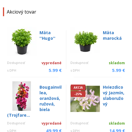
Akciový tovar
Mäta
Mäta
''Hugo''
marocká
Dostupnosť
vypredané
Dostupnosť
skladom
5.99 €
5.99 €
s DPH
s DPH
Bougainvil
Hviezdico
AKCIA
lea,
vý Jazmín,
-25%
oranžová,
slaboružo
ružová,
vý
biela
(Trojfare...
Dostupnosť
vypredané
Dostupnosť
skladom
49.99 €
14.99 €
s DPH
s DPH