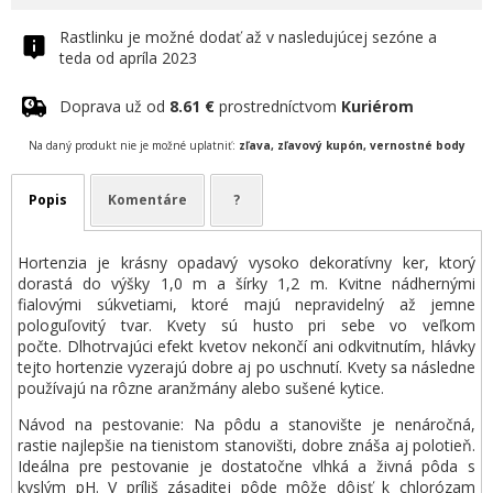
Rastlinku je možné dodať až v nasledujúcej sezóne a
teda od apríla 2023
Doprava už od
8.61 €
prostredníctvom
Kuriérom
Na daný produkt nie je možné uplatniť:
zľava, zľavový kupón, vernostné body
Popis
Komentáre
?
Hortenzia je krásny opadavý vysoko dekoratívny ker, ktorý
dorastá do výšky 1,0 m a šírky 1,2 m. Kvitne nádhernými
fialovými súkvetiami, ktoré majú nepravidelný až jemne
pologuľovitý tvar. Kvety sú husto pri sebe vo veľkom
počte. Dlhotrvajúci efekt kvetov nekončí ani odkvitnutím, hlávky
tejto hortenzie vyzerajú dobre aj po uschnutí. Kvety sa následne
používajú na rôzne aranžmány alebo sušené kytice.
Návod na pestovanie: Na pôdu a stanovište je nenáročná,
rastie najlepšie na tienistom stanovišti, dobre znáša aj polotieň.
Ideálna pre pestovanie je dostatočne vlhká a živná pôda s
kyslým pH. V príliš zásaditej pôde môže dôjsť k chlorózam