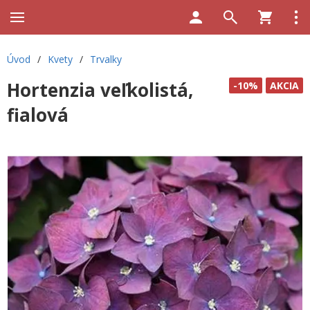
Úvod
/
Kvety
/
Trvalky
Hortenzia veľkolistá,
-10%
AKCIA
fialová