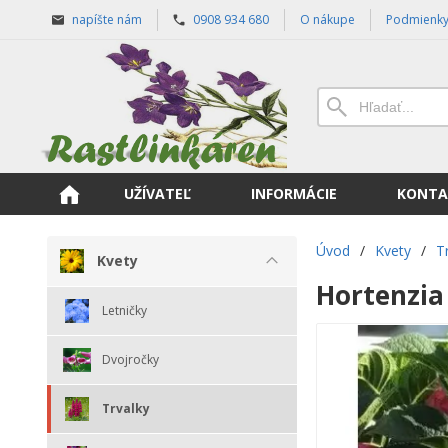
napíšte nám
0908 934 680
O nákupe
Podmienk
UŽÍVATEĽ
INFORMÁCIE
KONTA
Úvod
/
Kvety
/
T
Kvety
Hortenzia 
Letničky
Dvojročky
Trvalky