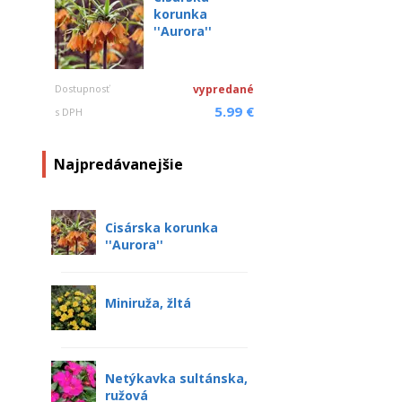
korunka
''Aurora''
Dostupnosť
vypredané
5.99 €
s DPH
Najpredávanejšie
Cisárska korunka
''Aurora''
Miniruža, žltá
Netýkavka sultánska,
ružová