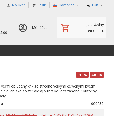
Môj účet
Košík
Slovenčina
EUR
je prázdny
Môj účet
za 0.00 €
15:00
-10%
AKCIA
veľmi obľúbený krík so stredne veľkými červenými kvetmi,
ne nie len ako solitér ale aj v trvalkovom záhone. Skutočný
ady.
tu
1000239
ena:
18.44 € s DPH / ks
, Ušetríte: 1.85 € s DPH / ks (10%)