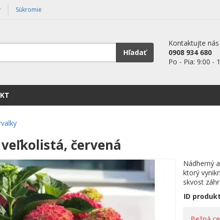
y
Súkromie
Kontaktujte nás
Hľadať
0908 934 680
Po - Pia: 9:00 - 
KT
rvalky
veľkolistá, červená
Nádherný a 
ktorý vynik
skvost záhr
ID produk
Bežná c