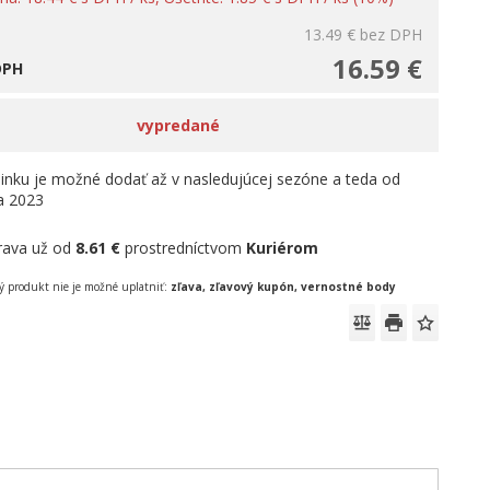
13.49 €
bez DPH
16.59 €
DPH
vypredané
linku je možné dodať až v nasledujúcej sezóne a teda od
la 2023
rava už od
8.61 €
prostredníctvom
Kuriérom
 produkt nie je možné uplatniť:
zľava, zľavový kupón, vernostné body