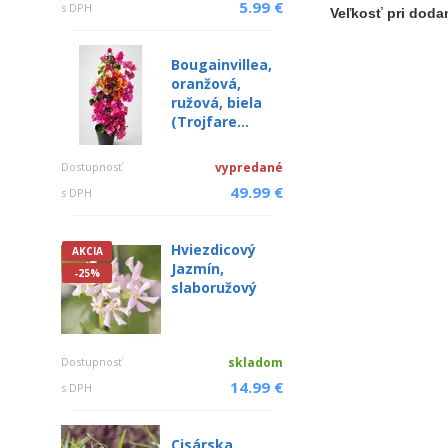
5.99 €
s DPH
Veľkosť pri dodan
Bougainvillea,
oranžová,
ružová, biela
(Trojfare...
Dostupnosť
vypredané
49.99 €
s DPH
Hviezdicový
AKCIA
Jazmín,
-25%
slaboružový
Dostupnosť
skladom
14.99 €
s DPH
Cisárska