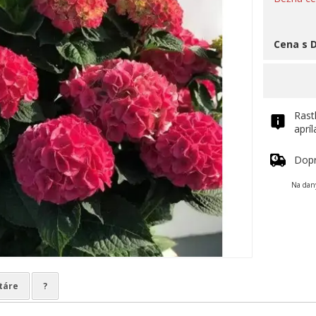
Cena s 
Rast
aprí
Dop
Na daný
táre
?