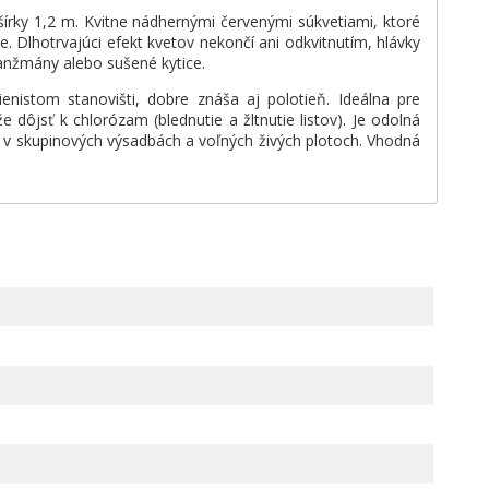
šírky 1,2 m. Kvitne nádhernými červenými súkvetiami, ktoré
. Dlhotrvajúci efekt kvetov nekončí ani odkvitnutím, hlávky
ranžmány alebo sušené kytice.
enistom stanovišti, dobre znáša aj polotieň. Ideálna pre
 dôjsť k chlorózam (blednutie a žltnutie listov). Je odolná
 aj v skupinových výsadbách a voľných živých plotoch. Vhodná