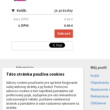
Košík:
je prázdny
bez DPH:
0.00 €
s DPH:
0.00 €
Zobraziť
Informácie
Môj profil
Táto stránka používa cookies
Všetko o nákupe
Košík
Súbory cookies používame pre správne fungovanie
Obchodné podmienky
Objednávky
našej webovej stránky a jej funkcií. Pomocou
Ochrana súkromia
Nastavenie 
súborov cookies si tiež napríklad pamätáme váš
preferovaný jazyk, zvyšujeme pre vás relevantnosť
Reklamácie
zobrazovaných reklám, počítame návštevnosť
Obľúbené
stránok a pamätáme si vaše nastavenia vykonané na
stránke.