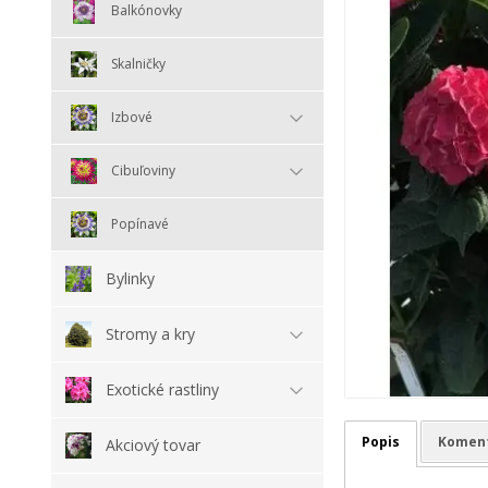
Balkónovky
Skalničky
Izbové
Cibuľoviny
Popínavé
Bylinky
Stromy a kry
Exotické rastliny
Popis
Komen
Akciový tovar