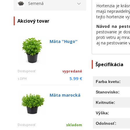
Semená
Hortenzia je krás
majú nepravidelný
tejto hortenzie v
Akciový tovar
Návod na pest
pestovanie je dos
proti vetru aj mra
Mäta ''Hugo''
aj na pestovanie v
Špecifikácia
Dostupnosť
vypredané
5.99 €
s DPH
Farba kvetu:
Stanovisko:
Mäta marocká
Kvitnutie:
Výška:
Odolnosť:
Dostupnosť
skladom