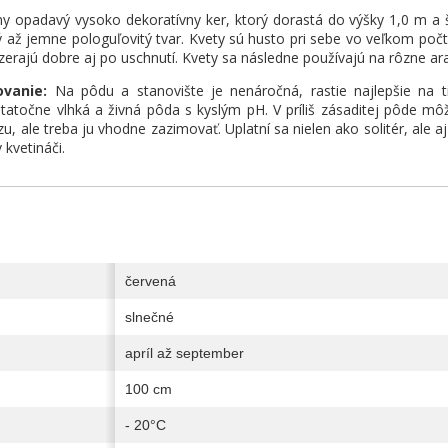
ny opadavý vysoko dekoratívny ker, ktorý dorastá do výšky 1,0 m a 
 až jemne pologuľovitý tvar. Kvety sú husto pri sebe vo veľkom počte
yzerajú dobre aj po uschnutí. Kvety sa následne používajú na rôzne a
ovanie:
Na pôdu a stanovište je nenáročná, rastie najlepšie na ti
tatočne vlhká a živná pôda s kyslým pH. V príliš zásaditej pôde môže
zu, ale treba ju vhodne zazimovať. Uplatní sa nielen ako solitér, ale
 kvetináči.
červená
slnečné
apríl až september
100 cm
- 20°C