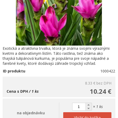
Exotická a atraktívna trvalka, ktorá je známa svojimi výraznými
kvetmi a dekoratívnym lístím. Táto rastlina, tiež známa ako
thajská tulipánová kurkuma, je populárna pre svoje nápadné a
farebné kvety, ktoré dodávajú záhrade tropický vzhľad.
ID produktu
1000422
8.33 €
bez DPH
10.24 €
Cena s DPH
/ 1 ks
× 1 ks
na objednávku
Vložiť do košíka