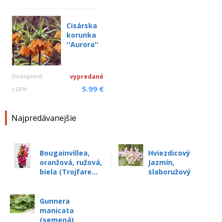
Cisárska
korunka
''Aurora''
Dostupnosť
vypredané
5.99 €
s DPH
Najpredávanejšie
Bougainvillea,
Hviezdicový
oranžová, ružová,
Jazmín,
biela (Trojfare...
slaboružový
Gunnera
manicata
(semená)