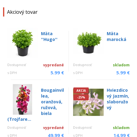
Akciový tovar
Mäta
Mäta
''Hugo''
marocká
Dostupnosť
vypredané
Dostupnosť
skladom
5.99 €
5.99 €
s DPH
s DPH
Bougainvil
Hviezdico
AKCIA
lea,
vý Jazmín,
-25%
oranžová,
slaboružo
ružová,
vý
biela
(Trojfare...
Dostupnosť
vypredané
Dostupnosť
skladom
49.99 €
14.99 €
s DPH
s DPH