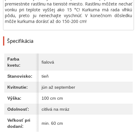
premiestnite rastlinu na tienisté miesto. Rastlinu môžete nechať
vonku pri teplote vyššej ako 15 °C! Kurkuma má rada vlhkú
pôdu, preto ju nenechajte vyschnúť. V konečnom dôsledku
môže kurkuma dorásť až do 150-200 cm!
Špecifikácia
Farba
fialová
kvetu:
Stanovisko:
tieň
Kvitnutie:
jún až september
Výška:
100 cm cm
Odolnosť:
citlivá na mráz
Veľkosť pri
min. 60 cm
dodaní: