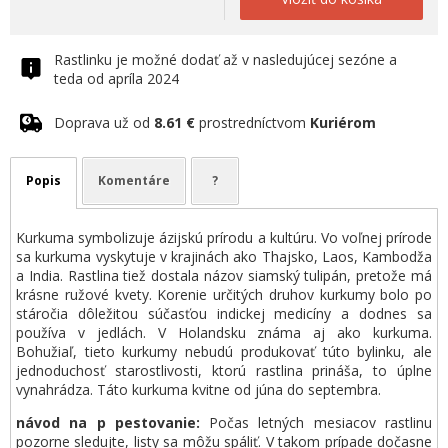
Rastlinku je možné dodať až v nasledujúcej sezóne a
teda od apríla 2024
Doprava už od
8.61 €
prostredníctvom
Kuriérom
Popis
Komentáre
?
Kurkuma symbolizuje ázijskú prírodu a kultúru. Vo voľnej prírode
sa kurkuma vyskytuje v krajinách ako Thajsko, Laos, Kambodža
a India. Rastlina tiež dostala názov siamský tulipán, pretože má
krásne ružové kvety. Korenie určitých druhov kurkumy bolo po
stáročia dôležitou súčasťou indickej medicíny a dodnes sa
používa v jedlách. V Holandsku známa aj ako kurkuma.
Bohužiaľ, tieto kurkumy nebudú produkovať túto bylinku, ale
jednoduchosť starostlivosti, ktorú rastlina prináša, to úplne
vynahrádza. Táto kurkuma kvitne od júna do septembra.
návod na p pestovanie:
Počas letných mesiacov rastlinu
pozorne sledujte, listy sa môžu spáliť. V takom prípade dočasne