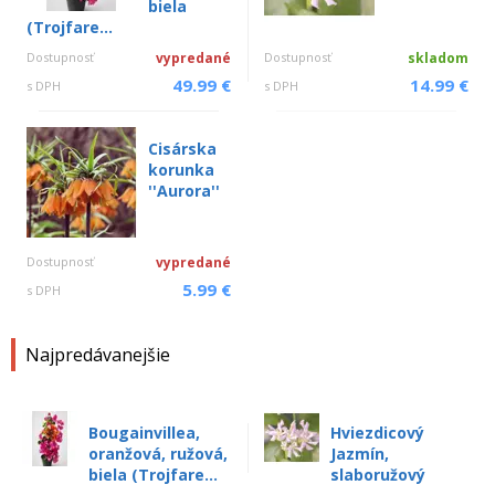
biela
(Trojfare...
Dostupnosť
vypredané
Dostupnosť
skladom
49.99 €
14.99 €
s DPH
s DPH
Cisárska
korunka
''Aurora''
Dostupnosť
vypredané
5.99 €
s DPH
Najpredávanejšie
Bougainvillea,
Hviezdicový
oranžová, ružová,
Jazmín,
biela (Trojfare...
slaboružový