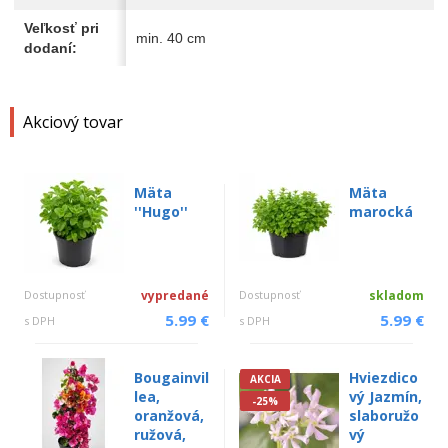
Veľkosť pri
min. 40 cm
dodaní:
Akciový tovar
Mäta
Mäta
''Hugo''
marocká
Dostupnosť
vypredané
Dostupnosť
skladom
5.99 €
5.99 €
s DPH
s DPH
Bougainvil
Hviezdico
AKCIA
lea,
vý Jazmín,
-25%
oranžová,
slaboružo
ružová,
vý