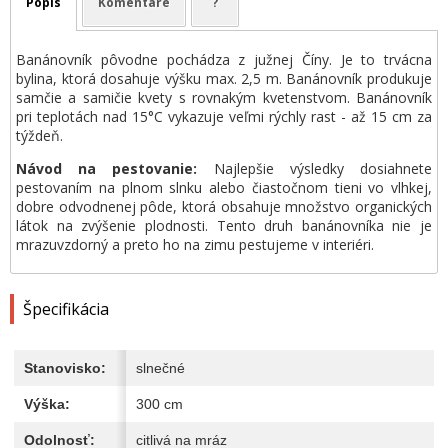
Popis
Komentáre
?
Banánovník pôvodne pochádza z južnej Číny. Je to trvácna
bylina, ktorá dosahuje výšku max. 2,5 m. Banánovník produkuje
samčie a samičie kvety s rovnakým kvetenstvom. Banánovník
pri teplotách nad 15°C vykazuje veľmi rýchly rast - až 15 cm za
týždeň.
Návod na pestovanie:
Najlepšie výsledky dosiahnete
pestovaním na plnom slnku alebo čiastočnom tieni vo vlhkej,
dobre odvodnenej pôde, ktorá obsahuje množstvo organických
látok na zvýšenie plodnosti. Tento druh banánovníka nie je
mrazuvzdorný a preto ho na zimu pestujeme v interiéri.
Špecifikácia
Stanovisko:
slnečné
Výška:
300 cm
Odolnosť:
citlivá na mráz