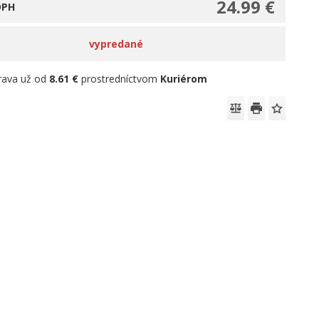
24.99 €
DPH
vypredané
rava už od
8.61 €
prostredníctvom
Kuriérom