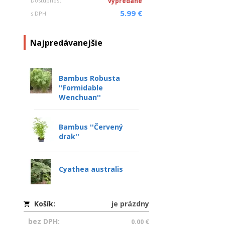
Dostupnosť
vypredané
5.99 €
s DPH
Najpredávanejšie
Bambus Robusta
''Formidable
Wenchuan''
Bambus ''Červený
drak''
Cyathea australis
Košík:
je prázdny
bez DPH:
0.00 €