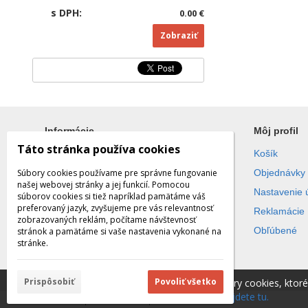
s DPH:
0.00 €
Zobraziť
Informácie
Môj profil
Táto stránka používa cookies
Všetko o nákupe
Košík
Súbory cookies používame pre správne fungovanie
Obchodné podmienky
Objednávky
našej webovej stránky a jej funkcií. Pomocou
Ochrana súkromia
Nastavenie 
súborov cookies si tiež napríklad pamätáme váš
preferovaný jazyk, zvyšujeme pre vás relevantnosť
Reklamácie
zobrazovaných reklám, počítame návštevnosť
Obľúbené
stránok a pamätáme si vaše nastavenia vykonané na
stránke.
Prispôsobiť
Povoliť všetko
Táto stránka používa súbory cookies, ktor
cookies.
Viac informácií nájdete tu.
© 2026 WEXBO |
www.wexbo.com
|
Prihlásiť