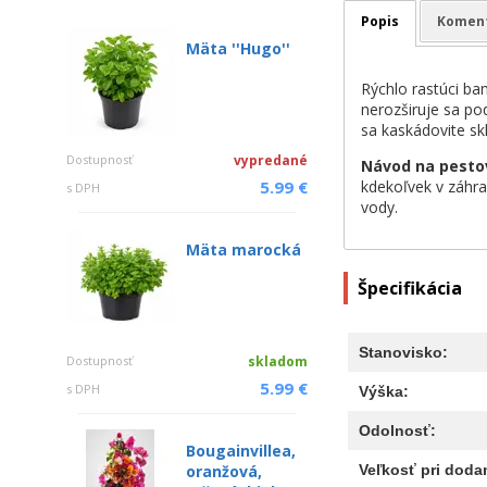
Popis
Komen
Mäta ''Hugo''
Rýchlo rastúci ba
nerozširuje sa po
sa kaskádovite sk
Dostupnosť
vypredané
Návod na pesto
kdekoľvek v záhra
5.99 €
s DPH
vody.
Mäta marocká
Špecifikácia
Stanovisko:
Dostupnosť
skladom
5.99 €
s DPH
Výška:
Odolnosť:
Bougainvillea,
Veľkosť pri dodan
oranžová,