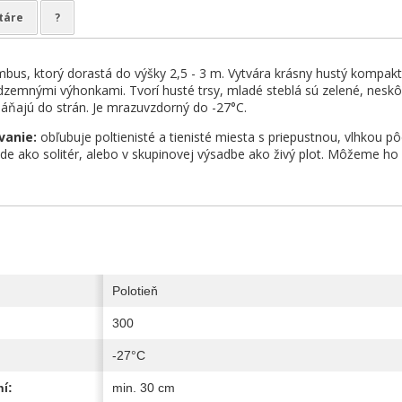
táre
?
mbus, ktorý dorastá do výšky 2,5 - 3 m. Vytvára krásny hustý kompakt
dzemnými výhonkami. Tvorí husté trsy, mladé steblá sú zelené, neskôr
láňajú do strán. Je mrazuvzdorný do -27°C.
vanie:
obľubuje poltienisté a tienisté miesta s priepustnou, vlhkou p
de ako solitér, alebo v skupinovej výsadbe ako živý plot. Môžeme ho 
Polotieň
300
-27°C
í:
min. 30 cm