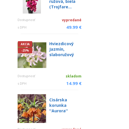
ružová, biela
(Trojfare...
Dostupnosť
vypredané
49.99 €
s DPH
Hviezdicový
AKCIA
Jazmín,
-25%
slaboružový
Dostupnosť
skladom
14.99 €
s DPH
Cisárska
korunka
''Aurora''