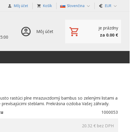
Môj účet
Košík
Slovenčina
EUR
je prázdny
Môj účet
za 0.00 €
15:00
usto rastúci plne mrazuvzdorný bambus so zelenými listami a
 prevísajúcimi steblami. Prekrásna ozdoba Vašej záhrady.
tu
1000053
20.32 €
bez DPH