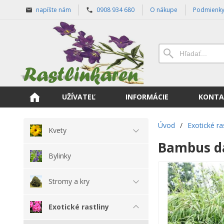
napíšte nám
0908 934 680
O nákupe
Podmienk
UŽÍVATEĽ
INFORMÁCIE
KONTA
Úvod
/
Exotické ra
Kvety
Bambus d
Bylinky
Stromy a kry
Exotické rastliny