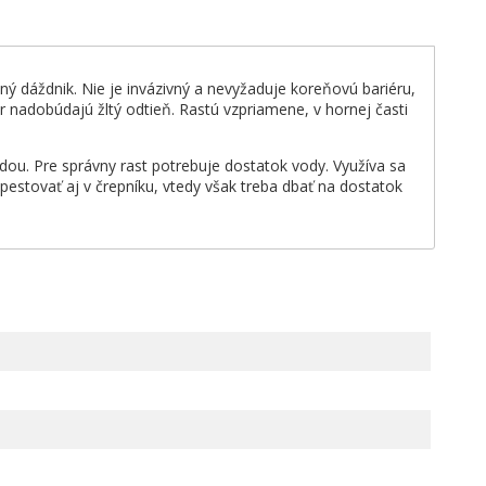
ný dáždnik. Nie je invázivný a nevyžaduje koreňovú bariéru,
 nadobúdajú žltý odtieň. Rastú vzpriamene, v hornej časti
ôdou. Pre správny rast potrebuje dostatok vody. Využíva sa
pestovať aj v črepníku, vtedy však treba dbať na dostatok