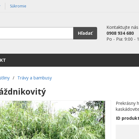
y
Súkromie
Kontaktujte nás
Hľadať
0908 934 680
Po - Pia: 9:00 - 
KT
stliny
/
Trávy a bambusy
áždnikovitý
Prekrásny h
kaskádovite
ID produk