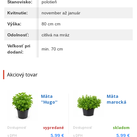
Stanovisko:
polotieň
Kvitnutie:
november až január
Výška:
80 cm cm
Odolnosť:
citlivá na mráz
Veľkosť pri
min. 70 cm
dodaní:
Akciový tovar
Mäta
Mäta
''Hugo''
marocká
Dostupnosť
vypredané
Dostupnosť
skladom
5.99 €
5.99 €
s DPH
s DPH