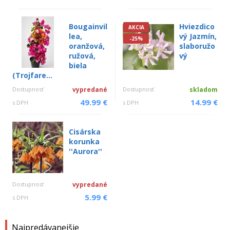
Bougainvil
Hviezdico
AKCIA
lea,
vý Jazmín,
-25%
oranžová,
slaboružo
ružová,
vý
biela
(Trojfare...
Dostupnosť
vypredané
Dostupnosť
skladom
49.99 €
14.99 €
s DPH
s DPH
Cisárska
korunka
''Aurora''
Dostupnosť
vypredané
5.99 €
s DPH
Najpredávanejšie