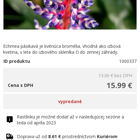
Echmea pásikavá je kvitnúca bromélia, vhodná ako izbová
kvetina, v lete do izbového skleníka či do zimnej záhrady.
ID produktu
1000337
13.00 €
bez DPH
15.99 €
Cena s DPH
vypredané
Rastlinku je možné dodať až v nasledujúcej sezóne a
teda od apríla 2023
Doprava už od
8.61 €
prostredníctvom
Kuriérom