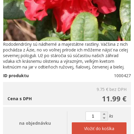
Rododendróny sú nádherné a majestátne rastliny. Väčšina z nich
pochádza z Ázie, no vo voľnej prírode ich môžeme nájsť na celej
severnej pologuli. Už po stáročia sú súčasťou našich záhrad
vďaka ich krásnemu olisteniu a výrazným, veľkým kvetom
kvitnúcim na jar v odtieňoch ružovej, fialovej, červenej a bielej.
ID produktu
1000427
9.75 €
bez DPH
11.99 €
Cena s DPH
ks
na objednávku
Vložiť do košíka