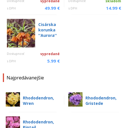
Dostupnosť
vypredané
Dostupnosť
skladom
49.99 €
14.99 €
s DPH
s DPH
Cisárska
korunka
''Aurora''
Dostupnosť
vypredané
5.99 €
s DPH
Najpredávanejšie
Rhododendron,
Rhododendron,
Wren
Gristede
Rhododendron,
Pintail