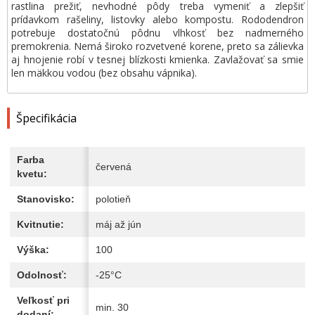
rastlina prežiť, nevhodné pôdy treba vymeniť a zlepšiť
prídavkom rašeliny, listovky alebo kompostu. Rododendron
potrebuje dostatočnú pôdnu vlhkosť bez nadmerného
premokrenia. Nemá široko rozvetvené korene, preto sa zálievka
aj hnojenie robí v tesnej blízkosti kmienka. Zavlažovať sa smie
len mäkkou vodou (bez obsahu vápnika).
Špecifikácia
Farba
červená
kvetu:
Stanovisko:
polotieň
Kvitnutie:
máj až jún
Výška:
100
Odolnosť:
-25°C
Veľkosť pri
min. 30
dodaní: