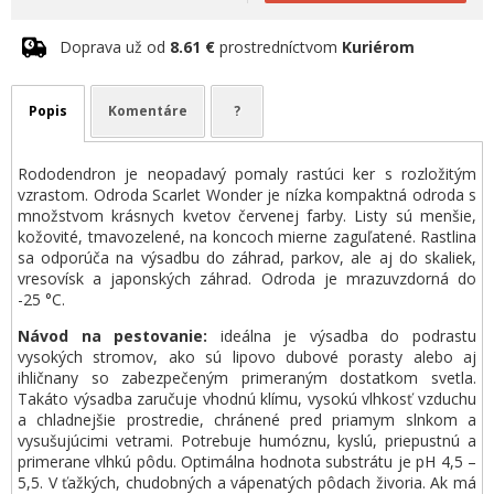
Doprava už od
8.61 €
prostredníctvom
Kuriérom
Popis
Komentáre
?
Rododendron je neopadavý pomaly rastúci ker s rozložitým
vzrastom. Odroda Scarlet Wonder je nízka kompaktná odroda s
množstvom krásnych kvetov červenej farby. Listy sú menšie,
kožovité, tmavozelené, na koncoch mierne zaguľatené. Rastlina
sa odporúča na výsadbu do záhrad, parkov, ale aj do skaliek,
vresovísk a japonských záhrad. Odroda je mrazuvzdorná do
-25 °C.
Návod na pestovanie:
ideálna je výsadba do podrastu
vysokých stromov, ako sú lipovo dubové porasty alebo aj
ihličnany so zabezpečeným primeraným dostatkom svetla.
Takáto výsadba zaručuje vhodnú klímu, vysokú vlhkosť vzduchu
a chladnejšie prostredie, chránené pred priamym slnkom a
vysušujúcimi vetrami. Potrebuje humóznu, kyslú, priepustnú a
primerane vlhkú pôdu. Optimálna hodnota substrátu je pH 4,5 –
5,5. V ťažkých, chudobných a vápenatých pôdach živoria. Ak má