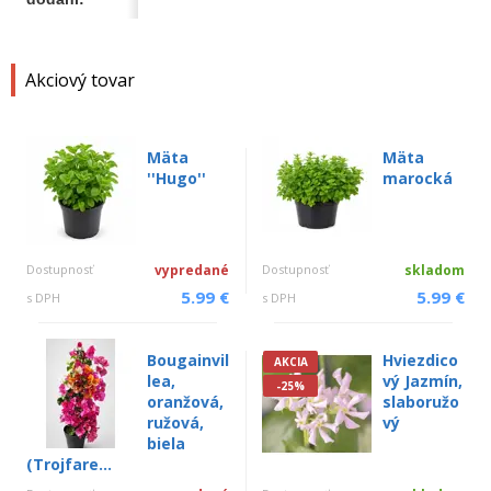
Akciový tovar
Mäta
Mäta
''Hugo''
marocká
Dostupnosť
vypredané
Dostupnosť
skladom
5.99 €
5.99 €
s DPH
s DPH
Bougainvil
Hviezdico
AKCIA
lea,
vý Jazmín,
-25%
oranžová,
slaboružo
ružová,
vý
biela
(Trojfare...