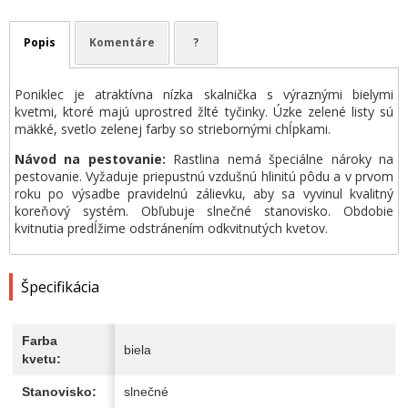
Popis
Komentáre
?
Poniklec je atraktívna nízka skalnička s výraznými bielymi
kvetmi, ktoré majú uprostred žlté tyčinky. Úzke zelené listy sú
mäkké, svetlo zelenej farby so striebornými chĺpkami.
Návod na pestovanie:
Rastlina nemá špeciálne nároky na
pestovanie. Vyžaduje priepustnú vzdušnú hlinitú pôdu a v prvom
roku po výsadbe pravidelnú zálievku, aby sa vyvinul kvalitný
koreňový systém. Obľubuje slnečné stanovisko. Obdobie
kvitnutia predĺžime odstránením odkvitnutých kvetov.
Špecifikácia
Farba
biela
kvetu:
Stanovisko:
slnečné