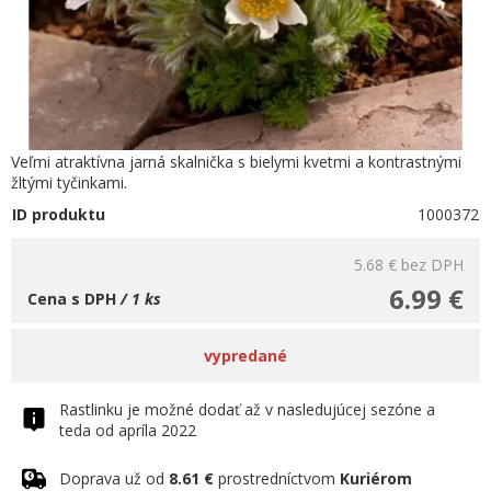
Veľmi atraktívna jarná skalnička s bielymi kvetmi a kontrastnými
žltými tyčinkami.
ID produktu
1000372
5.68 €
bez DPH
6.99 €
Cena s DPH
/ 1 ks
vypredané
Rastlinku je možné dodať až v nasledujúcej sezóne a
teda od apríla 2022
Doprava už od
8.61 €
prostredníctvom
Kuriérom