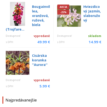
Bougainvil
Hviezdico
AKCIA
lea,
vý Jazmín,
-25%
oranžová,
slaboružo
ružová,
vý
biela
(Trojfare...
Dostupnosť
vypredané
Dostupnosť
skladom
49.99 €
14.99 €
s DPH
s DPH
Cisárska
korunka
''Aurora''
Dostupnosť
vypredané
5.99 €
s DPH
Najpredávanejšie