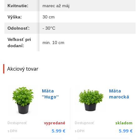
Kvitnutie:
marec až máj
Výška:
30 cm
Odolnosť:
- 30°C
Veľkosť pri
min. 10 cm
dodaní:
Akciový tovar
Mäta
Mäta
''Hugo''
marocká
Dostupnosť
vypredané
Dostupnosť
skladom
5.99 €
5.99 €
s DPH
s DPH