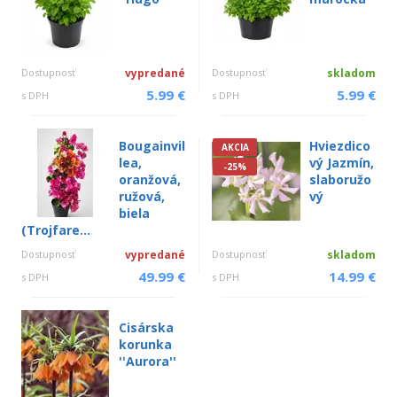
Dostupnosť
vypredané
Dostupnosť
skladom
5.99 €
5.99 €
s DPH
s DPH
Bougainvil
Hviezdico
AKCIA
lea,
vý Jazmín,
-25%
oranžová,
slaboružo
ružová,
vý
biela
(Trojfare...
Dostupnosť
vypredané
Dostupnosť
skladom
49.99 €
14.99 €
s DPH
s DPH
Cisárska
korunka
''Aurora''