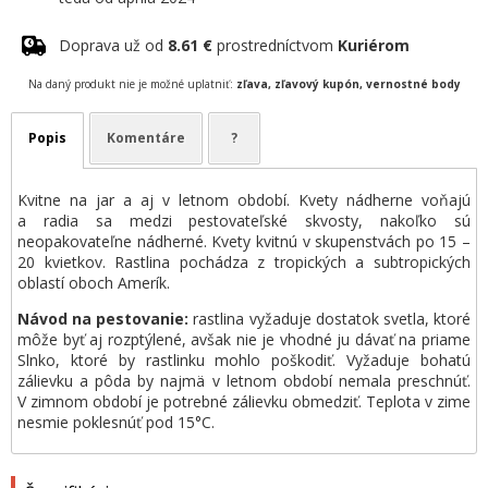
Doprava už od
8.61 €
prostredníctvom
Kuriérom
Na daný produkt nie je možné uplatniť:
zľava, zľavový kupón, vernostné body
Popis
Komentáre
?
Kvitne na jar a aj v letnom období. Kvety nádherne voňajú
a radia sa medzi pestovateľské skvosty, nakoľko sú
neopakovateľne nádherné. Kvety kvitnú v skupenstvách po 15 –
20 kvietkov. Rastlina pochádza z tropických a subtropických
oblastí oboch Amerík.
Návod na pestovanie:
rastlina vyžaduje dostatok svetla, ktoré
môže byť aj rozptýlené, avšak nie je vhodné ju dávať na priame
Slnko, ktoré by rastlinku mohlo poškodiť. Vyžaduje bohatú
zálievku a pôda by najmä v letnom období nemala preschnúť.
V zimnom období je potrebné zálievku obmedziť. Teplota v zime
nesmie poklesnúť pod 15°C.