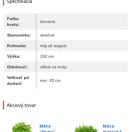
Špecifikácia
Farba
červená
kvetu:
Stanovisko:
slnečné
Kvitnutie:
máj až august
Výška:
150 cm
Odolnosť:
citlivá na mráz
Veľkosť pri
min. 20 cm
dodaní:
Akciový tovar
Mäta
Mäta
''Hugo''
marocká