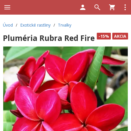
Úvod
/
Exotické rastliny
/
Trvalky
Pluméria Rubra Red Fire
-15%
AKCIA