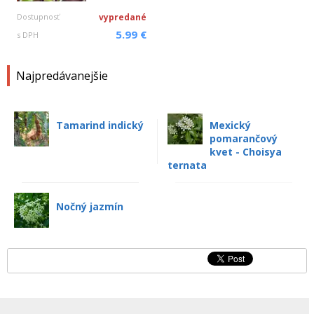
Dostupnosť
vypredané
5.99 €
s DPH
Najpredávanejšie
Tamarind indický
Mexický
pomarančový
kvet - Choisya
ternata
Nočný jazmín