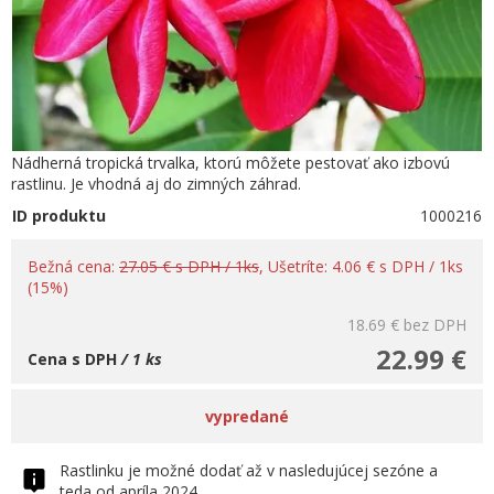
Nádherná tropická trvalka, ktorú môžete pestovať ako izbovú
rastlinu. Je vhodná aj do zimných záhrad.
ID produktu
1000216
Bežná cena:
27.05 € s DPH / 1ks
, Ušetríte: 4.06 € s DPH / 1ks
(15%)
18.69 €
bez DPH
22.99 €
Cena s DPH
/ 1 ks
vypredané
Rastlinku je možné dodať až v nasledujúcej sezóne a
teda od apríla 2024