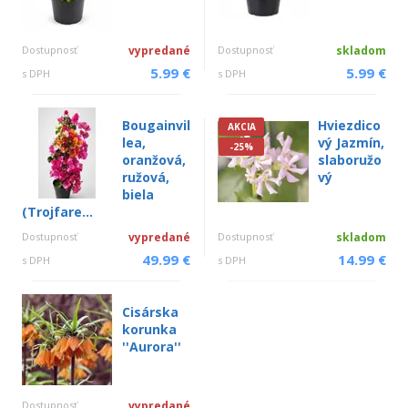
Dostupnosť
vypredané
Dostupnosť
skladom
5.99 €
5.99 €
s DPH
s DPH
Bougainvil
Hviezdico
AKCIA
lea,
vý Jazmín,
-25%
oranžová,
slaboružo
ružová,
vý
biela
(Trojfare...
Dostupnosť
vypredané
Dostupnosť
skladom
49.99 €
14.99 €
s DPH
s DPH
Cisárska
korunka
''Aurora''
Dostupnosť
vypredané