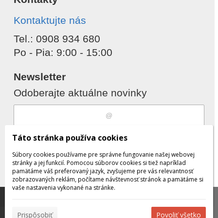
Kontaktujte nás
Tel.: 0908 934 680
Po - Pia: 9:00 - 15:00
Newsletter
Odoberajte aktuálne novinky
Súhlasím s
spracovaním osobných
Táto stránka používa cookies
údajov
Súbory cookies používame pre správne fungovanie našej webovej
stránky a jej funkcií. Pomocou súborov cookies si tiež napríklad
pamätáme váš preferovaný jazyk, zvyšujeme pre vás relevantnosť
zobrazovaných reklám, počítame návštevnosť stránok a pamätáme si
Odobrať
Pridať
vaše nastavenia vykonané na stránke.
Táto stránka používa súbory cookies, ktoré nám
pomáhajú poskytovať služby. Používaním našich služieb
✖
Prispôsobiť
Povoliť všetko
vyjadrujete súhlas s používaním súborov cookies.
Viac