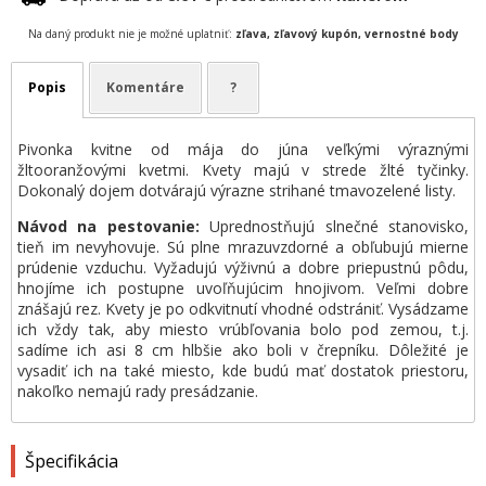
Na daný produkt nie je možné uplatniť:
zľava, zľavový kupón, vernostné body
Popis
Komentáre
?
Pivonka kvitne od mája do júna veľkými výraznými
žltooranžovými kvetmi. Kvety majú v strede žlté tyčinky.
Dokonalý dojem dotvárajú výrazne strihané tmavozelené listy.
Návod na pestovanie:
Uprednostňujú slnečné stanovisko,
tieň im nevyhovuje. Sú plne mrazuvzdorné a obľubujú mierne
prúdenie vzduchu. Vyžadujú výživnú a dobre priepustnú pôdu,
hnojíme ich postupne uvoľňujúcim hnojivom. Veľmi dobre
znášajú rez. Kvety je po odkvitnutí vhodné odstrániť. Vysádzame
ich vždy tak, aby miesto vrúbľovania bolo pod zemou, t.j.
sadíme ich asi 8 cm hlbšie ako boli v črepníku. Dôležité je
vysadiť ich na také miesto, kde budú mať dostatok priestoru,
nakoľko nemajú rady presádzanie.
Špecifikácia