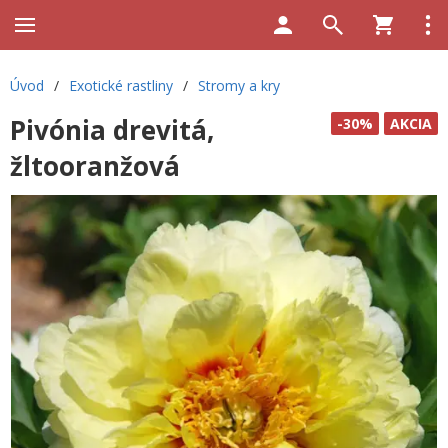
Úvod
/
Exotické rastliny
/
Stromy a kry
Pivónia drevitá,
-30%
AKCIA
žltooranžová