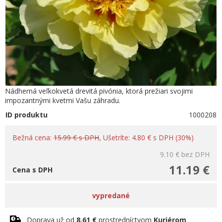
Nádherná veľkokvetá drevitá pivónia, ktorá prežiari svojimi
impozantnými kvetmi Vašu záhradu.
ID produktu
1000208
Bežná cena:
15.99 € s DPH
, Ušetríte: 4.80 € s DPH (30%)
9.10 €
bez DPH
11.19 €
Cena s DPH
vypredané
Doprava už od
8.61 €
prostredníctvom
Kuriérom