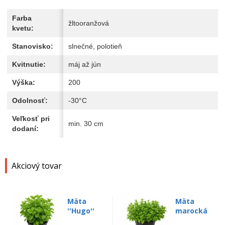
Farba
žltooranžová
kvetu:
Stanovisko:
slnečné, polotieň
Kvitnutie:
máj až jún
Výška:
200
Odolnosť:
-30°C
Veľkosť pri
min. 30 cm
dodaní:
Akciový tovar
Mäta
Mäta
''Hugo''
marocká