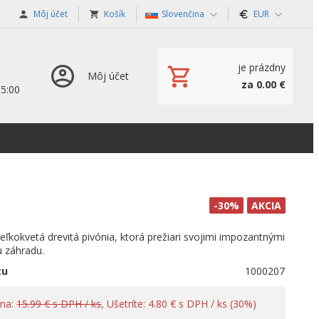
Môj účet
Košík
Slovenčina
EUR
je prázdny
Môj účet
za 0.00 €
15:00
-30%
AKCIA
ľkokvetá drevitá pivónia, ktorá prežiari svojimi impozantnými
u záhradu.
tu
1000207
ena:
15.99 € s DPH / ks
, Ušetríte: 4.80 € s DPH / ks (30%)