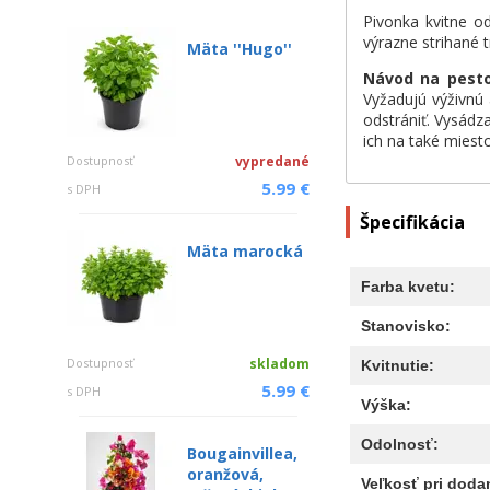
Pivonka kvitne o
výrazne strihané 
Mäta ''Hugo''
Návod na pest
Vyžadujú výživnú 
odstrániť. Vysádz
ich na také miest
Dostupnosť
vypredané
5.99 €
s DPH
Špecifikácia
Mäta marocká
Farba kvetu:
Stanovisko:
Dostupnosť
skladom
Kvitnutie:
5.99 €
s DPH
Výška:
Odolnosť:
Bougainvillea,
oranžová,
Veľkosť pri dodan