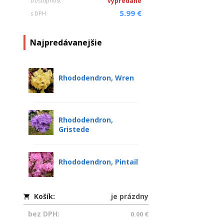
Dostupnosť
vypredané
5.99 €
s DPH
Najpredávanejšie
Rhododendron, Wren
Rhododendron,
Gristede
Rhododendron, Pintail
Košík:
je prázdny
bez DPH:
0.00 €