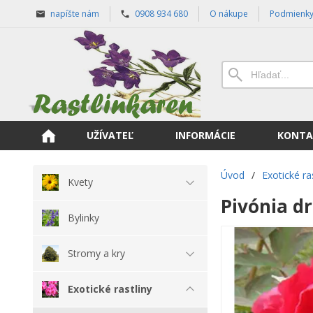
napíšte nám
0908 934 680
O nákupe
Podmienk
UŽÍVATEĽ
INFORMÁCIE
KONTA
Úvod
/
Exotické ra
Kvety
Pivónia dr
Bylinky
Stromy a kry
Exotické rastliny