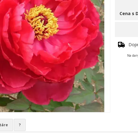
Cena s 
Dop
Na daný
táre
?