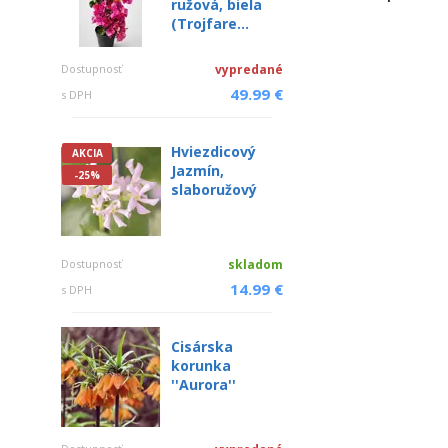
ružová, biela
(Trojfare...
Dostupnosť
vypredané
49.99 €
s DPH
Hviezdicový
AKCIA
Jazmín,
-25%
slaboružový
Dostupnosť
skladom
14.99 €
s DPH
Cisárska
korunka
''Aurora''