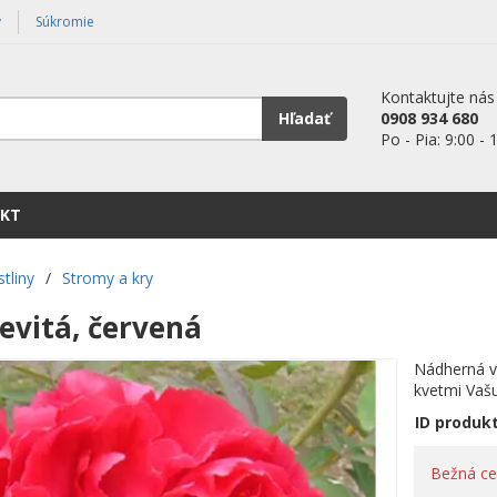
y
Súkromie
Kontaktujte nás
Hľadať
0908 934 680
Po - Pia: 9:00 - 
KT
stliny
/
Stromy a kry
evitá, červená
Nádherná ve
kvetmi Vaš
ID produk
Bežná c