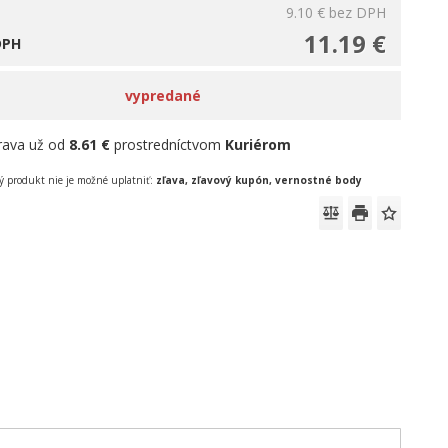
9.10 €
bez DPH
11.19 €
DPH
vypredané
rava už od
8.61 €
prostredníctvom
Kuriérom
 produkt nie je možné uplatniť:
zľava, zľavový kupón, vernostné body