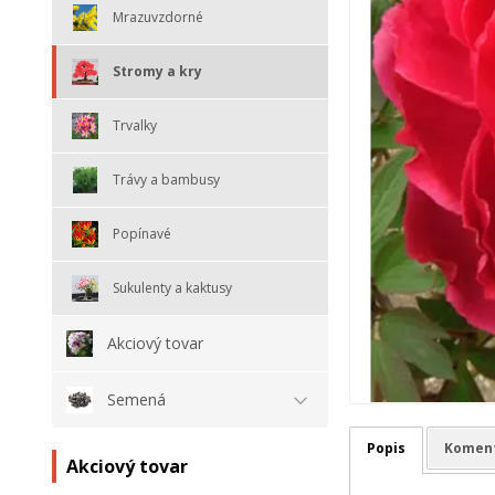
Mrazuvzdorné
Stromy a kry
Trvalky
Trávy a bambusy
Popínavé
Sukulenty a kaktusy
Akciový tovar
Semená
Popis
Komen
Akciový tovar