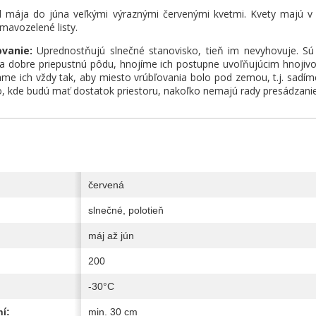
d mája do júna veľkými výraznými červenými kvetmi. Kvety majú v 
tmavozelené listy.
ovanie:
Uprednostňujú slnečné stanovisko, tieň im nevyhovuje. S
a dobre priepustnú pôdu, hnojíme ich postupne uvoľňujúcim hnojivo
ame ich vždy tak, aby miesto vrúbľovania bolo pod zemou, t.j. sadíme 
o, kde budú mať dostatok priestoru, nakoľko nemajú rady presádzani
červená
slnečné, polotieň
máj až jún
200
-30°C
í:
min. 30 cm