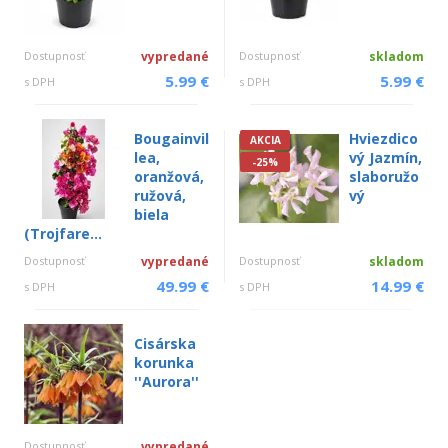
Dostupnosť
vypredané
Dostupnosť
skladom
5.99 €
5.99 €
s DPH
s DPH
Bougainvil
Hviezdico
AKCIA
lea,
vý Jazmín,
-25%
oranžová,
slaboružo
ružová,
vý
biela
(Trojfare...
Dostupnosť
vypredané
Dostupnosť
skladom
49.99 €
14.99 €
s DPH
s DPH
Cisárska
korunka
''Aurora''
Dostupnosť
vypredané