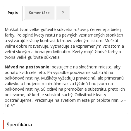
Popis
Komentáre
?
Muškát tvorí veľké guľovité súkvetia ružovej, červenej a bielej
farby. Poloplné kvety rastú na pevných vzpriamených stonkách
a vytvárajú krásny kontrast k tmavo zeleným listom. Muškát
veľmi dobre rozvetvuje. Vyznačuje sa vzpriameným vzrastom a
veľmi skorým a bohatým kvitnutím. Kvety majú žiarivé farby a
tvoria veľké guľovité súkvetia.
Návod na pestovanie:
pestujeme na slnečnom mieste, aby
bohato kvitli celé leto. Pri výsadbe používame substrát na
balkónové rastliny. Muškáty vyžadujú pravidelnú, ale primeranú
zálievku a hnojenie minimálne raz za týždeň hnojivom na
balkónové rastliny. Sú citlivé na premočenie substrátu, preto ich
polievame, až keď je substrát suchý. Odkvitnuté kvety
odstraňujeme.. Prezimuje na svetlom mieste pri teplote min. 5 –
10 °C.
Špecifikácia