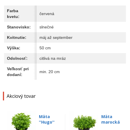
Farba
červená
kvetu:
Stanovisko:
slnečné
Kvitnutie:
máj až september
Výška:
50 cm
Odolnosť:
citlivá na mráz
Veľkosť pri
min. 20 cm
dodaní:
Akciový tovar
Mäta
Mäta
''Hugo''
marocká