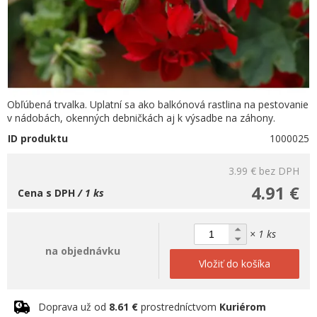
Obľúbená trvalka. Uplatní sa ako balkónová rastlina na pestovanie
v nádobách, okenných debničkách aj k výsadbe na záhony.
ID produktu
1000025
3.99 €
bez DPH
4.91 €
Cena s DPH
/ 1 ks
× 1 ks
na objednávku
Vložiť do košíka
Doprava už od
8.61 €
prostredníctvom
Kuriérom