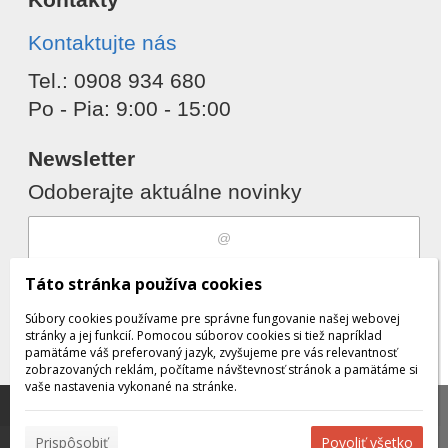
Kontaktujte nás
Tel.: 0908 934 680
Po - Pia: 9:00 - 15:00
Newsletter
Odoberajte aktuálne novinky
Súhlasím s
spracovaním osobných
Táto stránka používa cookies
údajov
Súbory cookies používame pre správne fungovanie našej webovej
stránky a jej funkcií. Pomocou súborov cookies si tiež napríklad
pamätáme váš preferovaný jazyk, zvyšujeme pre vás relevantnosť
zobrazovaných reklám, počítame návštevnosť stránok a pamätáme si
Odobrať
Pridať
vaše nastavenia vykonané na stránke.
Táto stránka používa súbory cookies, ktoré nám
pomáhajú poskytovať služby. Používaním našich služieb
✖
Prispôsobiť
Povoliť všetko
vyjadrujete súhlas s používaním súborov cookies.
Viac