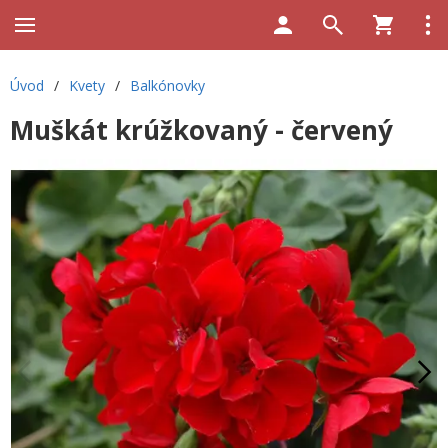
Úvod
/
Kvety
/
Balkónovky
Muškát krúžkovaný - červený