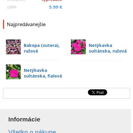
5.99 €
s DPH
Najpredávanejšie
Bakopa (sutera),
Netýkavka
ružová
sultánska, ružová
Netýkavka
sultánska, fialová
Informácie
Všetko o nákupe