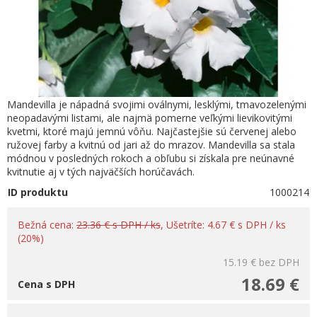
Mandevilla je nápadná svojimi oválnymi, lesklými, tmavozelenými
neopadavými listami, ale najmä pomerne veľkými lievikovitými
kvetmi, ktoré majú jemnú vôňu. Najčastejšie sú červenej alebo
ružovej farby a kvitnú od jari až do mrazov. Mandevilla sa stala
módnou v posledných rokoch a obľubu si získala pre neúnavné
kvitnutie aj v tých najväčších horúčavách.
ID produktu
1000214
Bežná cena:
23.36 € s DPH / ks
, Ušetríte: 4.67 € s DPH / ks
(20%)
15.19 €
bez DPH
18.69 €
Cena s DPH