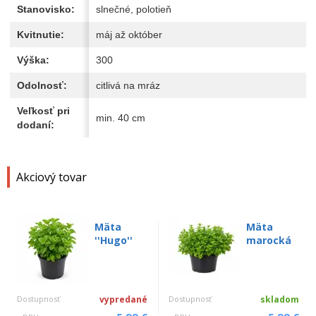
Stanovisko:
slnečné, polotieň
Kvitnutie:
máj až október
Výška:
300
Odolnosť:
citlivá na mráz
Veľkosť pri
min. 40 cm
dodaní:
Akciový tovar
Mäta
Mäta
''Hugo''
marocká
Dostupnosť
vypredané
Dostupnosť
skladom