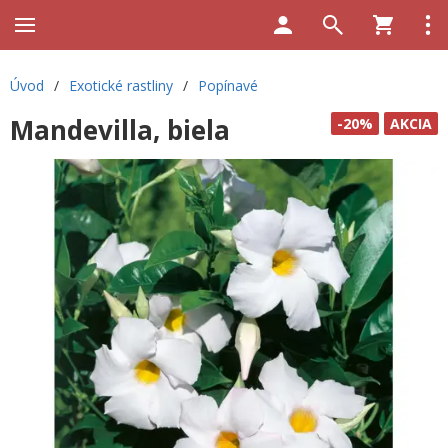
Úvod
/
Exotické rastliny
/
Popínavé
Mandevilla, biela
-20%
AKCIA