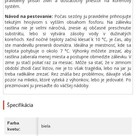
pravidelný prísun živín a dostatočný priestor na koreňový
systém.
Návod na pestovanie:
Počas sezóny ju pravidelne prihnojujte
tekutým hnojivom s vyšším obsahom fosforu. Na zálievku
rastlina nie je veľmi náročná, znesie aj občasné preschnutie
substrátu, lebo si vytvára zásoby vody v dužinatých
koreňoch. Keď nočné teploty začnú klesať k 10 °C, je čas, aby
ste mandevillu preniesli dovnútra. Ideálna je miestnosť, kde sa
teplota pohybuje o okolo 7 °C. Výhonky môžete zrezať, aby
rastlina zaberala menej miesta a postupne obmedzte zálievku. V
zime ju stačí poliať raz za mesiac. Môže sa stať, že v zimnom
období zhodí časť listov, nie je to však tragédia, lebo na jar ju
treba radikálne zrezať. Rez znáša bez problémov, dávajte však
pozor na mlieko, ktoré vyteká z výhonkov, lebo je jedovaté. Po
prezimovaní ju presaďte do väčšej nádoby.
Špecifikácia
Farba
biela
kvetu: