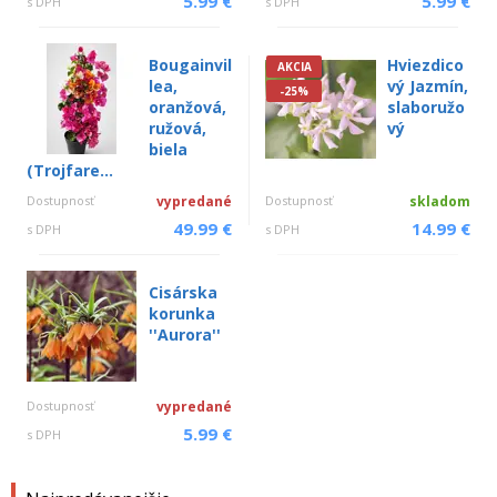
5.99 €
5.99 €
s DPH
s DPH
Bougainvil
Hviezdico
AKCIA
lea,
vý Jazmín,
-25%
oranžová,
slaboružo
ružová,
vý
biela
(Trojfare...
Dostupnosť
vypredané
Dostupnosť
skladom
49.99 €
14.99 €
s DPH
s DPH
Cisárska
korunka
''Aurora''
Dostupnosť
vypredané
5.99 €
s DPH