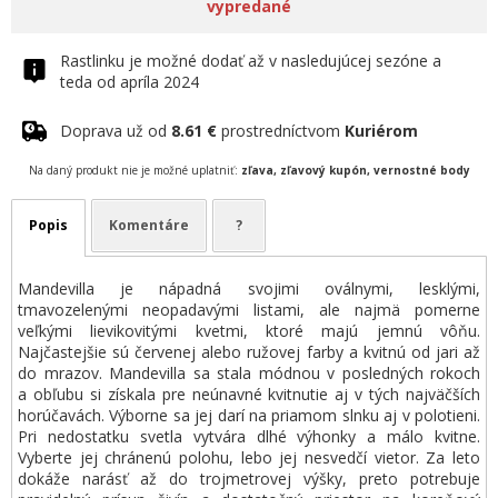
vypredané
Rastlinku je možné dodať až v nasledujúcej sezóne a
teda od apríla 2024
Doprava už od
8.61 €
prostredníctvom
Kuriérom
Na daný produkt nie je možné uplatniť:
zľava, zľavový kupón, vernostné body
Popis
Komentáre
?
Mandevilla je nápadná svojimi oválnymi, lesklými,
tmavozelenými neopadavými listami, ale najmä pomerne
veľkými lievikovitými kvetmi, ktoré majú jemnú vôňu.
Najčastejšie sú červenej alebo ružovej farby a kvitnú od jari až
do mrazov. Mandevilla sa stala módnou v posledných rokoch
a obľubu si získala pre neúnavné kvitnutie aj v tých najväčších
horúčavách. Výborne sa jej darí na priamom slnku aj v polotieni.
Pri nedostatku svetla vytvára dlhé výhonky a málo kvitne.
Vyberte jej chránenú polohu, lebo jej nesvedčí vietor. Za leto
dokáže narásť až do trojmetrovej výšky, preto potrebuje