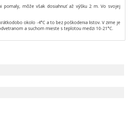
ľmi pomaly, môže však dosiahnuť až výšku 2 m. Vo svojej
rátkodobo okolo -4°C a to bez poškodenia listov. V zime je
a odvetranom a suchom mieste s teplotou medzi 10-21°C.