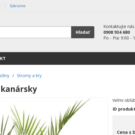
y
Súkromie
Kontaktujte nás
Hľadať
0908 934 680
Po - Pia: 9:00 - 
KT
stliny
/
Stromy a kry
 kanársky
Veľmi obľú
ID produk
Cena s 