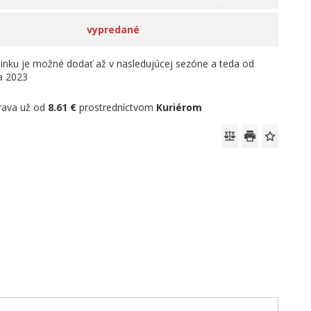
vypredané
linku je možné dodať až v nasledujúcej sezóne a teda od
la 2023
rava už od
8.61 €
prostredníctvom
Kuriérom