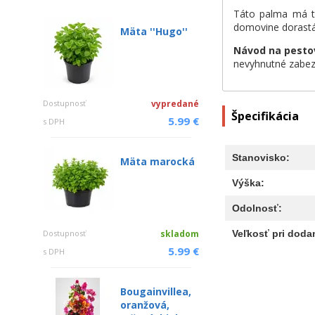
Táto palma má tu
domovine dorastá
Mäta ''Hugo''
Návod na pesto
nevyhnutné zabez
Dostupnosť
vypredané
Špecifikácia
5.99 €
s DPH
Stanovisko:
Mäta marocká
Výška:
Odolnosť:
Veľkosť pri dodan
Dostupnosť
skladom
5.99 €
s DPH
Bougainvillea,
oranžová,