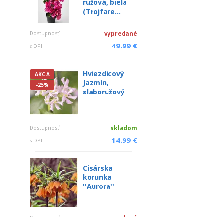
ružová, biela
(Trojfare...
Dostupnosť
vypredané
49.99 €
s DPH
Hviezdicový
AKCIA
Jazmín,
-25%
slaboružový
Dostupnosť
skladom
14.99 €
s DPH
Cisárska
korunka
''Aurora''