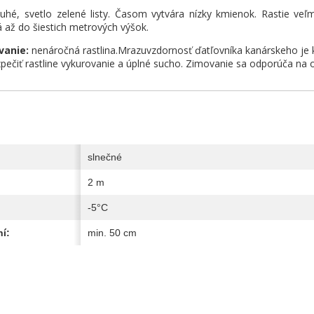
hé, svetlo zelené listy. Časom vytvára nízky kmienok. Rastie ve
 až do šiestich metrových výšok.
vanie:
nenáročná rastlina.Mrazuvzdornosť ďatľovníka kanárskeho je k
pečiť rastline vykurovanie a úplné sucho. Zimovanie sa odporúča n
slnečné
2 m
-5°C
í:
min. 50 cm