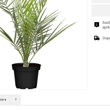
Rast
aprí
Dop
táre
?