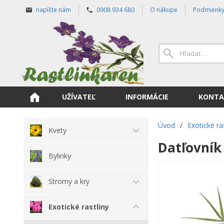
napíšte nám
0908 934 680
O nákupe
Podmienk
UŽÍVATEĽ
INFORMÁCIE
KONTA
Úvod
/
Exotické ra
Kvety
Datľovník
Bylinky
Stromy a kry
Exotické rastliny