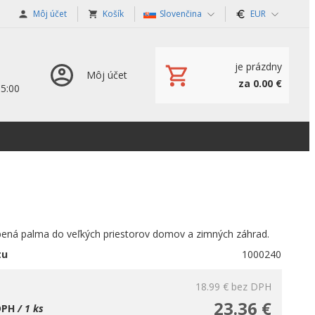
Môj účet
Košík
Slovenčina
EUR
je prázdny
Môj účet
za 0.00 €
15:00
bená palma do veľkých priestorov domov a zimných záhrad.
tu
1000240
18.99 €
bez DPH
23.36 €
DPH
/ 1 ks