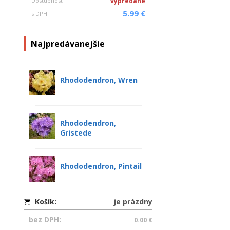
Dostupnosť
vypredané
5.99 €
s DPH
Najpredávanejšie
Rhododendron, Wren
Rhododendron,
Gristede
Rhododendron, Pintail
Košík:
je prázdny
bez DPH:
0.00 €