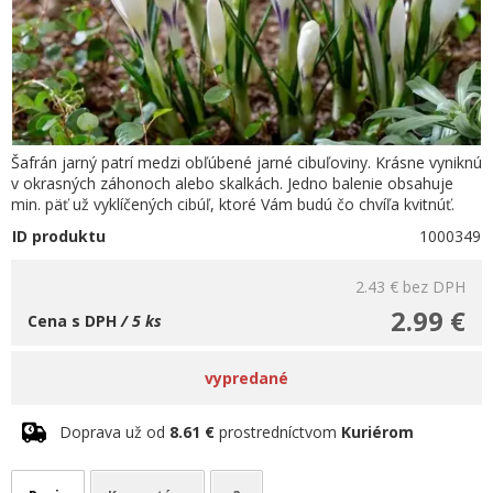
Šafrán jarný patrí medzi obľúbené jarné cibuľoviny. Krásne vyniknú
v okrasných záhonoch alebo skalkách. Jedno balenie obsahuje
min. päť už vyklíčených cibúľ, ktoré Vám budú čo chvíľa kvitnúť.
ID produktu
1000349
2.43 €
bez DPH
2.99 €
Cena s DPH
/ 5 ks
vypredané
Doprava už od
8.61 €
prostredníctvom
Kuriérom