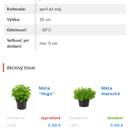
Kvitnutie:
apríl až máj
Výška:
25 cm
Odolnosť:
- 30°C
Veľkosť pri
min. 5 cm
dodaní:
Akciový tovar
Mäta
Mäta
''Hugo''
marocká
Dostupnosť
vypredané
Dostupnosť
skladom
5.99 €
5.99 €
s DPH
s DPH