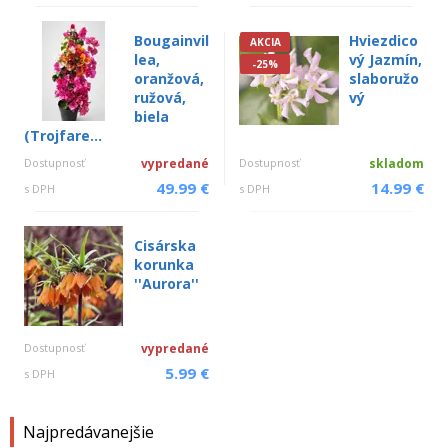
Bougainvil
Hviezdico
AKCIA
lea,
vý Jazmín,
-25%
oranžová,
slaboružo
ružová,
vý
biela
(Trojfare...
Dostupnosť
vypredané
Dostupnosť
skladom
49.99 €
14.99 €
s DPH
s DPH
Cisárska
korunka
''Aurora''
Dostupnosť
vypredané
5.99 €
s DPH
Najpredávanejšie