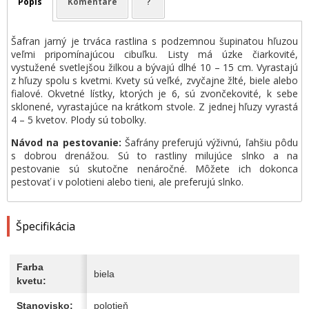
Popis
Komentáre
?
Šafran jarný je trváca rastlina s podzemnou šupinatou hľuzou
veľmi pripomínajúcou cibuľku. Listy má úzke čiarkovité,
vystužené svetlejšou žilkou a bývajú dlhé 10 – 15 cm. Vyrastajú
z hľuzy spolu s kvetmi. Kvety sú veľké, zvyčajne žlté, biele alebo
fialové. Okvetné lístky, ktorých je 6, sú zvončekovité, k sebe
sklonené, vyrastajúce na krátkom stvole. Z jednej hľuzy vyrastá
4 – 5 kvetov. Plody sú tobolky.
Návod na pestovanie:
Šafrány preferujú výživnú, ľahšiu pôdu
s dobrou drenážou. Sú to rastliny milujúce slnko a na
pestovanie sú skutočne nenáročné. Môžete ich dokonca
pestovať i v polotieni alebo tieni, ale preferujú slnko.
Špecifikácia
Farba
biela
kvetu:
Stanovisko:
polotieň