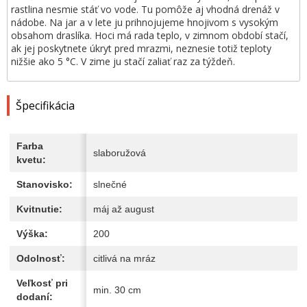
rastlina nesmie stáť vo vode. Tu pomôže aj vhodná drenáž v
nádobe. Na jar a v lete ju prihnojujeme hnojivom s vysokým
obsahom draslíka. Hoci má rada teplo, v zimnom období stačí,
ak jej poskytnete úkryt pred mrazmi, neznesie totiž teploty
nižšie ako 5 °C. V zime ju stačí zaliať raz za týždeň.
Špecifikácia
Farba
slaboružová
kvetu:
Stanovisko:
slnečné
Kvitnutie:
máj až august
Výška:
200
Odolnosť:
citlivá na mráz
Veľkosť pri
min. 30 cm
dodaní: