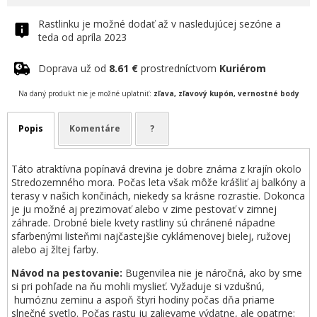
Rastlinku je možné dodať až v nasledujúcej sezóne a
teda od apríla 2023
Doprava už od
8.61 €
prostredníctvom
Kuriérom
Na daný produkt nie je možné uplatniť:
zľava, zľavový kupón, vernostné body
Popis
Komentáre
?
Táto atraktívna popínavá drevina je dobre známa z krajín okolo
Stredozemného mora. Počas leta však môže krášliť aj balkóny a
terasy v našich končinách, niekedy sa krásne rozrastie. Dokonca
je ju možné aj prezimovať alebo v zime pestovať v zimnej
záhrade. Drobné biele kvety rastliny sú chránené nápadne
sfarbenými listeňmi najčastejšie cyklámenovej bielej, ružovej
alebo aj žltej farby.
Návod na pestovanie:
Bugenvilea nie je náročná, ako by sme
si pri pohľade na ňu mohli myslieť. Vyžaduje si vzdušnú,
humóznu zeminu a aspoň štyri hodiny počas dňa priame
slnečné svetlo. Počas rastu ju zalievame výdatne, ale opatrne: