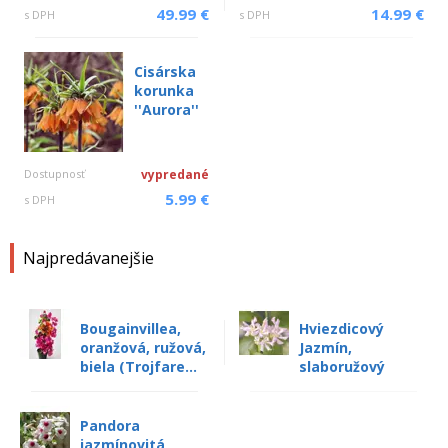
49.99 €
14.99 €
s DPH
s DPH
Cisárska
korunka
''Aurora''
Dostupnosť
vypredané
5.99 €
s DPH
Najpredávanejšie
Bougainvillea,
Hviezdicový
oranžová, ružová,
Jazmín,
biela (Trojfare...
slaboružový
Pandora
jazmínovitá