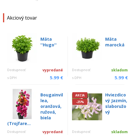
Akciový tovar
Mäta
Mäta
''Hugo''
marocká
Dostupnosť
vypredané
Dostupnosť
skladom
5.99 €
5.99 €
s DPH
s DPH
Bougainvil
Hviezdico
AKCIA
lea,
vý Jazmín,
-25%
oranžová,
slaboružo
ružová,
vý
biela
(Trojfare...
Dostupnosť
vypredané
Dostupnosť
skladom