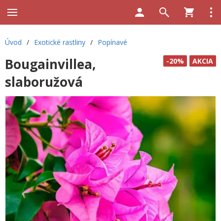
Úvod
/
Exotické rastliny
/
Popínavé
Bougainvillea,
-20%
AKCIA
slaboružová