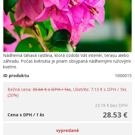
Nádherná ťahavá rastlina, ktorá ozdobí Váš interiér, terasu alebo
záhradu. Počas kvitnutia je priam obsypaná nádhernými ružovými
kvetmi.
ID produktu
1000015
Bežná cena:
35.66 € s DPH / 1ks
, Ušetríte: 7.13 € s DPH / 1ks
(20%)
23.19 €
bez DPH
28.53 €
Cena s DPH
/ 1 ks
vypredané