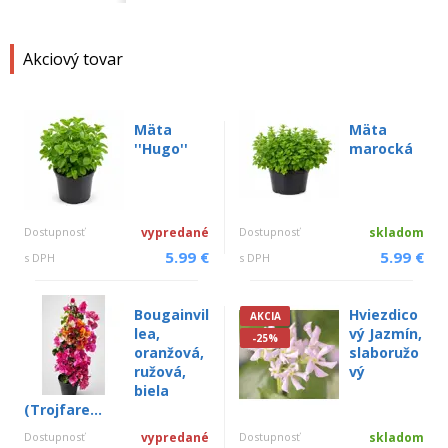
Akciový tovar
Mäta
Mäta
''Hugo''
marocká
Dostupnosť
vypredané
Dostupnosť
skladom
5.99 €
5.99 €
s DPH
s DPH
Bougainvil
Hviezdico
AKCIA
lea,
vý Jazmín,
-25%
oranžová,
slaboružo
ružová,
vý
biela
(Trojfare...
Dostupnosť
vypredané
Dostupnosť
skladom