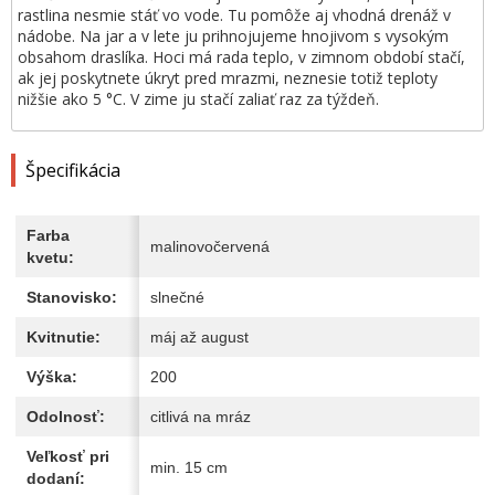
rastlina nesmie stáť vo vode. Tu pomôže aj vhodná drenáž v
nádobe. Na jar a v lete ju prihnojujeme hnojivom s vysokým
obsahom draslíka. Hoci má rada teplo, v zimnom období stačí,
ak jej poskytnete úkryt pred mrazmi, neznesie totiž teploty
nižšie ako 5 °C. V zime ju stačí zaliať raz za týždeň.
Špecifikácia
Farba
malinovočervená
kvetu:
Stanovisko:
slnečné
Kvitnutie:
máj až august
Výška:
200
Odolnosť:
citlivá na mráz
Veľkosť pri
min. 15 cm
dodaní: