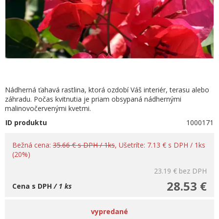
Nádherná ťahavá rastlina, ktorá ozdobí Váš interiér, terasu alebo
záhradu. Počas kvitnutia je priam obsypaná nádhernými
malinovočervenými kvetmi.
ID produktu
1000171
Bežná cena:
35.66 € s DPH / 1ks
, Ušetríte: 7.13 € s DPH / 1ks
(20%)
23.19 €
bez DPH
28.53 €
Cena s DPH
/ 1 ks
vypredané