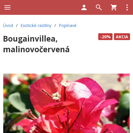
Úvod
/
Exotické rastliny
/
Popínavé
Bougainvillea,
-20%
AKCIA
malinovočervená