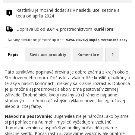
Rastlinku je možné dodať až v nasledujúcej sezóne a
teda od apríla 2024
Doprava už od
8.61 €
prostredníctvom
Kuriérom
Na daný produkt nie je možné uplatniť:
zľava, zľavový kupón, vernostné body
Popis
Súvisiace produkty
Komentáre
?
Táto atraktívna popínavá drevina je dobre známa z krajín okolo
Stredozemného mora. Počas leta však môže krášliť aj balkóny a
terasy v našich končinách, niekedy sa krásne rozrastie. Dokonca
je ju možné aj prezimovať alebo v zime pestovať v zimnej
záhrade. Drobné biele kvety rastliny sú chránené nápadne
sfarbenými listeňmi najčastejšie cyklámenovej, bielej, ružovej
alebo aj žltej farby.
Návod na pestovanie:
Bugenvilea nie je náročná, ako by sme
si pri pohľade na ňu mohli myslieť. Vyžaduje si vzdušnú,
humóznu zeminu a aspoň štyri hodiny počas dňa priame
slnečné svetlo. Počas rastu ju zalievame výdatne, ale opatrne: