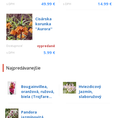
49.99 €
14.99 €
s DPH
s DPH
Cisárska
korunka
''Aurora''
Dostupnosť
vypredané
5.99 €
s DPH
Najpredávanejšie
Bougainvillea,
Hviezdicový
oranžová, ružová,
Jazmín,
biela (Trojfare...
slaboružový
Pandora
jazmínovitá