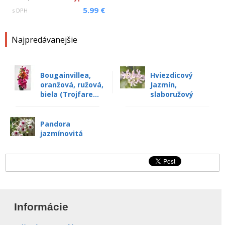
5.99 €
s DPH
Najpredávanejšie
Bougainvillea,
Hviezdicový
oranžová, ružová,
Jazmín,
biela (Trojfare...
slaboružový
Pandora
jazmínovitá
Informácie