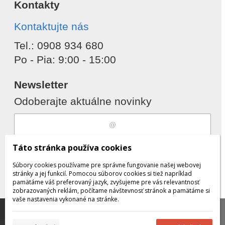
Kontakty
Kontaktujte nás
Tel.: 0908 934 680
Po - Pia: 9:00 - 15:00
Newsletter
Odoberajte aktuálne novinky
Súhlasím s
spracovaním osobných
Táto stránka používa cookies
údajov
Súbory cookies používame pre správne fungovanie našej webovej
stránky a jej funkcií. Pomocou súborov cookies si tiež napríklad
pamätáme váš preferovaný jazyk, zvyšujeme pre vás relevantnosť
zobrazovaných reklám, počítame návštevnosť stránok a pamätáme si
Odobrať
Pridať
vaše nastavenia vykonané na stránke.
Táto stránka používa súbory cookies, ktoré nám
pomáhajú poskytovať služby. Používaním našich služieb
✖