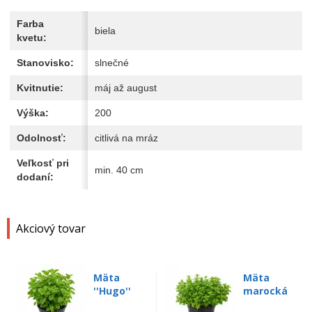
Farba
biela
kvetu:
Stanovisko:
slnečné
Kvitnutie:
máj až august
Výška:
200
Odolnosť:
citlivá na mráz
Veľkosť pri
min. 40 cm
dodaní:
Akciový tovar
Mäta
Mäta
''Hugo''
marocká