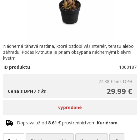
Nádherná ťahavá rastlina, ktorá ozdobí Váš interiér, terasu alebo
záhradu. Počas kvitnutia je priam obsypaná nádhernými bielymi
kvetmi.
ID produktu
1000187
24.38 €
bez DPH
29.99 €
Cena s DPH
/ 1 ks
vypredané
Doprava už od
8.61 €
prostredníctvom
Kuriérom