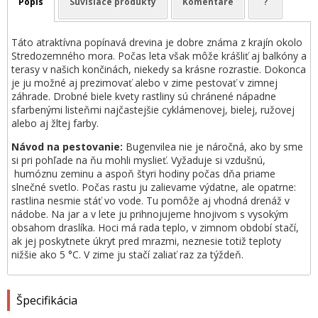
Popis
Súvisiace produkty
Komentáre
?
Táto atraktívna popínavá drevina je dobre známa z krajín okolo
Stredozemného mora. Počas leta však môže krášliť aj balkóny a
terasy v našich končinách, niekedy sa krásne rozrastie. Dokonca
je ju možné aj prezimovať alebo v zime pestovať v zimnej
záhrade. Drobné biele kvety rastliny sú chránené nápadne
sfarbenými listeňmi najčastejšie cyklámenovej, bielej, ružovej
alebo aj žltej farby.
Návod na pestovanie:
Bugenvilea nie je náročná, ako by sme
si pri pohľade na ňu mohli myslieť. Vyžaduje si vzdušnú,
humóznu zeminu a aspoň štyri hodiny počas dňa priame
slnečné svetlo. Počas rastu ju zalievame výdatne, ale opatrne:
rastlina nesmie stáť vo vode. Tu pomôže aj vhodná drenáž v
nádobe. Na jar a v lete ju prihnojujeme hnojivom s vysokým
obsahom draslíka. Hoci má rada teplo, v zimnom období stačí,
ak jej poskytnete úkryt pred mrazmi, neznesie totiž teploty
nižšie ako 5 °C. V zime ju stačí zaliať raz za týždeň.
Špecifikácia