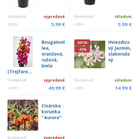
Dostupnosť
vypredané
Dostupnosť
skladom
5.99 €
5.99 €
s DPH
s DPH
Bougainvil
Hviezdico
AKCIA
lea,
vý Jazmín,
-25%
oranžová,
slaboružo
ružová,
vý
biela
(Trojfare...
Dostupnosť
vypredané
Dostupnosť
skladom
49.99 €
14.99 €
s DPH
s DPH
Cisárska
korunka
''Aurora''
Dostupnosť
vypredané