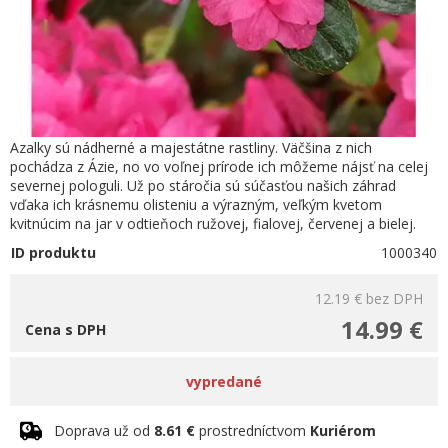
Azalky sú nádherné a majestátne rastliny. Väčšina z nich
pochádza z Ázie, no vo voľnej prírode ich môžeme nájsť na celej
severnej pologuli. Už po stáročia sú súčasťou našich záhrad
vďaka ich krásnemu olisteniu a výrazným, veľkým kvetom
kvitnúcim na jar v odtieňoch ružovej, fialovej, červenej a bielej.
ID produktu
1000340
12.19 €
bez DPH
14.99 €
Cena s DPH
vypredané
Doprava už od
8.61 €
prostredníctvom
Kuriérom