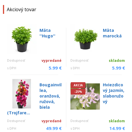
Akciový tovar
Mäta
Mäta
''Hugo''
marocká
Dostupnosť
vypredané
Dostupnosť
skladom
5.99 €
5.99 €
s DPH
s DPH
Bougainvil
Hviezdico
AKCIA
lea,
vý Jazmín,
-25%
oranžová,
slaboružo
ružová,
vý
biela
(Trojfare...
Dostupnosť
vypredané
Dostupnosť
skladom
49.99 €
14.99 €
s DPH
s DPH