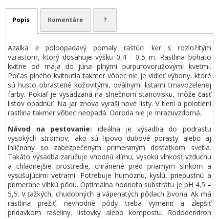
Popis
Komentáre
?
Azalka e poloopadavý pomaly rastúci ker s rozložitým
vzrastom, ktorý dosahuje výšku 0,4 - 0,5 m. Rastlina bohato
kvitne od mája do júna plnými purpurovoružovými kvetmi.
Počas plného kvitnutia takmer vôbec nie je vidieť výhony, ktoré
sú husto obrastené kožovitými, oválnymi listami tmavozelenej
farby. Pokiaľ je vysádzaná na slnečnom stanovisku, môže časť
listov opadnúť. Na jar znova vyraší nové listy. V tieni a polotieni
rastlina takmer vôbec neopadá. Odroda nie je mrazuvzdorná.
Návod na pestovanie:
ideálna je výsadba do podrastu
vysokých stromov, ako sú lipovo dubové porasty alebo aj
ihličnany so zabezpečeným primeraným dostatkom svetla.
Takáto výsadba zaručuje vhodnú klímu, vysokú vlhkosť vzduchu
a chladnejšie prostredie, chránené pred priamym slnkom a
vysušujúcimi vetrami. Potrebuje humóznu, kyslú, priepustnú a
primerane vlhkú pôdu. Optimálna hodnota substrátu je pH 4,5 –
5,5. V ťažkých, chudobných a vápenatých pôdach živoria. Ak má
rastlina prežiť, nevhodné pôdy treba vymeniť a zlepšiť
prídavkom rašeliny, listovky alebo kompostu. Rododendron