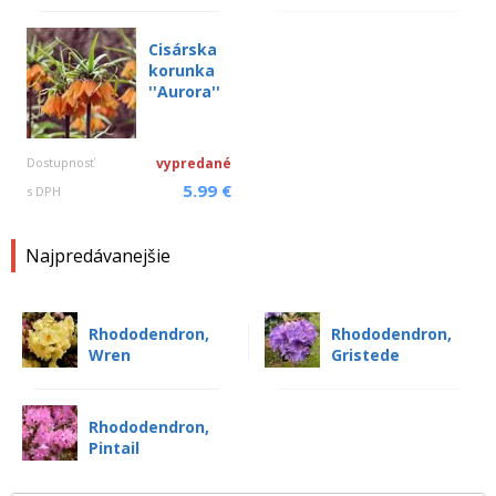
Cisárska
korunka
''Aurora''
Dostupnosť
vypredané
5.99 €
s DPH
Najpredávanejšie
Rhododendron,
Rhododendron,
Wren
Gristede
Rhododendron,
Pintail