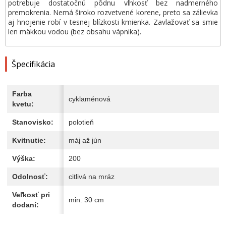
potrebuje dostatočnú pôdnu vlhkosť bez nadmerného
premokrenia. Nemá široko rozvetvené korene, preto sa zálievka
aj hnojenie robí v tesnej blízkosti kmienka. Zavlažovať sa smie
len mäkkou vodou (bez obsahu vápnika).
Špecifikácia
Farba
cyklaménová
kvetu:
Stanovisko:
polotieň
Kvitnutie:
máj až jún
Výška:
200
Odolnosť:
citlivá na mráz
Veľkosť pri
min. 30 cm
dodaní: