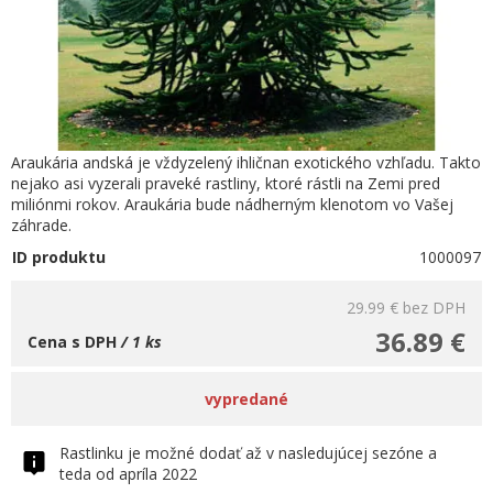
Araukária andská je vždyzelený ihličnan exotického vzhľadu. Takto
nejako asi vyzerali praveké rastliny, ktoré rástli na Zemi pred
miliónmi rokov. Araukária bude nádherným klenotom vo Vašej
záhrade.
ID produktu
1000097
29.99 €
bez DPH
36.89 €
Cena s DPH
/ 1 ks
vypredané
Rastlinku je možné dodať až v nasledujúcej sezóne a
teda od apríla 2022