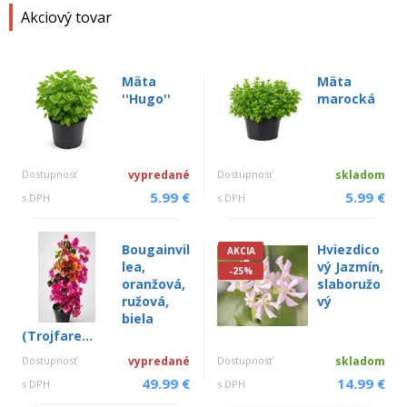
Akciový tovar
Mäta
Mäta
''Hugo''
marocká
Dostupnosť
vypredané
Dostupnosť
skladom
5.99 €
5.99 €
s DPH
s DPH
Bougainvil
Hviezdico
AKCIA
lea,
vý Jazmín,
-25%
oranžová,
slaboružo
ružová,
vý
biela
(Trojfare...
Dostupnosť
vypredané
Dostupnosť
skladom
49.99 €
14.99 €
s DPH
s DPH