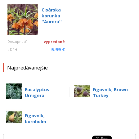
Cisárska
korunka
''Aurora''
Dostupnosť
vypredané
5.99 €
s DPH
Najpredávanejšie
Eucalyptus
Figovník, Brown
Urnigera
Turkey
Figovník,
bornholm