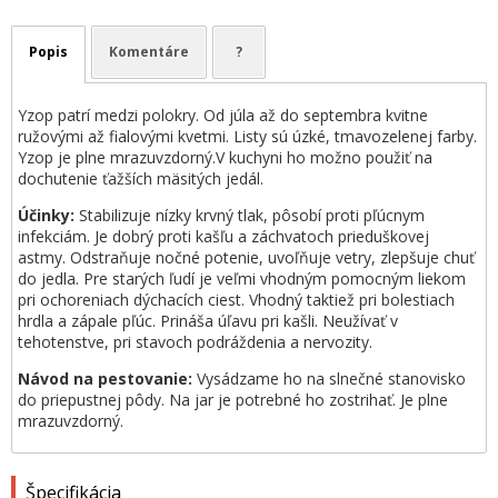
Popis
Komentáre
?
Yzop patrí medzi polokry. Od júla až do septembra kvitne
ružovými až fialovými kvetmi. Listy sú úzké, tmavozelenej farby.
Yzop je plne mrazuvzdorný.V kuchyni ho možno použiť na
dochutenie ťažších mäsitých jedál.
Účinky:
Stabilizuje nízky krvný tlak, pôsobí proti pľúcnym
infekciám. Je dobrý proti kašľu a záchvatoch prieduškovej
astmy. Odstraňuje nočné potenie, uvoľňuje vetry, zlepšuje chuť
do jedla. Pre starých ľudí je veľmi vhodným pomocným liekom
pri ochoreniach dýchacích ciest. Vhodný taktiež pri bolestiach
hrdla a zápale pľúc. Prináša úľavu pri kašli. Neužívať v
tehotenstve, pri stavoch podráždenia a nervozity.
Návod na pestovanie:
Vysádzame ho na slnečné stanovisko
do priepustnej pôdy. Na jar je potrebné ho zostrihať. Je plne
mrazuvzdorný.
Špecifikácia