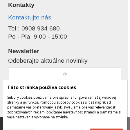
Kontakty
Kontaktujte nás
Tel.: 0908 934 680
Po - Pia: 9:00 - 15:00
Newsletter
Odoberajte aktuálne novinky
Súhlasím s
spracovaním osobných
Táto stránka používa cookies
údajov
Súbory cookies používame pre správne fungovanie našej webovej
stránky a jej funkcií. Pomocou súborov cookies si tiež napríklad
pamätáme váš preferovaný jazyk, zvyšujeme pre vás relevantnosť
zobrazovaných reklám, počítame návštevnosť stránok a pamätáme si
Odobrať
Pridať
vaše nastavenia vykonané na stránke.
Táto stránka používa súbory cookies, ktoré nám
pomáhajú poskytovať služby. Používaním našich služieb