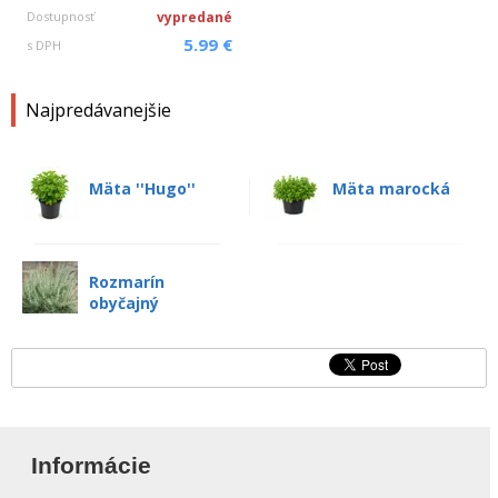
Dostupnosť
vypredané
5.99 €
s DPH
Najpredávanejšie
Mäta ''Hugo''
Mäta marocká
Rozmarín
obyčajný
Informácie