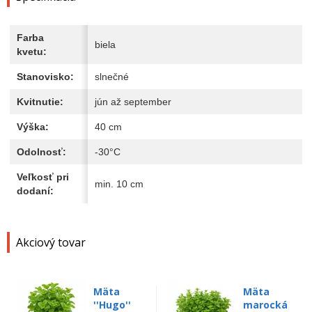
Farba
biela
kvetu:
Stanovisko:
slnečné
Kvitnutie:
jún až september
Výška:
40 cm
Odolnosť:
-30°C
Veľkosť pri
min. 10 cm
dodaní:
Akciový tovar
Mäta
Mäta
''Hugo''
marocká