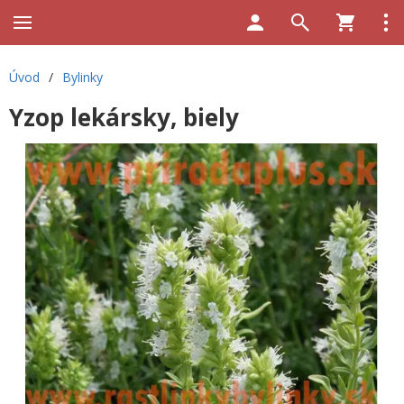
Úvod
/
Bylinky
Yzop lekársky, biely