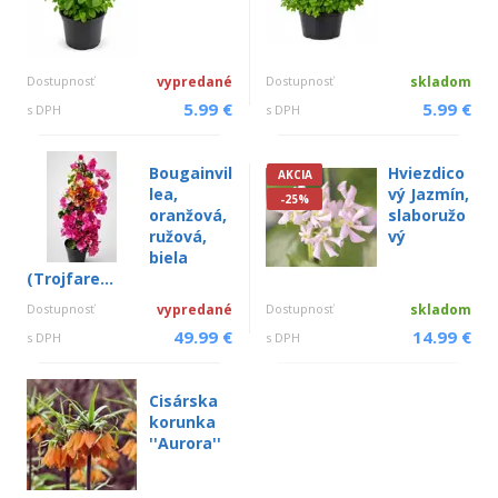
Dostupnosť
vypredané
Dostupnosť
skladom
5.99 €
5.99 €
s DPH
s DPH
Bougainvil
Hviezdico
AKCIA
lea,
vý Jazmín,
-25%
oranžová,
slaboružo
ružová,
vý
biela
(Trojfare...
Dostupnosť
vypredané
Dostupnosť
skladom
49.99 €
14.99 €
s DPH
s DPH
Cisárska
korunka
''Aurora''