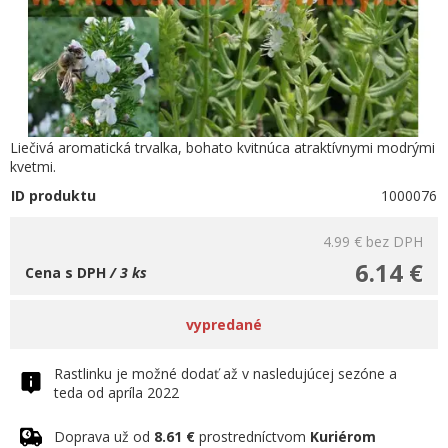
Liečivá aromatická trvalka, bohato kvitnúca atraktívnymi modrými
kvetmi.
ID produktu
1000076
4.99 €
bez DPH
6.14 €
Cena s DPH
/ 3 ks
vypredané
Rastlinku je možné dodať až v nasledujúcej sezóne a
teda od apríla 2022
Doprava už od
8.61 €
prostredníctvom
Kuriérom