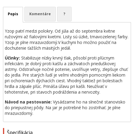
Popis
Komentáre
?
Yzop patrí medzi polokry. Od júla až do septembra kvitne
ružovými až fialovými kvetmi. Listy sú úzké, tmavozelenej farby.
Yzop je plne mrazuvzdorný.V kuchyni ho možno použiť na
dochutenie ťažších mäsitých jedál.
Účinky:
Stabilizuje nízky krvný tlak, pôsobí proti pľúcnym
infekciám. Je dobrý proti kašľu a záchvatoch prieduškovej
astmy. Odstraňuje nočné potenie, uvoľňuje vetry, zlepšuje chuť
do jedla. Pre starých ľudí je veľmi vhodným pomocným liekom
pri ochoreniach dýchacích ciest. Vhodný taktiež pri bolestiach
hrdla a zápale pľúc. Prináša úľavu pri kašli. Neužívať v
tehotenstve, pri stavoch podráždenia a nervozity.
Návod na pestovanie:
Vysádzame ho na slnečné stanovisko
do priepustnej pôdy. Na jar je potrebné ho zostrihať. Je plne
mrazuvzdorný.
Špecifikácia