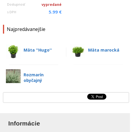
Dostupnosť
vypredané
5.99 €
s DPH
Najpredávanejšie
Mäta ''Hugo''
Mäta marocká
Rozmarín
obyčajný
Informácie