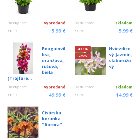
Dostupnosť
vypredané
Dostupnosť
skladom
5.99 €
5.99 €
s DPH
s DPH
Bougainvil
Hviezdico
AKCIA
lea,
vý Jazmín,
-25%
oranžová,
slaboružo
ružová,
vý
biela
(Trojfare...
Dostupnosť
vypredané
Dostupnosť
skladom
49.99 €
14.99 €
s DPH
s DPH
Cisárska
korunka
''Aurora''