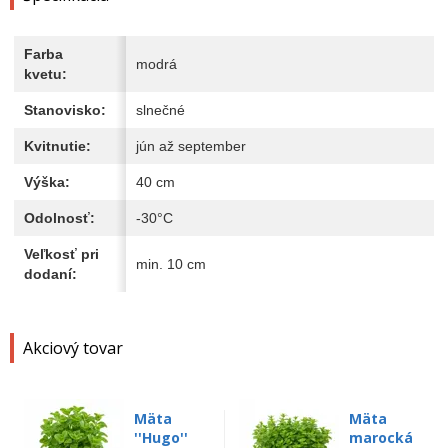
Farba
modrá
kvetu:
Stanovisko:
slnečné
Kvitnutie:
jún až september
Výška:
40 cm
Odolnosť:
-30°C
Veľkosť pri
min. 10 cm
dodaní:
Akciový tovar
Mäta
Mäta
''Hugo''
marocká