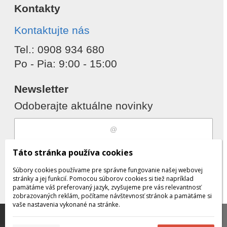
Kontakty
Kontaktujte nás
Tel.: 0908 934 680
Po - Pia: 9:00 - 15:00
Newsletter
Odoberajte aktuálne novinky
Súhlasím s
spracovaním osobných
Táto stránka používa cookies
údajov
Súbory cookies používame pre správne fungovanie našej webovej
stránky a jej funkcií. Pomocou súborov cookies si tiež napríklad
pamätáme váš preferovaný jazyk, zvyšujeme pre vás relevantnosť
zobrazovaných reklám, počítame návštevnosť stránok a pamätáme si
Odobrať
Pridať
vaše nastavenia vykonané na stránke.
Táto stránka používa súbory cookies, ktoré nám
pomáhajú poskytovať služby. Používaním našich služieb