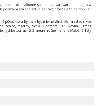
v danom roku. Výborne sa hodí na tvarovanie na pergoly a
rých podmienkach spoľahlivo až 15kg hrozna a to po dobu až
tná pôda, ktorá by mala byť mierne vlhká. Na miestach, kde
ej ornice, rašeliny, piesku v pomere 1:1:1. Rovnakú zmes
ie rýchlosťou asi 2-3 metre ročne. Jeho päťlaločné listy