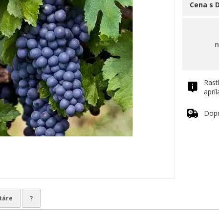
Cena s 
n
Rast
aprí
Dop
táre
?