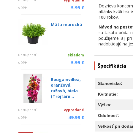
vypredané
Dozrieva koncom 
5.99 €
s DPH
altánky kvôli let
100 rokov.
Mäta marocká
Návod na pesto
sa takáto pôda n
použijeme aj pri
nadobúdajú na je
Dostupnosť
skladom
5.99 €
s DPH
Špecifikácia
Bougainvillea,
Stanovisko:
oranžová,
ružová, biela
Kvitnutie:
(Trojfare...
Výška:
Dostupnosť
vypredané
Odolnosť:
49.99 €
s DPH
Veľkosť pri dodan