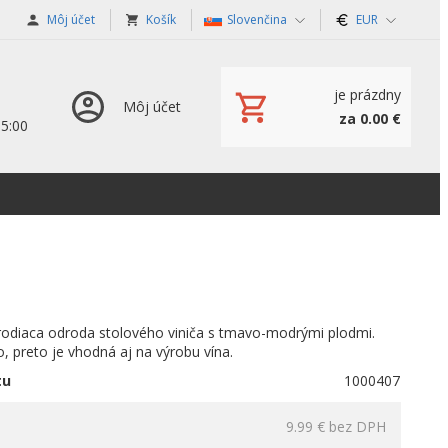
Môj účet
Košík
Slovenčina
EUR
je prázdny
Môj účet
za 0.00 €
15:00
 rodiaca odroda stolového viniča s tmavo-modrými plodmi.
, preto je vhodná aj na výrobu vína.
tu
1000407
9.99 €
bez DPH