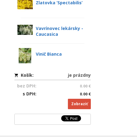
Zlatovka ‘Spectabilis’
Vavrínovec lekársky -
Caucasica
Vinič Bianca
Košík:
je prázdny
bez DPH:
0.00 €
s DPH:
0.00 €
Zobraziť