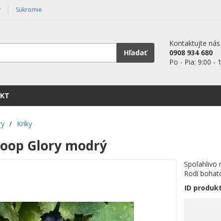
y
Súkromie
Kontaktujte nás
Hľadať
0908 934 680
Po - Pia: 9:00 - 
KT
ry
/
Kríky
koop Glory modrý
Spoľahlivo
Rodí bohato
ID produk