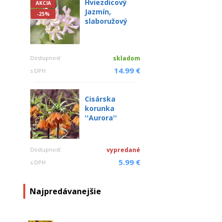
Hviezdicový
AKCIA
Jazmín,
-25%
slaboružový
Dostupnosť
skladom
14.99 €
s DPH
Cisárska
korunka
''Aurora''
Dostupnosť
vypredané
5.99 €
s DPH
Najpredávanejšie