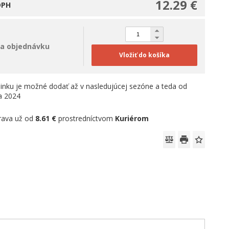
12.29 €
DPH
a objednávku
Vložiť do košíka
linku je možné dodať až v nasledujúcej sezóne a teda od
la 2024
rava už od
8.61 €
prostredníctvom
Kuriérom