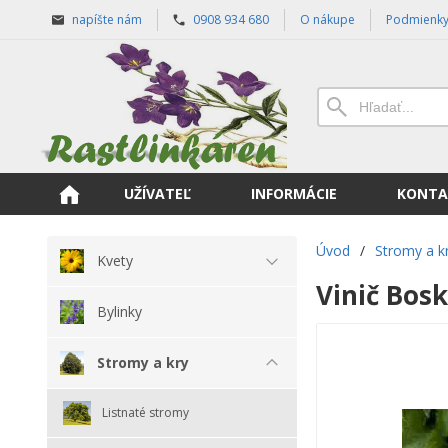
napíšte nám
0908 934 680
O nákupe
Podmienk
UŽÍVATEĽ
INFORMÁCIE
KONTA
Úvod
/
Stromy a k
Kvety
Vinič Bos
Bylinky
Stromy a kry
Listnaté stromy