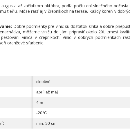
augusta až začiatkom októbra, podľa počtu dní slnečného počasia 
nému tieňu. Môže rásť aj v črepníkoch na terase. Každý koreň v dob
vanie:
Dobré podmienky pre vinič sú dostatok slnka a dobre priepus
enachádza, môžeme viniču do jám pripraviť okolo 20L zmesi kvalitn
 pestovaní viniča v črepníkoch. Vinič v dobrých podmienkach rast
seň oranžové sfarbenie.
slnečné
apríl až máj
4 m
-20°C
í:
min. 30 cm