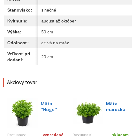
Stanovisko:
slnečné
Kvitnutie:
august až október
Výška:
50 cm
Odolnosť:
citlivá na mráz
Veľkosť pri
20 cm
dodaní:
Akciový tovar
Mäta
Mäta
''Hugo''
marocká
Dostupnosť
vypredané
Dostupnosť
skladom