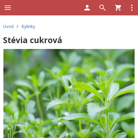
Úvod
/
Bylinky
Stévia cukrová