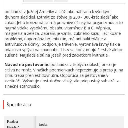
pochádza z Južnej Ameriky a slúži ako náhrada k všetkým
druhom sladidiel. Extrakt zo stévie je 200 - 300-krát sladší ako
cukor. Jeho konzumácia má priaznivé účinky na organizmus a to
najmä vďaka vysokému obsahu vitamínov B a C, vápnika,
magnézia a železa. Zabraňuje vzniku zubného kazu, lieči kožné
problémy, napomáha hojeniu rán, má antibakteriálne a
antivírusové účinky, podporuje trávenie, vyrovnáva krvný tlak a
priaznivo vplýva na chudnutie. Listy sa konzumujú čerstvé alebo
sušené. Najsladšie sú na jeseň pred začiatkom kvitnutia.
Návod na pestovanie:
pochádza z teplých oblastí, preto je
citlivá na mráz. V našich podmienkach neprezimuje a preto ju na
zimu treba preniesť dovnútra. Odporúča sa pestovanie v
kvetináči. Vyžaduje dostatočne vlhký, ale priepustný substrát a
slnečné stanovisko.
Špecifikácia
Farba
biela
kvetu: