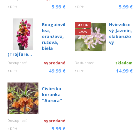
5.99 €
5.99 €
s DPH
s DPH
Bougainvil
Hviezdico
AKCIA
lea,
vý Jazmín,
-25%
oranžová,
slaboružo
ružová,
vý
biela
(Trojfare...
Dostupnosť
vypredané
Dostupnosť
skladom
49.99 €
14.99 €
s DPH
s DPH
Cisárska
korunka
''Aurora''
Dostupnosť
vypredané
5.99 €
s DPH