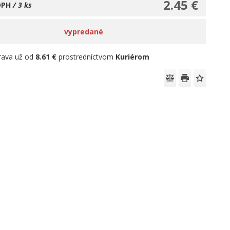
2.45 €
DPH
/ 3 ks
vypredané
rava už od
8.61 €
prostredníctvom
Kuriérom