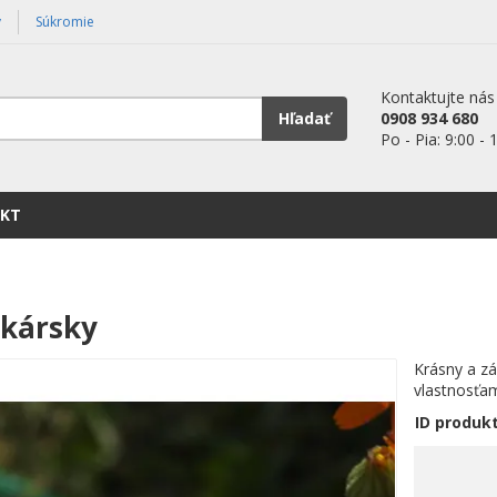
y
Súkromie
Kontaktujte nás
Hľadať
0908 934 680
Po - Pia: 9:00 - 
KT
ekársky
Krásny a zá
vlastnosťam
ID produk