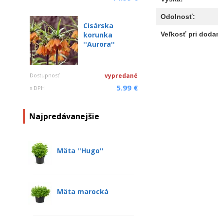
Odolnosť:
Cisárska
Veľkosť pri dodan
korunka
''Aurora''
Dostupnosť
vypredané
5.99 €
s DPH
Najpredávanejšie
Mäta ''Hugo''
Mäta marocká