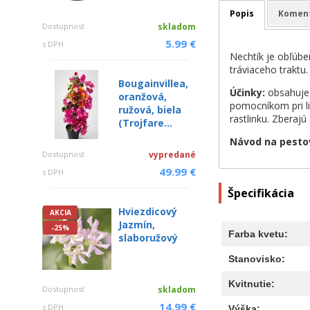
Popis
Komen
Dostupnosť
skladom
5.99 €
s DPH
Nechtík je obľúbe
tráviaceho traktu.
Bougainvillea,
Účinky:
obsahuje 
oranžová,
pomocníkom pri li
ružová, biela
rastlinku. Zberaj
(Trojfare...
Návod na pesto
Dostupnosť
vypredané
49.99 €
s DPH
Špecifikácia
Hviezdicový
AKCIA
Jazmín,
-25%
Farba kvetu:
slaboružový
Stanovisko:
Kvitnutie:
Dostupnosť
skladom
14.99 €
s DPH
Výška: