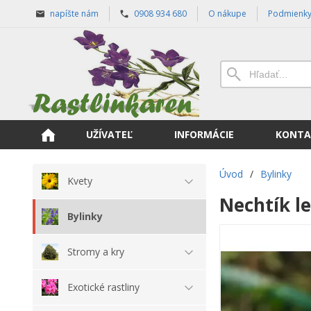
napíšte nám
0908 934 680
O nákupe
Podmienk
UŽÍVATEĽ
INFORMÁCIE
KONTA
Úvod
/
Bylinky
Kvety
Nechtík l
Bylinky
Stromy a kry
Exotické rastliny