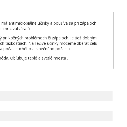
 má antimikrobiálne účinky a používa sa pri zápaloch
 na noc zatvárajú.
nný pri kožných problémoch či zápaloch. Je tiež dobrým
ch ťažkostiach. Na liečivé účinky môžeme zberať celú
udnia počas suchého a slnečného počasia.
ôda. Obľubuje teplé a svetlé miesta .