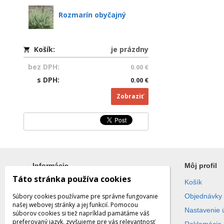
Rozmarín obyčajný
Košík:
je prázdny
bez DPH:
0.00 €
s DPH:
0.00 €
Zobraziť
Informácie
Môj profil
Táto stránka používa cookies
Všetko o nákupe
Košík
Súbory cookies používame pre správne fungovanie
Obchodné podmienky
Objednávky
našej webovej stránky a jej funkcií. Pomocou
Ochrana súkromia
Nastavenie 
súborov cookies si tiež napríklad pamätáme váš
preferovaný jazyk, zvyšujeme pre vás relevantnosť