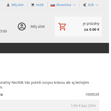
Môj účet
Košík
Slovenčina
EUR
je prázdny
Môj účet
za 0.00 €
15:00
zračný Nechtík Vás poteší svojou krásou ale aj liečivými
i.
tu
1000029
1.99 €
bez DPH