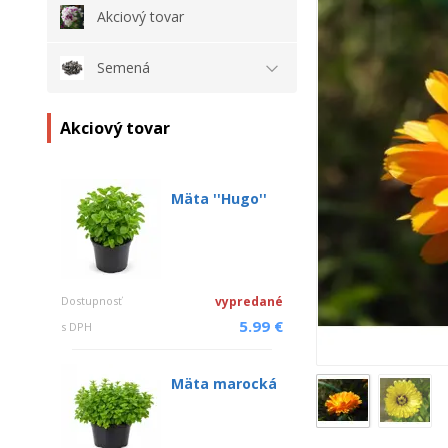
Akciový tovar
Semená
Akciový tovar
Mäta ''Hugo''
Dostupnosť
vypredané
5.99 €
s DPH
Mäta marocká