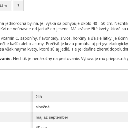
táre
?
ná jednoročná bylina. Jej výška sa pohybuje okolo 40 - 50 cm. Nechtík
 Kvitne neúnavne od jari až do jesene. Má krásne žlté kvety, ktoré sa
vitamín C, saponíny, flavonoidy, živice, horčiny a ďalšie látky. Je úči
ečbe kašľa alebo astmy. Prečisťuje krv a pomáha aj pri gynekologický
ú sa však najmä kvety, ktoré sú aj jedlé. Tie je ideálne zberať dopol
vanie:
Nechtík je nenáročný na pestovanie. Vyhovuje mu priepustná p
žltá
slnečné
máj až september
40 cm