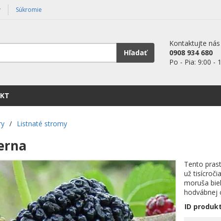
y
Súkromie
Kontaktujte nás
Hľadať
0908 934 680
Po - Pia: 9:00 - 
KT
ry
/
Listnaté stromy
erna
Tento prast
už tisícroči
moruša biel
hodvábnej 
ID produk