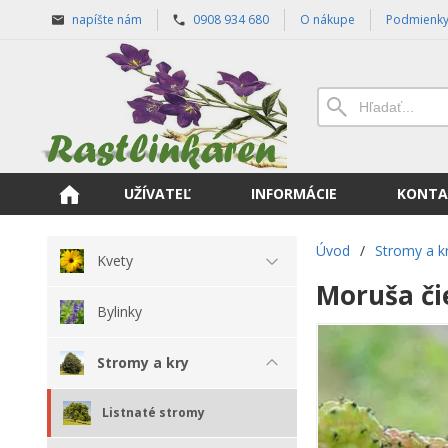
napíšte nám
0908 934 680
O nákupe
Podmienk
UŽÍVATEĽ
INFORMÁCIE
KONTA
Úvod
/
Stromy a k
Kvety
Moruša či
Bylinky
Stromy a kry
Listnaté stromy