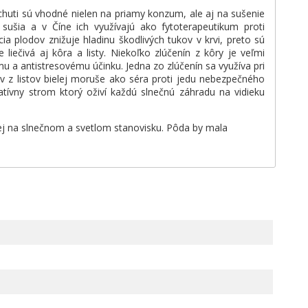
chuti sú vhodné nielen na priamy konzum, ale aj na sušenie
ušia a v Číne ich využívajú ako fytoterapeutikum proti
a plodov znižuje hladinu škodlivých tukov v krvi, preto sú
iečivá aj kôra a listy. Niekoľko zlúčenín z kôry je veľmi
 a antistresovému účinku. Jedna zo zlúčenín sa využíva pri
ov z listov bielej moruše ako séra proti jedu nebezpečného
ratívny strom ktorý oživí každú slnečnú záhradu na vidieku
ej na slnečnom a svetlom stanovisku. Pôda by mala