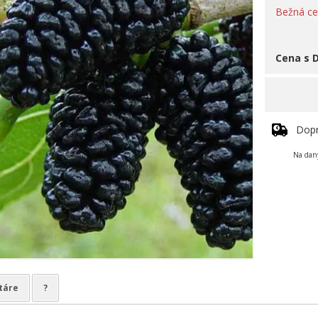
Bežná c
Cena s 
Dop
Na daný
táre
?