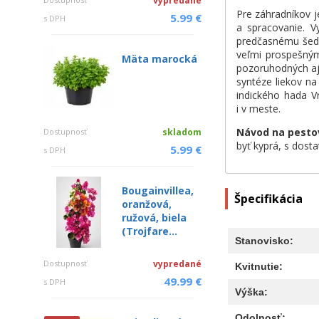
vypredané
Pre záhradníkov j
5.99 €
s DPH
a spracovanie. V
predčasnému šediv
veľmi prospešným 
Mäta marocká
pozoruhodných aj 
syntéze liekov na
indického hada Vr
i v meste.
Návod na pesto
Dostupnosť
skladom
byť kyprá, s dosta
5.99 €
s DPH
Bougainvillea,
Špecifikácia
oranžová,
ružová, biela
(Trojfare...
Stanovisko:
Dostupnosť
vypredané
Kvitnutie:
49.99 €
s DPH
Výška:
Odolnosť: