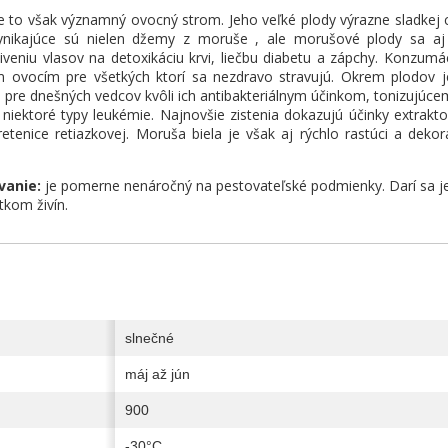
e to však významný ovocný strom. Jeho veľké plody výrazne sladkej 
ynikajúce sú nielen džemy z moruše , ale morušové plody sa aj s
eniu vlasov na detoxikáciu krvi, liečbu diabetu a zápchy. Konzumáci
ovocím pre všetkých ktorí sa nezdravo stravujú. Okrem plodov je l
pre dnešných vedcov kvôli ich antibakteriálnym účinkom, tonizujúcemu
 niektoré typy leukémie. Najnovšie zistenia dokazujú účinky extrakt
etenice retiazkovej. Moruša biela je však aj rýchlo rastúci a deko
vanie:
je pomerne nenáročný na pestovateľské podmienky. Darí sa j
tkom živín.
slnečné
máj až jún
900
-30°C