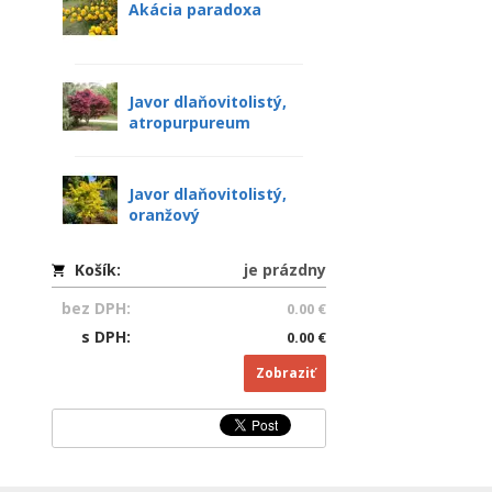
Akácia paradoxa
Javor dlaňovitolistý,
atropurpureum
Javor dlaňovitolistý,
oranžový
Košík:
je prázdny
bez DPH:
0.00 €
s DPH:
0.00 €
Zobraziť