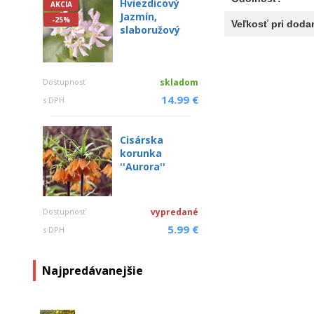
Hviezdicový
AKCIA
Jazmín,
-25%
Veľkosť pri dodan
slaboružový
Dostupnosť
skladom
14.99 €
s DPH
Cisárska
korunka
''Aurora''
Dostupnosť
vypredané
5.99 €
s DPH
Najpredávanejšie