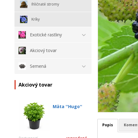
Ihličnaté stromy
Kríky
Exotické rastliny
Akciový tovar
Semená
Akciový tovar
Mäta ''Hugo''
Popis
Komen
Dostupnosť