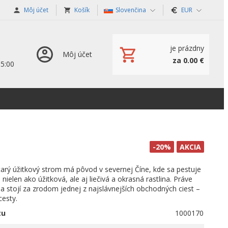
Môj účet
Košík
Slovenčina
EUR
je prázdny
Môj účet
za 0.00 €
15:00
-20%
AKCIA
arý úžitkový strom má pôvod v severnej Číne, kde sa pestuje
a nielen ako úžitková, ale aj liečivá a okrasná rastlina. Práve
a stojí za zrodom jednej z najslávnejších obchodných ciest –
cesty.
tu
1000170