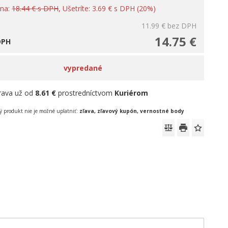
ena:
18.44 € s DPH
, Ušetríte: 3.69 € s DPH (20%)
11.99 €
bez DPH
14.75 €
DPH
vypredané
rava už od
8.61 €
prostredníctvom
Kuriérom
 produkt nie je možné uplatniť:
zľava, zľavový kupón, vernostné body